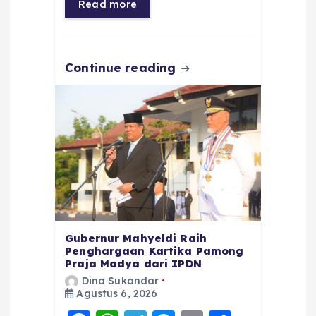
Read more
o
p
m
er
k
Continue reading
Gubernur Mahyeldi Raih
Penghargaan Kartika Pamong
Praja Madya dari IPDN
Dina Sukandar
Agustus 6, 2026