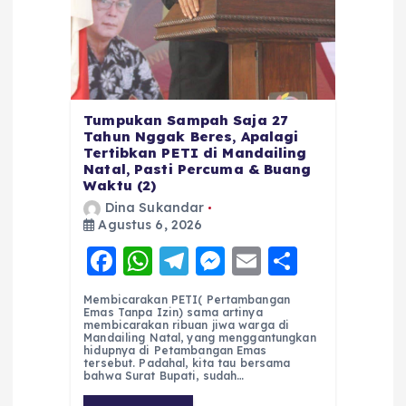
Tumpukan Sampah Saja 27
Tahun Nggak Beres, Apalagi
Tertibkan PETI di Mandailing
Natal, Pasti Percuma & Buang
Waktu (2)
Dina Sukandar
Agustus 6, 2026
F
W
T
M
E
S
a
h
el
e
m
h
Membicarakan PETI( Pertambangan
c
a
e
ss
ai
a
Emas Tanpa Izin) sama artinya
membicarakan ribuan jiwa warga di
e
ts
g
e
l
re
Mandailing Natal, yang menggantungkan
hidupnya di Petambangan Emas
tersebut. Padahal, kita tau bersama
b
A
r
n
bahwa Surat Bupati, sudah…
o
p
a
g