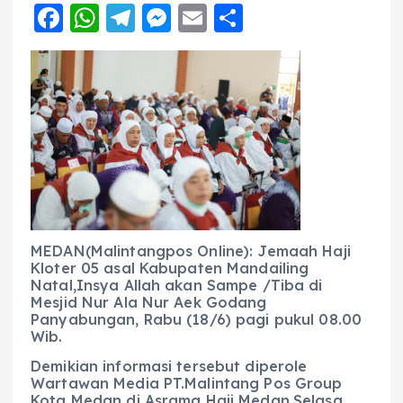
F
W
T
M
E
S
a
h
el
e
m
h
c
a
e
ss
ai
a
e
ts
g
e
l
re
b
A
r
n
o
p
a
g
o
p
m
er
k
MEDAN(Malintangpos Online): Jemaah Haji
Kloter 05 asal Kabupaten Mandailing
Natal,Insya Allah akan Sampe /Tiba di
Mesjid Nur Ala Nur Aek Godang
Panyabungan, Rabu (18/6) pagi pukul 08.00
Wib.
Demikian informasi tersebut diperole
Wartawan Media PT.Malintang Pos Group
Kota Medan di Asrama Haji Medan,Selasa