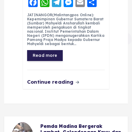
F
W
T
M
E
S
a
h
el
e
m
h
JATINANGOR(Malintangpos Online):
c
a
e
ss
ai
a
Kepemimpinan Gubernur Sumatera Barat
(Sumbar) Mahyeldi Ansharullah kembali
e
ts
g
e
l
re
memperoleh pengakuan di tingkat
nasional. Institut Pemerintahan Dalam
Negeri (IPDN) menganugerahkan Kartika
b
A
r
n
Pamong Praja Madya kepada Gubernur
Mahyeldi sebagai bentuk…
o
p
a
g
Read more
o
p
m
er
k
Continue reading
Pemda Madina Bergerak