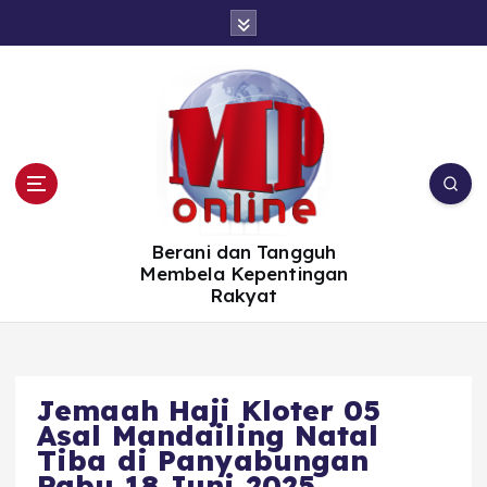
S
k
i
p
t
o
c
o
n
t
e
n
t
Berani dan Tangguh
Membela Kepentingan
Rakyat
Jemaah Haji Kloter 05
Asal Mandailing Natal
Tiba di Panyabungan
Rabu 18 Juni 2025