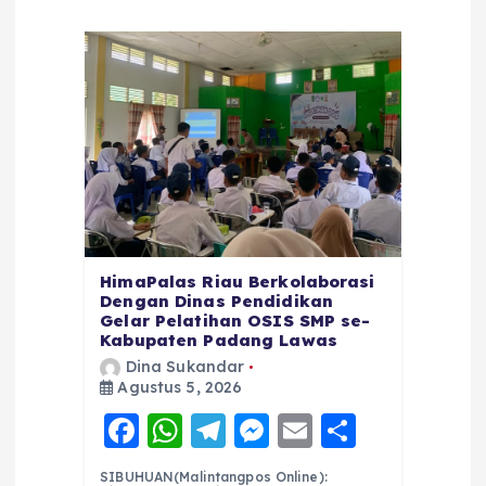
HimaPalas Riau Berkolaborasi
Dengan Dinas Pendidikan
Gelar Pelatihan OSIS SMP se-
Kabupaten Padang Lawas
Dina Sukandar
Agustus 5, 2026
F
W
T
M
E
S
a
h
el
e
m
h
SIBUHUAN(Malintangpos Online):