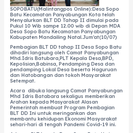
o
p
a
g
o
p
m
er
SOPOBATU(Malintangpos Online):Desa Sopo
Batu Kecamatan Panyabungan Kota telah
k
Menyalurkan BLT DD Tahap II dimulai pada
Pukul 10 Wib sampe 12.00 wib di Depan MDA
Desa Sopo Batu Kecamatan Panyabungan
Kabupaten Mandailing Natal.Jum’at(10/07)
Pembagian BLT DD tahap II Desa Sopo Batu
dihadiri langsung oleh Camat Panyabungan
Mhd.Idris Batubara,PLT Kepala Desa,BPD,
Kepolisian,Babinsa, Pendamping Desa dan
pendamping Lokal Desa beserta Haguruan
dan Hatobangan dan tokoh Masyarakat
Setempat.
Acara dibuka langsung Camat Panyabungan
Mhd Idris Batabara sekaligus memberikan
Arahan kepada Masyarakat Alasan
Pemerintah membuat Program Pembagian
BLT DD Ini untuk meringankan dan
membantu kehidupan Ekonomi Masyarakat
sehari-hari di tengah Pandemi Covid-19 ini.