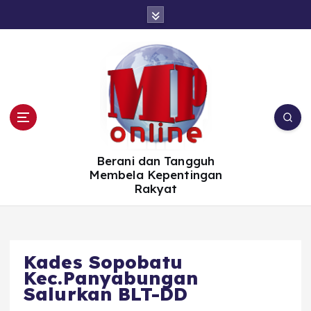
S
k
i
p
t
o
c
o
n
t
e
n
t
Berani dan Tangguh
Membela Kepentingan
Rakyat
Kades Sopobatu
Kec.Panyabungan
Salurkan BLT-DD