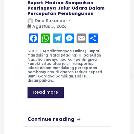
Bupati Madina Sampaikan
Pentingnya Jalur Udara Dalam
Percepatan Pembangunan
Dina Sukandar
Agustus 5, 2026
F
W
T
M
E
S
a
h
el
e
m
h
SIBOLGA(Malintangpos Online): Bupati
c
a
e
ss
ai
a
Mandailing Natal (Madina) H. Saipullah
Nasution menyampaikan pentingnya
e
ts
g
e
l
re
konektivitas atau jalur transportasi
udara dalam mendukung percepatan
pembangunan di daerah terluar seperti
b
A
r
n
Bumi Gordang Sambilan. Hal itu
disampaikan…
o
p
a
g
Read more
o
p
m
er
k
Continue reading