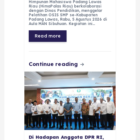
c
a
e
ss
ai
a
Himpunan Mahasiswa Padang Lawas
Riau (HimaPalas Riau) berkolaborasi
e
ts
g
e
l
re
dengan Dinas Pendidikan, menggelar
Pelatihan OSIS SMP se-Kabupaten
Padang Lawas, Rabu, 5 Agustus 2026 di
b
A
r
n
Aula MAN Sibuhuan. Kegiatan ini…
o
p
a
g
Read more
o
p
m
er
k
Continue reading
Di Hadapan Anggota DPR RI,