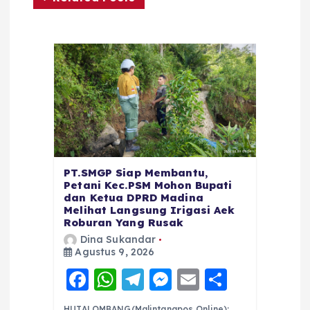
PT.SMGP Siap Membantu,
Petani Kec.PSM Mohon Bupati
dan Ketua DPRD Madina
Melihat Langsung Irigasi Aek
Roburan Yang Rusak
Dina Sukandar
Agustus 9, 2026
F
W
T
M
E
S
a
h
el
e
m
h
HUTALOMBANG(Malintangpos Online):