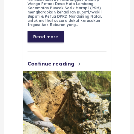
c
a
e
ss
ai
a
Warga Petadi Desa Huta Lombang
Kecamatan Puncak Sorik Marapi (PSM)
e
ts
g
e
l
re
mengharapkan kehadiran Bupati/Wakil
Bupati & Ketua DPRD Mandailing Natal,
untuk melihat secara dekat kerusakan
b
A
r
n
Irigasi Aek Roburan yang…
o
p
a
g
Read more
o
p
m
er
k
Continue reading