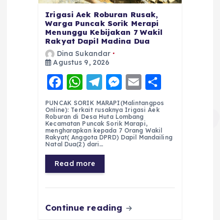
Irigasi Aek Roburan Rusak,
Warga Puncak Sorik Merapi
Menunggu Kebijakan 7 Wakil
Rakyat Dapil Madina Dua
Dina Sukandar
Agustus 9, 2026
F
W
T
M
E
S
a
h
el
e
m
h
PUNCAK SORIK MARAPI(Malintangpos
c
a
e
ss
ai
a
Online): Terkait rusaknya Irigasi Aek
Roburan di Desa Huta Lombang
e
ts
g
e
l
re
Kecamatan Puncak Sorik Marapi,
mengharapkan kepada 7 Orang Wakil
Rakyat( Anggota DPRD) Dapil Mandailing
b
A
r
n
Natal Dua(2) dari…
o
p
a
g
Read more
o
p
m
er
k
Continue reading