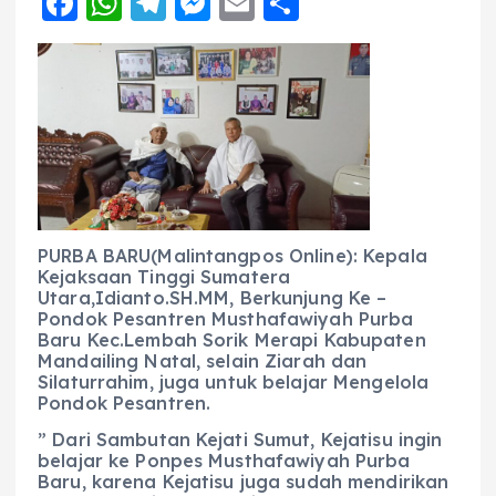
F
W
T
M
E
S
a
h
el
e
m
h
c
a
e
ss
ai
a
e
ts
g
e
l
re
b
A
r
n
o
p
a
g
o
p
m
er
k
PURBA BARU(Malintangpos Online): Kepala
Kejaksaan Tinggi Sumatera
Utara,Idianto.SH.MM, Berkunjung Ke –
Pondok Pesantren Musthafawiyah Purba
Baru Kec.Lembah Sorik Merapi Kabupaten
Mandailing Natal, selain Ziarah dan
Silaturrahim, juga untuk belajar Mengelola
Pondok Pesantren.
” Dari Sambutan Kejati Sumut, Kejatisu ingin
belajar ke Ponpes Musthafawiyah Purba
Baru, karena Kejatisu juga sudah mendirikan