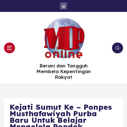
S
k
i
p
t
o
c
o
n
t
e
n
t
Berani dan Tangguh
Membela Kepentingan
Rakyat
Kejati Sumut Ke – Ponpes
Musthafawiyah Purba
Baru Untuk Belajar
Mengelola Pondok