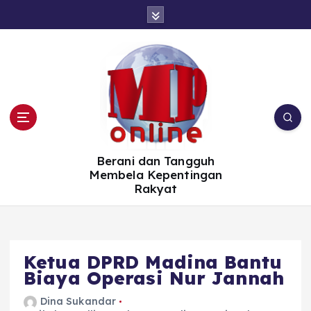
S
k
i
p
t
o
c
o
n
t
e
n
t
Berani dan Tangguh
Membela Kepentingan
Rakyat
Ketua DPRD Madina Bantu
Biaya Operasi Nur Jannah
Dina Sukandar