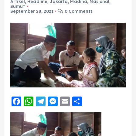
Artikel
,
Headline
,
Jakarta
,
Madina
,
Nasional
,
Sumut
September 28, 2021
0 Comments
F
W
T
M
E
S
a
h
el
e
m
h
c
a
e
ss
ai
a
e
ts
g
e
l
re