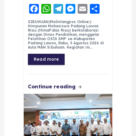
F
W
T
M
E
S
a
h
el
e
m
h
SIBUHUAN(Malintangpos Online):
c
a
e
ss
ai
a
Himpunan Mahasiswa Padang Lawas
Riau (HimaPalas Riau) berkolaborasi
e
ts
g
e
l
re
dengan Dinas Pendidikan, menggelar
Pelatihan OSIS SMP se-Kabupaten
Padang Lawas, Rabu, 5 Agustus 2026 di
b
A
r
n
Aula MAN Sibuhuan. Kegiatan ini…
o
p
a
g
Read more
o
p
m
er
k
Continue reading