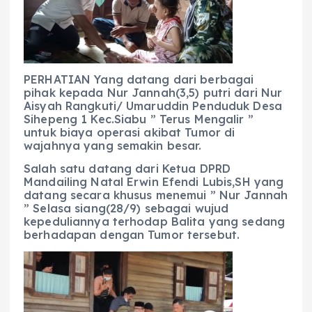
b
A
r
n
o
p
a
g
o
p
m
er
k
PERHATIAN Yang datang dari berbagai
pihak kepada Nur Jannah(3,5) putri dari Nur
Aisyah Rangkuti/ Umaruddin Penduduk Desa
Sihepeng 1 Kec.Siabu ” Terus Mengalir ”
untuk biaya operasi akibat Tumor di
wajahnya yang semakin besar.
Salah satu datang dari Ketua DPRD
Mandailing Natal Erwin Efendi Lubis,SH yang
datang secara khusus menemui ” Nur Jannah
” Selasa siang(28/9) sebagai wujud
kepeduliannya terhodap Balita yang sedang
berhadapan dengan Tumor tersebut.