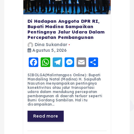
Di Hadapan Anggota DPR RI,
Bupati Madina Sampaikan
Pentingnya Jalur Udara Dalam
Percepatan Pembangunan
Dina Sukandar
Agustus 5, 2026
F
W
T
M
E
S
a
h
el
e
m
h
SIBOLGA(Malintangpos Online): Bupati
c
a
e
ss
ai
a
Mandailing Natal (Madina) H. Saipullah
Nasution menyampaikan pentingnya
e
ts
g
e
l
re
konektivitas atau jalur transportasi
udara dalam mendukung percepatan
pembangunan di daerah terluar seperti
b
A
r
n
Bumi Gordang Sambilan. Hal itu
disampaikan…
o
p
a
g
Read more
o
p
m
er
k