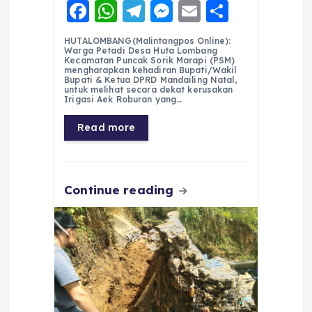
F
W
T
M
E
S
a
h
el
e
m
h
HUTALOMBANG(Malintangpos Online):
c
a
e
ss
ai
a
Warga Petadi Desa Huta Lombang
Kecamatan Puncak Sorik Marapi (PSM)
e
ts
g
e
l
re
mengharapkan kehadiran Bupati/Wakil
Bupati & Ketua DPRD Mandailing Natal,
untuk melihat secara dekat kerusakan
b
A
r
n
Irigasi Aek Roburan yang…
o
p
a
g
Read more
o
p
m
er
k
Continue reading