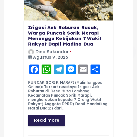
Irigasi Aek Roburan Rusak,
Warga Puncak Sorik Merapi
Menunggu Kebijakan 7 Wakil
Rakyat Dapil Madina Dua
Dina Sukandar
Agustus 9, 2026
F
W
T
M
E
S
a
h
el
e
m
h
PUNCAK SORIK MARAPI(Malintangpos
c
a
e
ss
ai
a
Online): Terkait rusaknya Irigasi Aek
Roburan di Desa Huta Lombang
e
ts
g
e
l
re
Kecamatan Puncak Sorik Marapi,
mengharapkan kepada 7 Orang Wakil
Rakyat( Anggota DPRD) Dapil Mandailing
b
A
r
n
Natal Dua(2) dari…
o
p
a
g
Read more
o
p
m
er