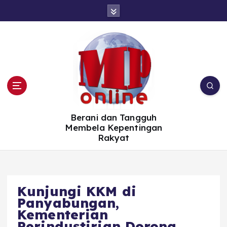
S
k
i
p
t
o
c
o
n
t
e
n
t
Berani dan Tangguh
Membela Kepentingan
Rakyat
Kunjungi KKM di
Panyabungan,
Kementerian
Perindustirian Dorong