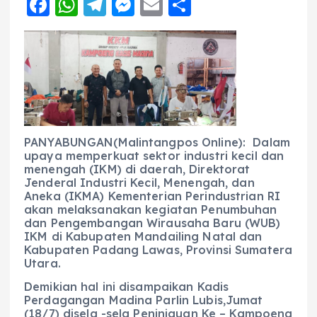
F
W
T
M
E
S
a
h
el
e
m
h
c
a
e
ss
ai
a
e
ts
g
e
l
re
b
A
r
n
o
p
a
g
o
p
m
er
PANYABUNGAN(Malintangpos Online): Dalam
upaya memperkuat sektor industri kecil dan
k
menengah (IKM) di daerah, Direktorat
Jenderal Industri Kecil, Menengah, dan
Aneka (IKMA) Kementerian Perindustrian RI
akan melaksanakan kegiatan Penumbuhan
dan Pengembangan Wirausaha Baru (WUB)
IKM di Kabupaten Mandailing Natal dan
Kabupaten Padang Lawas, Provinsi Sumatera
Utara.
Demikian hal ini disampaikan Kadis
Perdagangan Madina Parlin Lubis,Jumat
(18/7) disela -sela Peninjauan Ke – Kampoeng