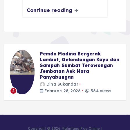
k
Continue reading
Pemda Madina Bergerak
Lambat, Gelondongan Kayu dan
Sampah Sumbat Terowongan
Jembatan Aek Mata
Panyabungan
3
Dina Sukandar
Februari 28, 2026
564 views
2
Copyright © 2026 Malintang Pos Online |