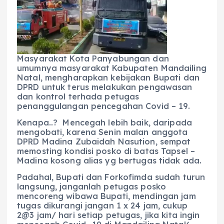
b
A
r
n
o
p
a
g
o
p
m
er
k
Masyarakat Kota Panyabungan dan
umumnya masyarakat Kabupaten Mandailing
Natal, mengharapkan kebijakan Bupati dan
DPRD untuk terus melakukan pengawasan
dan kontrol terhada petugas
penanggulangan pencegahan Covid – 19.
Kenapa..? Mencegah lebih baik, daripada
mengobati, karena Senin malan anggota
DPRD Madina Zubaidah Nasution, sempat
memosting kondisi posko di batas Tapsel –
Madina kosong alias yg bertugas tidak ada.
Padahal, Bupati dan Forkofimda sudah turun
langsung, janganlah petugas posko
mencoreng wibawa Bupati, mendingan jam
tugas dikurangi jangan 1 x 24 jam, cukup
2@3 jam/ hari setiap petugas, jika kita ingin