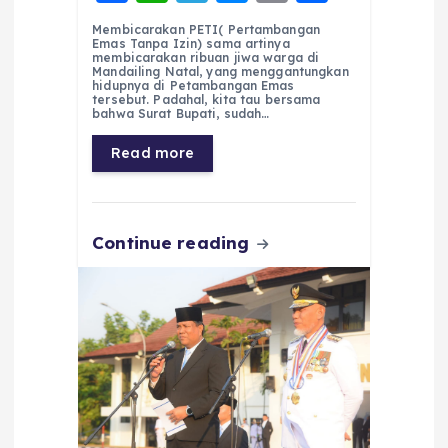
a
h
el
e
m
h
Membicarakan PETI( Pertambangan
c
a
e
ss
ai
a
Emas Tanpa Izin) sama artinya
membicarakan ribuan jiwa warga di
e
ts
g
e
l
re
Mandailing Natal, yang menggantungkan
hidupnya di Petambangan Emas
tersebut. Padahal, kita tau bersama
b
A
r
n
bahwa Surat Bupati, sudah…
o
p
a
g
Read more
o
p
m
er
k
Continue reading