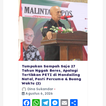
Tumpukan Sampah Saja 27
Tahun Nggak Beres, Apalagi
Tertibkan PETI di Mandailing
Natal, Pasti Percuma & Buang
Waktu (2)
Dina Sukandar
Agustus 6, 2026
F
W
T
M
E
S