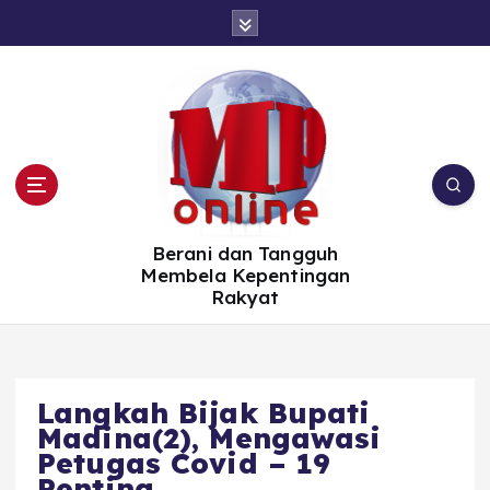
S
k
i
p
t
o
c
o
n
t
e
n
t
Berani dan Tangguh
Membela Kepentingan
Rakyat
Langkah Bijak Bupati
Madina(2), Mengawasi
Petugas Covid – 19
Penting