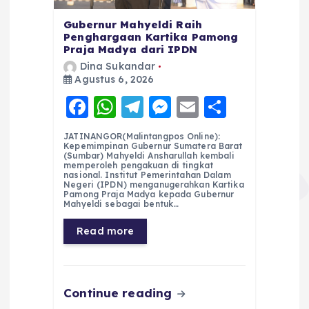
Gubernur Mahyeldi Raih
Penghargaan Kartika Pamong
Praja Madya dari IPDN
Dina Sukandar
Agustus 6, 2026
F
W
T
M
E
S
a
h
el
e
m
h
JATINANGOR(Malintangpos Online):
c
a
e
ss
ai
a
Kepemimpinan Gubernur Sumatera Barat
(Sumbar) Mahyeldi Ansharullah kembali
e
ts
g
e
l
re
memperoleh pengakuan di tingkat
nasional. Institut Pemerintahan Dalam
Negeri (IPDN) menganugerahkan Kartika
b
A
r
n
Pamong Praja Madya kepada Gubernur
Mahyeldi sebagai bentuk…
o
p
a
g
Read more
o
p
m
er
k
Continue reading