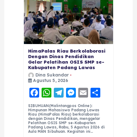
HimaPalas Riau Berkolaborasi
Dengan Dinas Pendidikan
Gelar Pelatihan OSIS SMP se-
Kabupaten Padang Lawas
Dina Sukandar
Agustus 5, 2026
F
W
T
M
E
S
a
h
el
e
m
h
SIBUHUAN(Malintangpos Online):
c
a
e
ss
ai
a
Himpunan Mahasiswa Padang Lawas
Riau (HimaPalas Riau) berkolaborasi
e
ts
g
e
l
re
dengan Dinas Pendidikan, menggelar
Pelatihan OSIS SMP se-Kabupaten
Padang Lawas, Rabu, 5 Agustus 2026 di
b
A
r
n
Aula MAN Sibuhuan. Kegiatan ini…