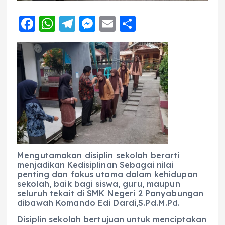
F
W
T
M
E
S
a
h
el
e
m
h
c
a
e
ss
ai
a
e
ts
g
e
l
re
b
A
r
n
o
p
a
g
o
p
m
er
k
Mengutamakan disiplin sekolah berarti
menjadikan Kedisiplinan Sebagai nilai
penting dan fokus utama dalam kehidupan
sekolah, baik bagi siswa, guru, maupun
seluruh tekait di SMK Negeri 2 Panyabungan
dibawah Komando Edi Dardi,S.Pd.M.Pd.
Disiplin sekolah bertujuan untuk menciptakan