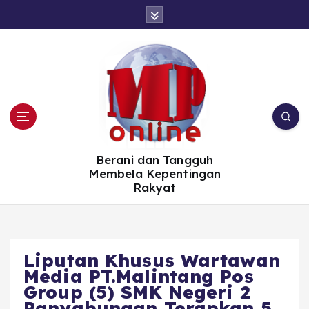
S
k
i
p
t
o
c
o
n
t
e
n
t
Berani dan Tangguh
Membela Kepentingan
Rakyat
Liputan Khusus Wartawan
Media PT.Malintang Pos
Group (5) SMK Negeri 2
Panyabungan Terapkan 5