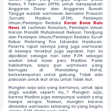
Kamis, 9 Februari (HPN) untuk menyepakati
Anggaran Dasar dan Anggaran Rumah
Tangga wadah wartawan bernama Prasasti
Jurnalis Madina (PJM) Pemimpin
Umum/Pemimpin Redaksi
Koran Bona Bulu
News
Ali rachman Nasution, Pemimpin Umum
Harian Mandili Muhammad Nekson Tandjung
dan Pemimpin Umum/Pemimpin Redaksi Surat
Kabar Malintang Pos Iskandar Hasibuan.
Peserta rapat lainnya yang juga wartawan
di keempa tersebut juga sepakat, hari ini
dijadikan sebagai hari lahir PJM sebagai
wadah lokal insan pers Madina. Pada
hakikatnya, siapa pun wartawan yang
bertugas di Mandailing Natal,
berkesempatan untuk gabung. Tidak ada
paksaan untuk ikut atau untuk tidak ikut.
Mungkin saja ada yang bertanya, untuk apa
(lagi) wadah seperti itu…? Mungkin saja,
karena Madina juga mempunyai wadah yang
hampir serupa. Namun, mungkin karena
dinamika wartawan sekarang ini yang begitu
elastis, PJM dinilai perlu lahir.