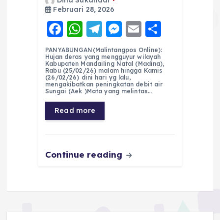
Dina Sukandar
Februari 28, 2026
F
W
T
M
E
S
a
h
el
e
m
h
PANYABUNGAN(Malintangpos Online):
c
a
e
ss
ai
a
Hujan deras yang mengguyur wilayah
Kabupaten Mandailing Natal (Madina),
e
ts
g
e
l
re
Rabu (25/02/26) malam hingga Kamis
(26/02/26) dini hari yg lalu,
mengakibatkan peningkatan debit air
b
A
r
n
Sungai (Aek )Mata yang melintas…
o
p
a
g
Read more
o
p
m
er
k
Continue reading