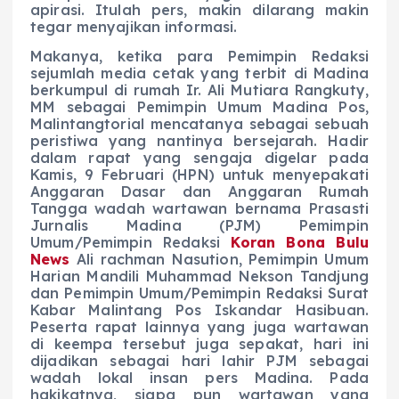
apirasi. Itulah pers, makin dilarang makin
tegar menyajikan informasi.
Makanya, ketika para Pemimpin Redaksi
sejumlah media cetak yang terbit di Madina
berkumpul di rumah Ir. Ali Mutiara Rangkuty,
MM sebagai Pemimpin Umum Madina Pos,
Malintangtorial mencatanya sebagai sebuah
peristiwa yang nantinya bersejarah. Hadir
dalam rapat yang sengaja digelar pada
Kamis, 9 Februari (HPN) untuk menyepakati
Anggaran Dasar dan Anggaran Rumah
Tangga wadah wartawan bernama Prasasti
Jurnalis Madina (PJM) Pemimpin
Umum/Pemimpin Redaksi
Koran Bona Bulu
News
Ali rachman Nasution, Pemimpin Umum
Harian Mandili Muhammad Nekson Tandjung
dan Pemimpin Umum/Pemimpin Redaksi Surat
Kabar Malintang Pos Iskandar Hasibuan.
Peserta rapat lainnya yang juga wartawan
di keempa tersebut juga sepakat, hari ini
dijadikan sebagai hari lahir PJM sebagai
wadah lokal insan pers Madina. Pada
hakikatnya, siapa pun wartawan yang