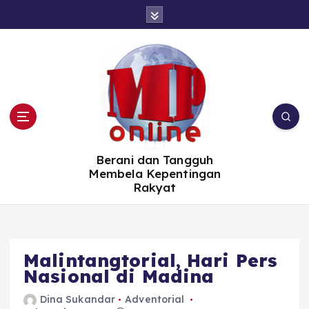
S
k
i
p
t
o
c
o
n
t
e
n
t
Berani dan Tangguh
Membela Kepentingan
Rakyat
Malintangtorial, Hari Pers
Nasional di Madina
Dina Sukandar
Adventorial