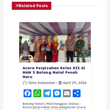
Related Posts
Acara Perpisahan Kelas XII di
MAN 5 Batang Natal Penuh
Haru
Dina Sukandar
April 29, 2026
F
W
T
M
E
S
a
h
el
e
m
h
Batang Natal ( Malintangpos Online) :
c
a
e
ss
ai
a
Acara perpisahan atau pelepasan siswa