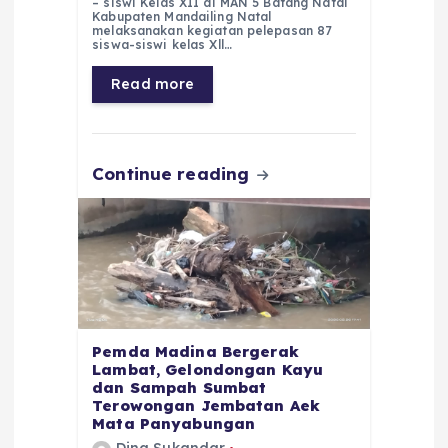
– siswi Kelas XII di MAN 5 Batang Natal
e
ts
g
e
l
re
Kabupaten Mandailing Natal
melaksanakan kegiatan pelepasan 87
siswa-siswi kelas Xll…
b
A
r
n
o
p
a
g
Read more
o
p
m
er
k
Continue reading
Pemda Madina Bergerak
Lambat, Gelondongan Kayu
dan Sampah Sumbat
Terowongan Jembatan Aek
Mata Panyabungan