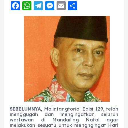
F
W
T
M
E
S
a
h
el
e
m
h
c
a
e
ss
ai
a
e
ts
g
e
l
re
b
A
r
n
o
p
a
g
o
p
m
er
k
SEBELUMNYA,
Malintangtorial Edisi 129, telah
menggugah dan mengingatkan seluruh
wartawan di Mandailing Natal agar
melakukan sesuatu untuk mengngingat Hari