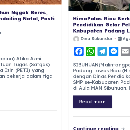
hun Nggak Beres,
HimaPalas Riau Berk
dailing Natal, Pasti
Pendidikan Gelar Pe
Kabupaten Padang 
6
Dina Sukandar
Agu
F
W
T
M
a
h
el
e
adina) Atika Azmi
tuan Tugas (Satgas)
SIBUHUAN(Malintangpo
c
a
e
ss
 Izin (PETI) yang
Padang Lawas Riau (Hi
an bekerja dalam tiga
dengan Dinas Pendidik
e
ts
g
e
SMP se-Kabupaten Pada
b
A
r
n
di Aula MAN Sibuhuan. 
o
p
a
g
Read more
o
p
m
er
k
Continue reading