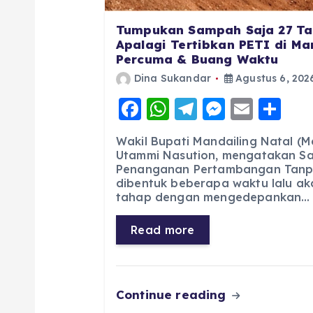
Tumpukan Sampah Saja 27 Ta
Apalagi Tertibkan PETI di Man
Percuma & Buang Waktu
Dina Sukandar
Agustus 6, 202
F
W
T
M
E
S
a
h
el
e
m
h
Wakil Bupati Mandailing Natal (M
c
a
e
ss
ai
a
Utammi Nasution, mengatakan Sa
Penanganan Pertambangan Tanpa
e
ts
g
e
l
re
dibentuk beberapa waktu lalu ak
b
A
r
n
tahap dengan mengedepankan…
o
p
a
g
Read more
o
p
m
er
k
Continue reading