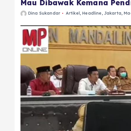
Mau Dibawak Kemana Pendid
Dina Sukandar
Artikel
,
Headline
,
Jakarta
,
Ma