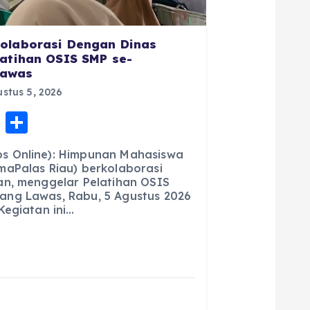
olaborasi Dengan Dinas
latihan OSIS SMP se-
Lawas
stus 5, 2026
E
S
m
h
s Online): Himpunan Mahasiswa
ai
a
maPalas Riau) berkolaborasi
an, menggelar Pelatihan OSIS
l
re
ng Lawas, Rabu, 5 Agustus 2026
Kegiatan ini…