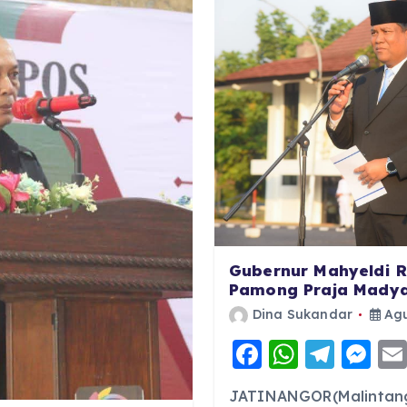
Gubernur Mahyeldi R
Pamong Praja Madya
Dina Sukandar
Agu
F
W
T
M
a
h
el
e
JATINANGOR(Malintang