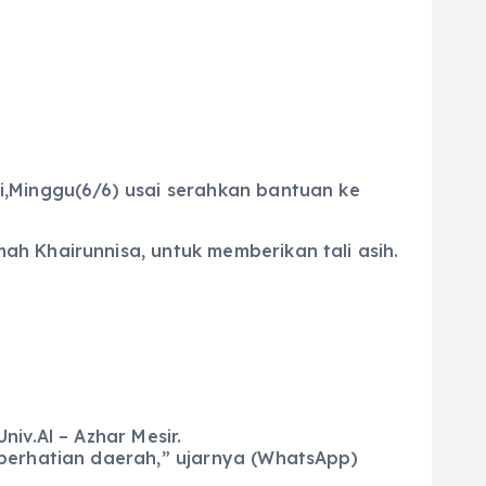
i,Minggu(6/6) usai serahkan bantuan ke
h Khairunnisa, untuk memberikan tali asih.
iv.Al – Azhar Mesir.
 perhatian daerah,” ujarnya (WhatsApp)