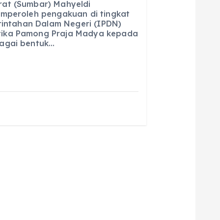
ai
a
at (Sumbar) Mahyeldi
emperoleh pengakuan di tingkat
l
re
erintahan Dalam Negeri (IPDN)
ika Pamong Praja Madya kepada
agai bentuk…