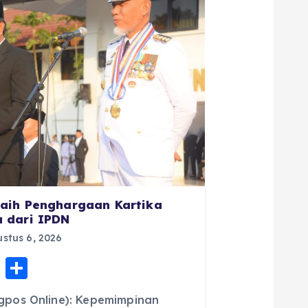
aih Penghargaan Kartika
 dari IPDN
stus 6, 2026
E
S
m
h
pos Online): Kepemimpinan