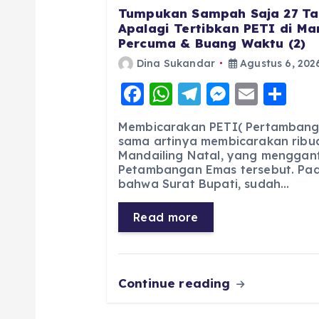
Tumpukan Sampah Saja 27 Ta
Apalagi Tertibkan PETI di Man
Percuma & Buang Waktu (2)
Dina Sukandar
Agustus 6, 202
F
W
T
M
E
S
a
h
el
e
m
h
Membicarakan PETI( Pertambang
c
a
e
ss
ai
a
sama artinya membicarakan ribua
Mandailing Natal, yang menggan
e
ts
g
e
l
re
Petambangan Emas tersebut. Pad
b
A
r
n
bahwa Surat Bupati, sudah…
o
p
a
g
Read more
o
p
m
er
k
Continue reading