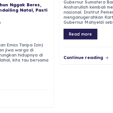
c
a
e
ss
Gubernur Sumatera Bar
hun Nggak Beres,
Ansharullah kembali m
e
ts
g
e
dailing Natal, Pasti
nasional. Institut Pem
b
A
r
n
menganugerahkan Kart
Gubernur Mahyeldi seb
6
o
p
a
g
o
p
m
er
Read more
k
an Emas Tanpa Izin)
n jiwa warga di
tungkan hidupnya di
Continue reading
ahal, kita tau bersama