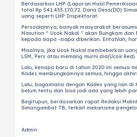
Berdasarkan LHP (Laporan Hasil Pemeriksaa
total Rp 541.433.170,72. Dana Desa(DD) Si
uang seperti LHP Inspektorat.
Persoalannya, banyak masyarakat berasumsi 
Nasution ” Ucok Nakal ” akan Bungkam dan 
kepada siapa -siapa diberikan. Entahlah, 
Misalnya, jika Ucok Nakal membeberkan uang 
LSM, Pers atau memang murni dia(Ucok Red) 
Lalu, kenapa baru di tahun 2020 ini semua
Kades membungkamnya semua, hingga akhirny
Lalu, bagaimana dengan Kades yang lain d
belum tentu dan bisa jadi ada yang lebih p
Begitupun, berdasarkan rapat Redaksi Mal
Simangambat TB, terkait mekanisme pengel
Admin