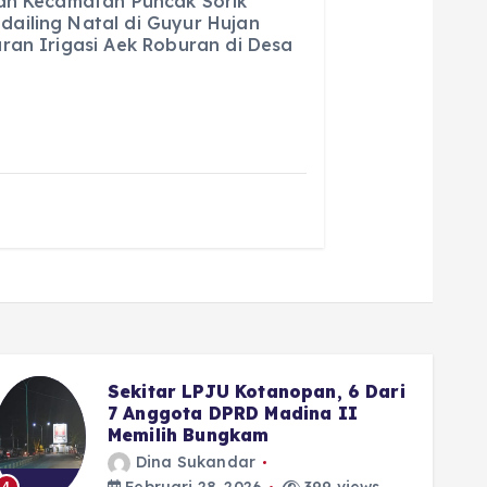
yah Kecamatan Puncak Sorik
ailing Natal di Guyur Hujan
l
re
ran Irigasi Aek Roburan di Desa
Dari
Wako Fadly Amran Siapkan
Reward Umrah bagi Pelajar
yang Istiqamah ke Masjid
Dina Sukandar