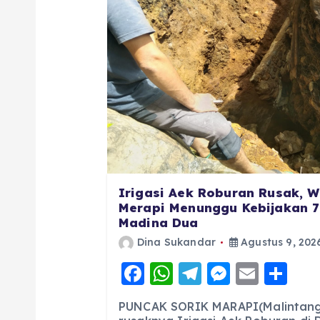
Irigasi Aek Roburan Rusak, 
Merapi Menunggu Kebijakan 7
Madina Dua
Dina Sukandar
Agustus 9, 202
F
W
T
M
E
S
a
h
el
e
m
h
PUNCAK SORIK MARAPI(Malintangp
c
a
e
ss
ai
a