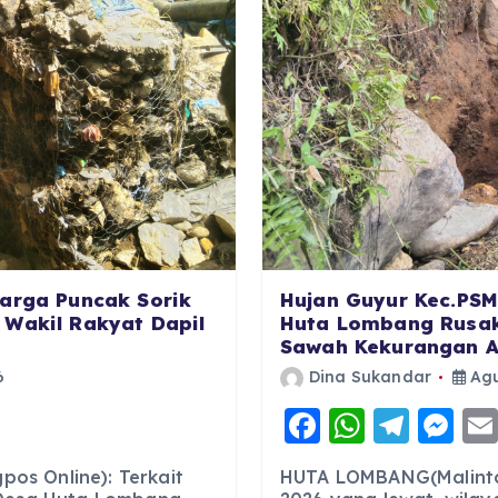
Warga Puncak Sorik
Hujan Guyur Kec.PSM
 Wakil Rakyat Dapil
Huta Lombang Rusak,
Sawah Kekurangan Ai
6
Dina Sukandar
Agu
F
W
T
M
a
h
el
e
os Online): Terkait
HUTA LOMBANG(Malintan
c
a
e
ss