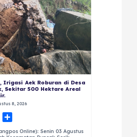
, Irigasi Aek Roburan di Desa
 Sekitar 500 Hektare Areal
r.
stus 8, 2026
E
S
m
h
gpos Online): Senin 03 Agustus
ai
a