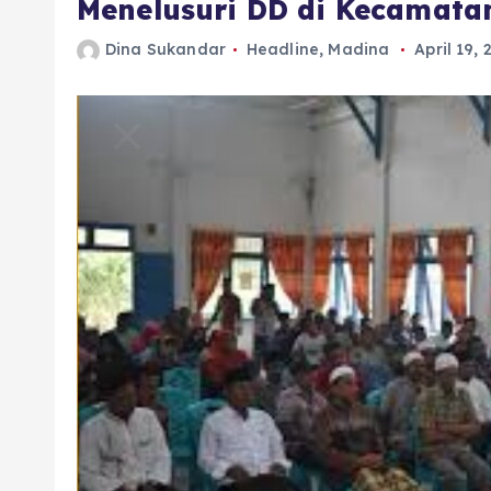
Menelusuri DD di Kecamat
Dina Sukandar
Headline
,
Madina
April 19, 