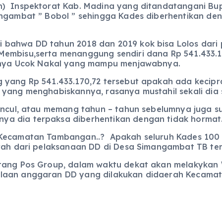
n) Inspektorat Kab. Madina yang ditandatangani B
mangambat ” Bobol ” sehingga Kades diberhentikan d
bahwa DD tahun 2018 dan 2019 kok bisa Lolos dari p
Membisu,serta menanggung sendiri dana Rp 541.433.
hanya Ucok Nakal yang mampu menjawabnya.
yang Rp 541.433.170,72 tersebut apakah ada keciprat
yang menghabiskannya, rasanya mustahil sekali dia s
 mincul, atau memang tahun – tahun sebelumnya juga
a dia terpaksa diberhentikan dengan tidak hormat
i Kecamatan Tambangan..? Apakah seluruh Kades 100
arah dari pelaksanaan DD di Desa Simangambat TB ter
intang Pos Group, dalam waktu dekat akan melakyk
olaan anggaran DD yang dilakukan didaerah Kecama