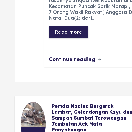
rusaknya Irigasi Aek Roburan di
Kecamatan Puncak Sorik Marapi
e
ts
g
e
l
re
7 Orang Wakil Rakyat( Anggota D
b
A
r
n
Natal Dua(2) dari…
o
p
a
g
Read more
o
p
m
er
k
Continue reading
gerak
Advocat Nasional : Hal 
gan Kayu dan
Saja DPRD Tidak Berani
erowongan
Apalagi Soal APBD Mad
a
Dina Sukandar