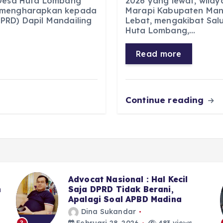
 Desa Huta Lombang
2026 yang lewat, wila
, mengharapkan kepada
Marapi Kabupaten Mand
e
ts
g
e
PRD) Dapil Mandailing
Lebat, mengakibat Salu
b
A
r
n
Huta Lombang,…
o
p
a
g
Read more
o
p
m
er
k
Continue reading
Kecil
Sekitar LPJU Kotanopan, 6 
,
7 Anggota DPRD Madina II
ina
Memilih Bungkam
Dina Sukandar