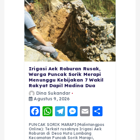
Irigasi Aek Roburan Rusak,
Warga Puncak Sorik Merapi
Menunggu Kebijakan 7 Wakil
Rakyat Dapil Madina Dua
Dina Sukandar
Agustus 9, 2026
F
W
T
M
E
S
a
h
el
e
m
h
PUNCAK SORIK MARAPI(Malintangpos
c
a
e
ss
ai
a
Online): Terkait rusaknya Irigasi Aek
Roburan di Desa Huta Lombang
Kecamatan Puncak Sorik Marapi,