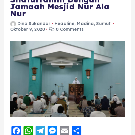
Jamaah Mesjid Nur Ala
Nur
Dina Sukandar
Headline
,
Madina
,
Sumut
Oktober 9, 2020
0 Comments
F
W
T
M
E
S