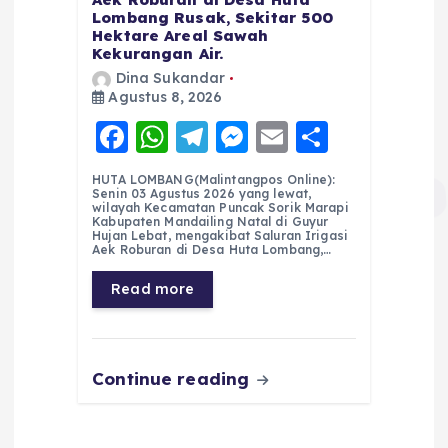
Lombang Rusak, Sekitar 500
Hektare Areal Sawah
Kekurangan Air.
Dina Sukandar
Agustus 8, 2026
F
W
T
M
E
S
a
h
el
e
m
h
HUTA LOMBANG(Malintangpos Online):
c
a
e
ss
ai
a
Senin 03 Agustus 2026 yang lewat,
wilayah Kecamatan Puncak Sorik Marapi
e
ts
g
e
l
re
Kabupaten Mandailing Natal di Guyur
Hujan Lebat, mengakibat Saluran Irigasi
Aek Roburan di Desa Huta Lombang,…
b
A
r
n
o
p
a
g
Read more
o
p
m
er
k
Continue reading