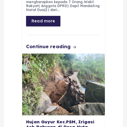
e
ts
g
e
l
re
mengharapkan kepada 7 Orang Wakil
Rakyat( Anggota DPRD) Dapil Mandailing
b
A
r
n
Natal Dua(2) dari…
o
p
a
g
Read more
o
p
m
er
k
Continue reading
Hujan Guyur Kec.PSM, Irigasi
Aek Roburan di Desa Huta