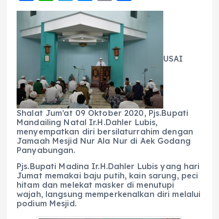
a
h
el
e
m
h
c
a
e
ss
ai
a
e
ts
g
e
l
re
b
A
r
n
USAI
o
p
a
g
o
p
m
er
k
Shalat Jum’at 09 Oktober 2020, Pjs.Bupati
Mandailing Natal Ir.H.Dahler Lubis,
menyempatkan diri bersilaturrahim dengan
Jamaah Mesjid Nur Ala Nur di Aek Godang
Panyabungan.
Pjs.Bupati Madina Ir.H.Dahler Lubis yang hari
Jumat memakai baju putih, kain sarung, peci
hitam dan melekat masker di menutupi
wajah, langsung memperkenalkan diri melalui
podium Mesjid.