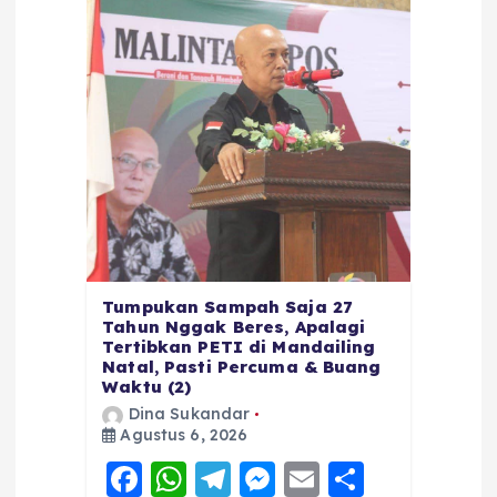
Tumpukan Sampah Saja 27
Tahun Nggak Beres, Apalagi
Tertibkan PETI di Mandailing
Natal, Pasti Percuma & Buang
Waktu (2)
Dina Sukandar
Agustus 6, 2026
F
W
T
M
E
S