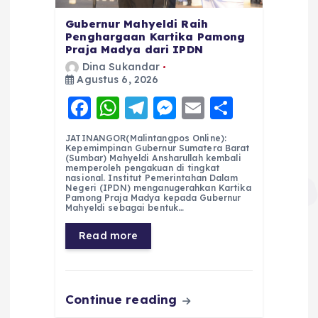
Gubernur Mahyeldi Raih
Penghargaan Kartika Pamong
Praja Madya dari IPDN
Dina Sukandar
Agustus 6, 2026
F
W
T
M
E
S
a
h
el
e
m
h
JATINANGOR(Malintangpos Online):
c
a
e
ss
ai
a
Kepemimpinan Gubernur Sumatera Barat
(Sumbar) Mahyeldi Ansharullah kembali
e
ts
g
e
l
re
memperoleh pengakuan di tingkat
nasional. Institut Pemerintahan Dalam
Negeri (IPDN) menganugerahkan Kartika
b
A
r
n
Pamong Praja Madya kepada Gubernur
Mahyeldi sebagai bentuk…
o
p
a
g
Read more
o
p
m
er
k
Continue reading