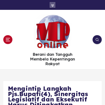
S
k
i
p
t
o
c
o
n
t
e
n
t
Berani dan Tangguh
Membela Kepentingan
Rakyat
Mengintip Langkah
Pjs.Bupati(4), Sinergitas
Legislatif dan Eksekutif
Harus Ditingkatkan