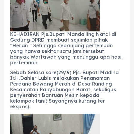
b
A
r
n
o
p
a
g
o
p
m
er
KEHADIRAN Pjs.Bupati Mandailing Natal di
k
Gedung DPRD membuat sejumlah pihak
“Heran ” Sehingga sepanjang pertemuan
yang hanya sekitar satu jam tersebut
banyak Wartawan yang menunggu apa hasil
pertemuan.
Sebab Selasa sore(29/9) Pjs. Bupati Madina
Ir.H.Dahler Lubis melakukan Penanaman
Perdana Bawang Merah di Desa Runding
Kecamatan Panyabungan Barat, sekaligus
penyerahan Bantuan Mesin kepada
kelompok tani( Sayangnya kurang ter
ekspos).