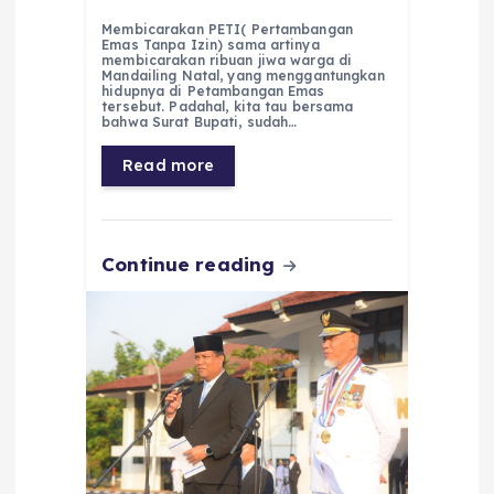
a
h
el
e
m
h
Membicarakan PETI( Pertambangan
c
a
e
ss
ai
a
Emas Tanpa Izin) sama artinya
membicarakan ribuan jiwa warga di
e
ts
g
e
l
re
Mandailing Natal, yang menggantungkan
hidupnya di Petambangan Emas
tersebut. Padahal, kita tau bersama
b
A
r
n
bahwa Surat Bupati, sudah…
o
p
a
g
Read more
o
p
m
er
k
Continue reading