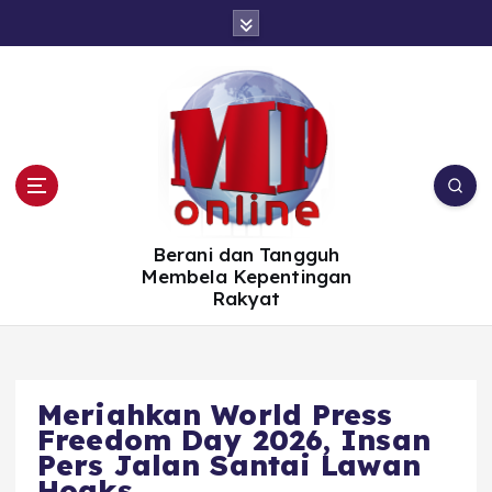
S
k
i
p
t
o
c
o
n
t
e
n
t
Berani dan Tangguh
Membela Kepentingan
Rakyat
Meriahkan World Press
Freedom Day 2026, Insan
Pers Jalan Santai Lawan
Hoaks