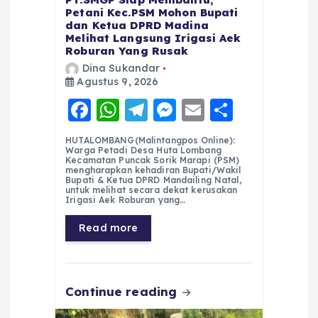
Petani Kec.PSM Mohon Bupati
dan Ketua DPRD Madina
Melihat Langsung Irigasi Aek
Roburan Yang Rusak
Dina Sukandar
Agustus 9, 2026
F
W
T
M
E
S
a
h
el
e
m
h
HUTALOMBANG(Malintangpos Online):
c
a
e
ss
ai
a
Warga Petadi Desa Huta Lombang
Kecamatan Puncak Sorik Marapi (PSM)
e
ts
g
e
l
re
mengharapkan kehadiran Bupati/Wakil
Bupati & Ketua DPRD Mandailing Natal,
untuk melihat secara dekat kerusakan
b
A
r
n
Irigasi Aek Roburan yang…
o
p
a
g
Read more
o
p
m
er
k
Continue reading