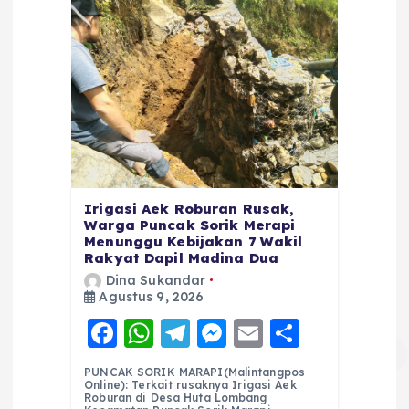
Irigasi Aek Roburan Rusak,
Warga Puncak Sorik Merapi
Menunggu Kebijakan 7 Wakil
Rakyat Dapil Madina Dua
Dina Sukandar
Agustus 9, 2026
F
W
T
M
E
S
a
h
el
e
m
h
PUNCAK SORIK MARAPI(Malintangpos
c
a
e
ss
ai
a
Online): Terkait rusaknya Irigasi Aek
Roburan di Desa Huta Lombang