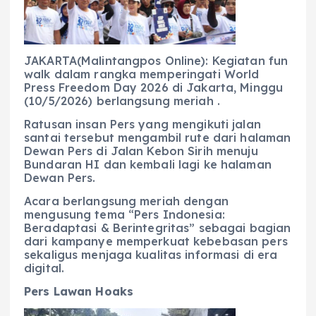
b
A
r
n
o
p
a
g
o
p
m
er
JAKARTA(Malintangpos Online): Kegiatan fun
k
walk dalam rangka memperingati World
Press Freedom Day 2026 di Jakarta, Minggu
(10/5/2026) berlangsung meriah .
Ratusan insan Pers yang mengikuti jalan
santai tersebut mengambil rute dari halaman
Dewan Pers di Jalan Kebon Sirih menuju
Bundaran HI dan kembali lagi ke halaman
Dewan Pers.
Acara berlangsung meriah dengan
mengusung tema “Pers Indonesia:
Beradaptasi & Berintegritas” sebagai bagian
dari kampanye memperkuat kebebasan pers
sekaligus menjaga kualitas informasi di era
digital.
Pers Lawan Hoaks