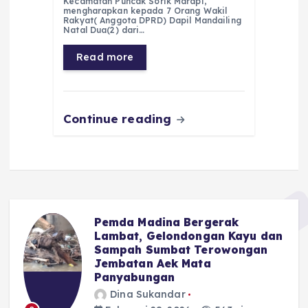
e
ts
g
e
l
re
Kecamatan Puncak Sorik Marapi,
mengharapkan kepada 7 Orang Wakil
Rakyat( Anggota DPRD) Dapil Mandailing
b
A
r
n
Natal Dua(2) dari…
o
p
a
g
Read more
o
p
m
er
k
Continue reading
Pemda Madina Bergerak
u
Lambat, Gelondongan Kayu dan
Sampah Sumbat Terowongan
Jembatan Aek Mata
Panyabungan
Dina Sukandar