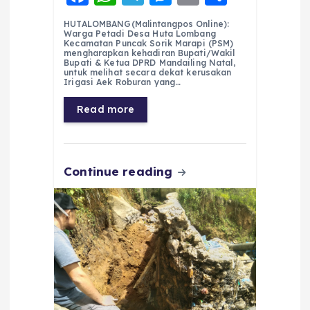
a
h
el
e
m
h
HUTALOMBANG(Malintangpos Online):
c
a
e
ss
ai
a
Warga Petadi Desa Huta Lombang
Kecamatan Puncak Sorik Marapi (PSM)
e
ts
g
e
l
re
mengharapkan kehadiran Bupati/Wakil
Bupati & Ketua DPRD Mandailing Natal,
untuk melihat secara dekat kerusakan
b
A
r
n
Irigasi Aek Roburan yang…
o
p
a
g
Read more
o
p
m
er
k
Continue reading