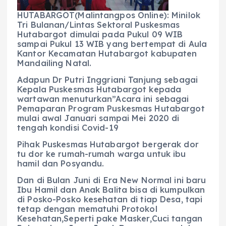
o
p
a
g
o
p
m
er
HUTABARGOT(Malintangpos Online): Minilok
Tri Bulanan/Lintas Sektoral Puskesmas
k
Hutabargot dimulai pada Pukul 09 WIB
sampai Pukul 13 WIB yang bertempat di Aula
Kantor Kecamatan Hutabargot kabupaten
Mandailing Natal.
Adapun Dr Putri Inggriani Tanjung sebagai
Kepala Puskesmas Hutabargot kepada
wartawan menuturkan”Acara ini sebagai
Pemaparan Program Puskesmas Hutabargot
mulai awal Januari sampai Mei 2020 di
tengah kondisi Covid-19
Pihak Puskesmas Hutabargot bergerak dor
tu dor ke rumah-rumah warga untuk ibu
hamil dan Posyandu.
Dan di Bulan Juni di Era New Normal ini baru
Ibu Hamil dan Anak Balita bisa di kumpulkan
di Posko-Posko kesehatan di tiap Desa, tapi
tetap dengan mematuhi Protokol
Kesehatan,Seperti pake Masker,Cuci tangan