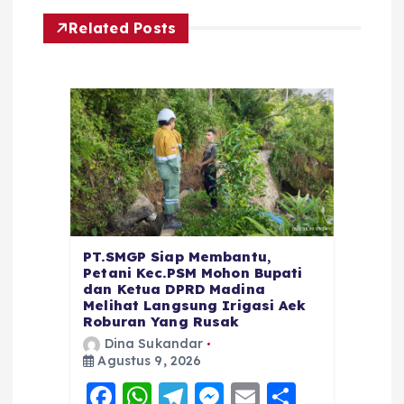
Related Posts
PT.SMGP Siap Membantu,
Petani Kec.PSM Mohon Bupati
dan Ketua DPRD Madina
Melihat Langsung Irigasi Aek
Roburan Yang Rusak
Dina Sukandar
Agustus 9, 2026
F
W
T
M
E
S