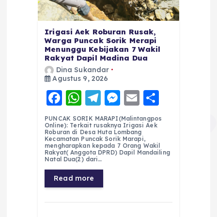
Irigasi Aek Roburan Rusak,
Warga Puncak Sorik Merapi
Menunggu Kebijakan 7 Wakil
Rakyat Dapil Madina Dua
Dina Sukandar
Agustus 9, 2026
F
W
T
M
E
S
a
h
el
e
m
h
PUNCAK SORIK MARAPI(Malintangpos
c
a
e
ss
ai
a
Online): Terkait rusaknya Irigasi Aek
Roburan di Desa Huta Lombang
e
ts
g
e
l
re
Kecamatan Puncak Sorik Marapi,
mengharapkan kepada 7 Orang Wakil
Rakyat( Anggota DPRD) Dapil Mandailing
b
A
r
n
Natal Dua(2) dari…
o
p
a
g
Read more
o
p
m
er
k