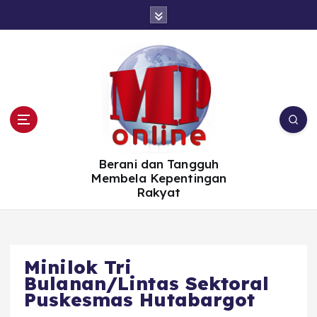
S
k
i
p
t
o
c
o
n
t
e
n
t
Berani dan Tangguh
Membela Kepentingan
Rakyat
Minilok Tri
Bulanan/Lintas Sektoral
Puskesmas Hutabargot