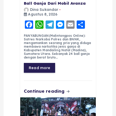
Ball Ganja Dari Mobil Avanza
Dina Sukandar
Agustus 8, 2026
F
W
T
M
E
S
a
h
el
e
m
h
PANYABUNGAN(Malintangpos Online):
c
a
e
ss
ai
a
Satres Narkoba Polres dan BNNK,
mengamankan seorang pria yang diduga
e
ts
g
e
l
re
membawa narkotika jenis ganja di
Kabupaten Mandailing Natal (Madina),
Sumatera Utara. Sebanyak 24 ball ganja
b
A
r
n
dengan berat bruto…
o
p
a
g
Read more
o
p
m
er
k
Continue reading