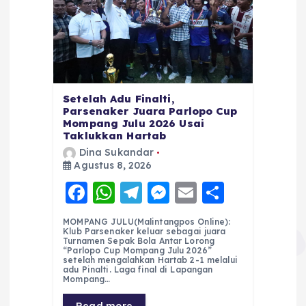
Setelah Adu Finalti,
Parsenaker Juara Parlopo Cup
Mompang Julu 2026 Usai
Taklukkan Hartab
Dina Sukandar
Agustus 8, 2026
F
W
T
M
E
S
a
h
el
e
m
h
MOMPANG JULU(Malintangpos Online):
c
a
e
ss
ai
a
Klub Parsenaker keluar sebagai juara
Turnamen Sepak Bola Antar Lorong
e
ts
g
e
l
re
“Parlopo Cup Mompang Julu 2026”
setelah mengalahkan Hartab 2-1 melalui
adu Pinalti. Laga final di Lapangan
b
A
r
n
Mompang…
o
p
a
g
Read more