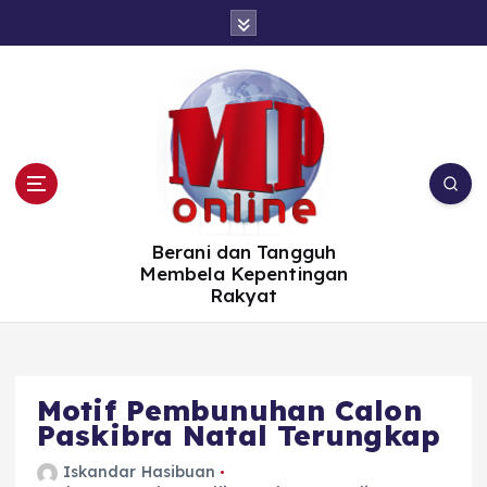
S
k
i
p
t
o
c
o
n
t
e
n
t
Berani dan Tangguh
Membela Kepentingan
Rakyat
Motif Pembunuhan Calon
Paskibra Natal Terungkap
Iskandar Hasibuan