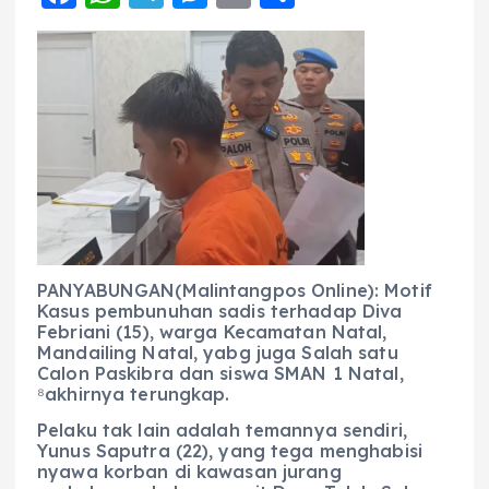
a
h
el
e
m
h
c
a
e
ss
ai
a
e
ts
g
e
l
re
b
A
r
n
o
p
a
g
o
p
m
er
k
PANYABUNGAN(Malintangpos Online): Motif
Kasus pembunuhan sadis terhadap Diva
Febriani (15), warga Kecamatan Natal,
Mandailing Natal, yabg juga Salah satu
Calon Paskibra dan siswa SMAN 1 Natal,
⁸akhirnya terungkap.
Pelaku tak lain adalah temannya sendiri,
Yunus Saputra (22), yang tega menghabisi
nyawa korban di kawasan jurang