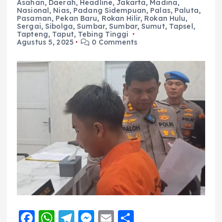
Asahan
,
Daerah
,
Headline
,
Jakarta
,
Madina
,
Nasional
,
Nias
,
Padang Sidempuan
,
Palas
,
Paluta
,
Pasaman
,
Pekan Baru
,
Rokan Hilir
,
Rokan Hulu
,
Sergai
,
Sibolga
,
Sumbar
,
Sumbar
,
Sumut
,
Tapsel
,
Tapteng
,
Taput
,
Tebing Tinggi
Agustus 5, 2025
0 Comments
F
W
T
M
E
S