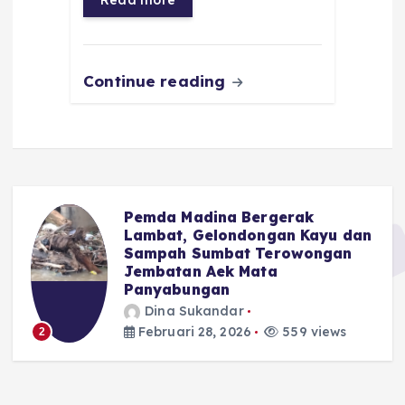
o
p
m
er
k
Continue reading
Pemda Madina Bergerak
u
Lambat, Gelondongan Kayu dan
Sampah Sumbat Terowongan
Jembatan Aek Mata
Panyabungan
Dina Sukandar
Februari 28, 2026
559 views
2