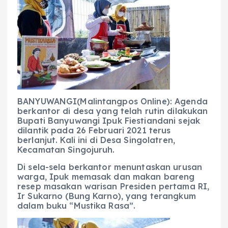
c
a
e
ss
ai
a
e
ts
g
e
l
re
b
A
r
n
o
p
a
g
o
p
m
er
k
BANYUWANGI(Malintangpos Online): Agenda
berkantor di desa yang telah rutin dilakukan
Bupati Banyuwangi Ipuk Fiestiandani sejak
dilantik pada 26 Februari 2021 terus
berlanjut. Kali ini di Desa Singolatren,
Kecamatan Singojuruh.
Di sela-sela berkantor menuntaskan urusan
warga, Ipuk memasak dan makan bareng
resep masakan warisan Presiden pertama RI,
Ir Sukarno (Bung Karno), yang terangkum
dalam buku “Mustika Rasa”.