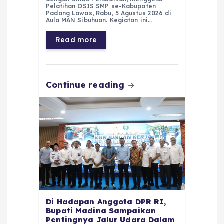
e
ts
g
e
l
re
Pelatihan OSIS SMP se-Kabupaten
Padang Lawas, Rabu, 5 Agustus 2026 di
b
A
r
n
Aula MAN Sibuhuan. Kegiatan ini…
o
p
a
g
Read more
o
p
m
er
k
Continue reading
Di Hadapan Anggota DPR RI,
Bupati Madina Sampaikan
Pentingnya Jalur Udara Dalam