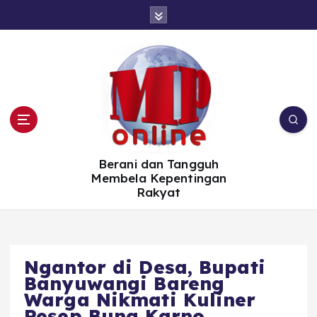
S
k
i
p
t
o
c
o
n
t
e
n
t
Berani dan Tangguh
Membela Kepentingan
Rakyat
Ngantor di Desa, Bupati
Banyuwangi Bareng
Warga Nikmati Kuliner
Resep Bung Karno.