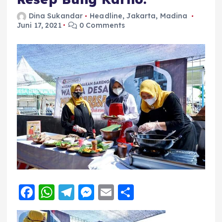
Dina Sukandar
Headline
,
Jakarta
,
Madina
Juni 17, 2021
0 Comments
F
W
T
M
E
S
a
h
el
e
m
h