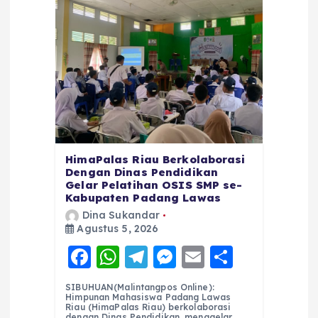
HimaPalas Riau Berkolaborasi
Dengan Dinas Pendidikan
Gelar Pelatihan OSIS SMP se-
Kabupaten Padang Lawas
Dina Sukandar
Agustus 5, 2026
F
W
T
M
E
S
a
h
el
e
m
h
SIBUHUAN(Malintangpos Online):
c
a
e
ss
ai
a
Himpunan Mahasiswa Padang Lawas
Riau (HimaPalas Riau) berkolaborasi
dengan Dinas Pendidikan, menggelar