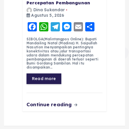
Percepatan Pembangunan
Dina Sukandar
Agustus 5, 2026
F
W
T
M
E
S
a
h
el
e
m
h
SIBOLGA(Malintangpos Online): Bupati
c
a
e
ss
ai
a
Mandailing Natal (Madina) H. Saipullah
Nasution menyampaikan pentingnya
e
ts
g
e
l
re
konektivitas atau jalur transportasi
udara dalam mendukung percepatan
pembangunan di daerah terluar seperti
b
A
r
n
Bumi Gordang Sambilan. Hal itu
disampaikan…
o
p
a
g
Read more
o
p
m
er
k
Continue reading