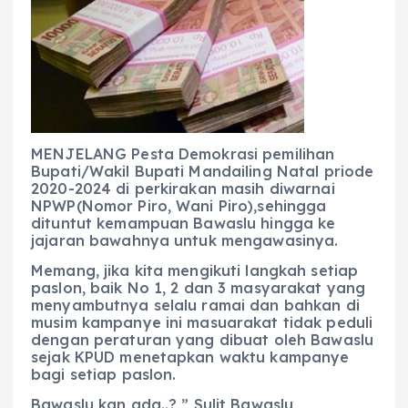
e
ts
g
e
l
re
b
A
r
n
o
p
a
g
o
p
m
er
k
MENJELANG Pesta Demokrasi pemilihan
Bupati/Wakil Bupati Mandailing Natal priode
2020-2024 di perkirakan masih diwarnai
NPWP(Nomor Piro, Wani Piro),sehingga
dituntut kemampuan Bawaslu hingga ke
jajaran bawahnya untuk mengawasinya.
Memang, jika kita mengikuti langkah setiap
paslon, baik No 1, 2 dan 3 masyarakat yang
menyambutnya selalu ramai dan bahkan di
musim kampanye ini masuarakat tidak peduli
dengan peraturan yang dibuat oleh Bawaslu
sejak KPUD menetapkan waktu kampanye
bagi setiap paslon.
Bawaslu kan ada..? ” Sulit Bawaslu