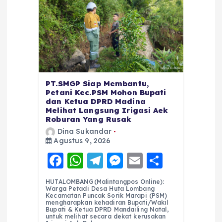
PT.SMGP Siap Membantu,
Petani Kec.PSM Mohon Bupati
dan Ketua DPRD Madina
Melihat Langsung Irigasi Aek
Roburan Yang Rusak
Dina Sukandar
Agustus 9, 2026
F
W
T
M
E
S
a
h
el
e
m
h
HUTALOMBANG(Malintangpos Online):
c
a
e
ss
ai
a
Warga Petadi Desa Huta Lombang
Kecamatan Puncak Sorik Marapi (PSM)
e
ts
g
e
l
re
mengharapkan kehadiran Bupati/Wakil
Bupati & Ketua DPRD Mandailing Natal,
untuk melihat secara dekat kerusakan