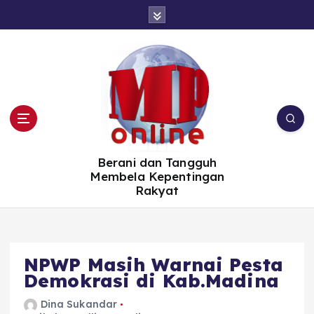
S
k
i
p
t
o
c
o
n
t
e
n
t
Berani dan Tangguh
Membela Kepentingan
Rakyat
NPWP Masih Warnai Pesta
Demokrasi di Kab.Madina
Dina Sukandar