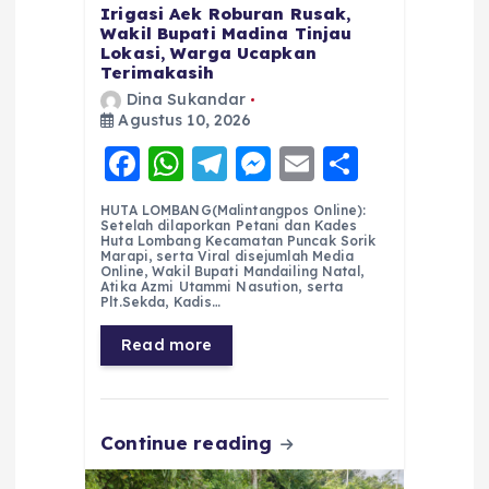
Irigasi Aek Roburan Rusak,
Wakil Bupati Madina Tinjau
Lokasi, Warga Ucapkan
Terimakasih
Dina Sukandar
Agustus 10, 2026
F
W
T
M
E
S
a
h
el
e
m
h
HUTA LOMBANG(Malintangpos Online):
c
a
e
ss
ai
a
Setelah dilaporkan Petani dan Kades
Huta Lombang Kecamatan Puncak Sorik
e
ts
g
e
l
re
Marapi, serta Viral disejumlah Media
Online, Wakil Bupati Mandailing Natal,
Atika Azmi Utammi Nasution, serta
b
A
r
n
Plt.Sekda, Kadis…
o
p
a
g
Read more
o
p
m
er
k
Continue reading