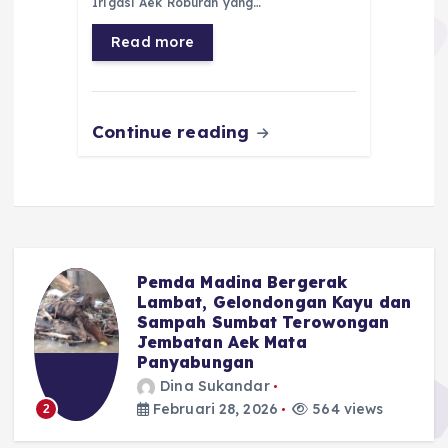
b
A
r
n
Irigasi Aek Roburan yang…
o
p
a
g
Read more
o
p
m
er
k
Continue reading
Pemda Madina Bergerak
u
Lambat, Gelondongan Kayu dan
Sampah Sumbat Terowongan
Jembatan Aek Mata
Panyabungan
Dina Sukandar
Februari 28, 2026
564 views
2