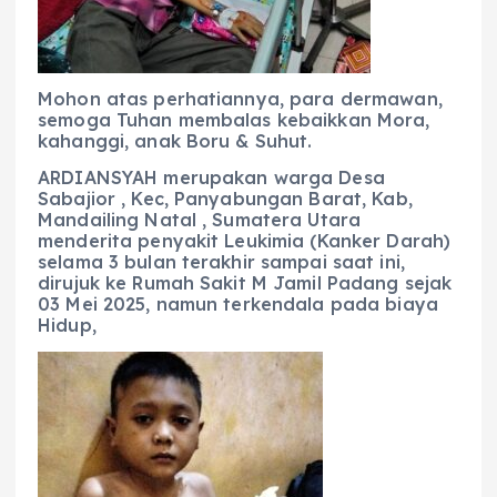
o
p
m
er
k
Mohon atas perhatiannya, para dermawan,
semoga Tuhan membalas kebaikkan Mora,
kahanggi, anak Boru & Suhut.
ARDIANSYAH merupakan warga Desa
Sabajior , Kec, Panyabungan Barat, Kab,
Mandailing Natal , Sumatera Utara
menderita penyakit Leukimia (Kanker Darah)
selama 3 bulan terakhir sampai saat ini,
dirujuk ke Rumah Sakit M Jamil Padang sejak
03 Mei 2025, namun terkendala pada biaya
Hidup,