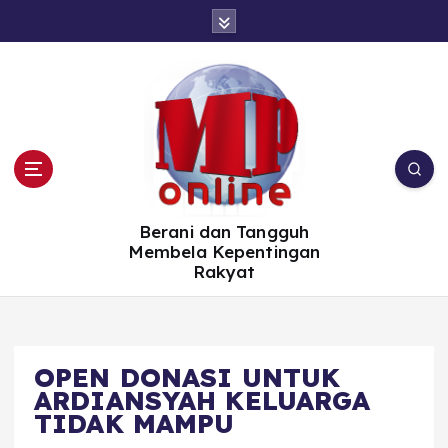
S
k
i
p
t
o
c
o
n
t
e
n
t
Berani dan Tangguh
Membela Kepentingan
Rakyat
OPEN DONASI UNTUK
ARDIANSYAH KELUARGA
TIDAK MAMPU