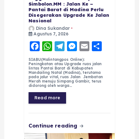
Simbolon.MM : Jalan Ke –
Pantai Barat di Madina Perlu
Disegerakan Upgrade Ke Jalan
Nasional
Dina Sukandar
Agustus 7, 2026
F
W
T
M
E
S
a
h
el
e
m
h
SIABU(Malintangpos Online):
c
a
e
ss
ai
a
Peningkatan atau Upgrade ruas jalan
lintas Pantai Barat di Kabupaten
e
ts
g
e
l
re
Mandailing Natal (Madina), terutama
pada jalur vital, ruas Jalan Jembatan
Merah menuju Simpang Gambir, terus
b
A
r
n
didorong oleh warga…
o
p
a
g
Read more
o
p
m
er
k
Continue reading