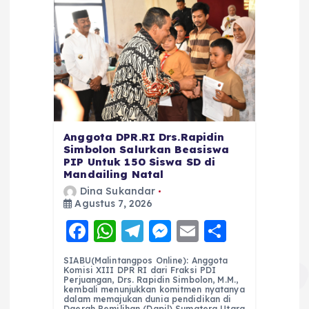
Anggota DPR.RI Drs.Rapidin
Simbolon Salurkan Beasiswa
PIP Untuk 150 Siswa SD di
Mandailing Natal
Dina Sukandar
Agustus 7, 2026
F
W
T
M
E
S
a
h
el
e
m
h
SIABU(Malintangpos Online): Anggota
c
a
e
ss
ai
a
Komisi XIII DPR RI dari Fraksi PDI
Perjuangan, Drs. Rapidin Simbolon, M.M.,
e
ts
g
e
l
re
kembali menunjukkan komitmen nyatanya
dalam memajukan dunia pendidikan di
Daerah Pemilihan (Dapil) Sumatera Utara