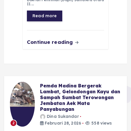
b
A
r
n
II.…
o
p
a
g
Read more
o
p
m
er
k
Continue reading
Pemda Madina Bergerak
u
Lambat, Gelondongan Kayu dan
Sampah Sumbat Terowongan
Jembatan Aek Mata
Panyabungan
Dina Sukandar
Februari 28, 2026
558 views
2