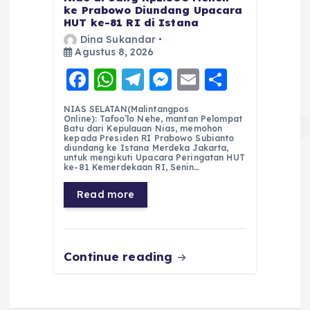
ke Prabowo Diundang Upacara
HUT ke-81 RI di Istana
Dina Sukandar
Agustus 8, 2026
F
W
T
M
E
S
a
h
el
e
m
h
NIAS SELATAN(Malintangpos
c
a
e
ss
ai
a
Online): Tafoo’lo Nehe, mantan Pelompat
Batu dari Kepulauan Nias, memohon
e
ts
g
e
l
re
kepada Presiden RI Prabowo Subianto
diundang ke Istana Merdeka Jakarta,
untuk mengikuti Upacara Peringatan HUT
b
A
r
n
ke-81 Kemerdekaan RI, Senin…
o
p
a
g
Read more
o
p
m
er
k
Continue reading