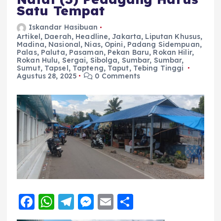
Satu Tempat
Iskandar Hasibuan
Artikel
,
Daerah
,
Headline
,
Jakarta
,
Liputan Khusus
,
Madina
,
Nasional
,
Nias
,
Opini
,
Padang Sidempuan
,
Palas
,
Paluta
,
Pasaman
,
Pekan Baru
,
Rokan Hilir
,
Rokan Hulu
,
Sergai
,
Sibolga
,
Sumbar
,
Sumbar
,
Sumut
,
Tapsel
,
Tapteng
,
Taput
,
Tebing Tinggi
Agustus 28, 2025
0 Comments
F
W
T
M
E
S
a
h
el
e
m
h