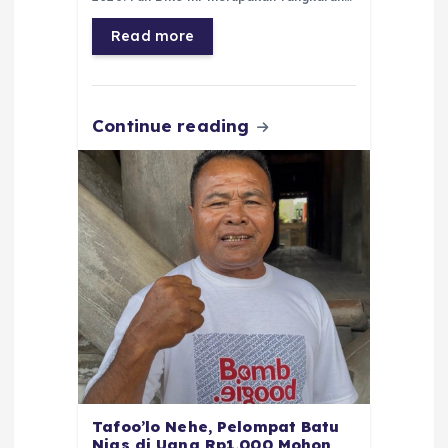
o
p
a
g
Read more
o
p
m
er
k
Continue reading
Tafoo’lo Nehe, Pelompat Batu
Nias di Uang Rp1.000 Mohon