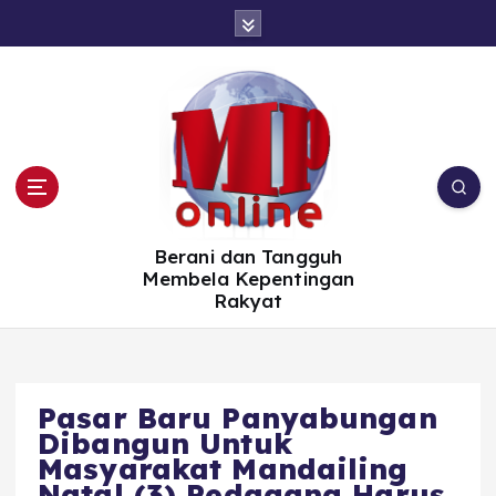
S
k
i
p
t
o
c
o
n
t
e
n
t
Berani dan Tangguh
Membela Kepentingan
Rakyat
Pasar Baru Panyabungan
Dibangun Untuk
Masyarakat Mandailing
Natal (3) Pedagang Harus