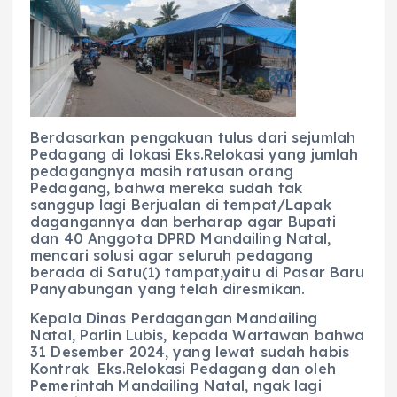
c
a
e
ss
ai
a
e
ts
g
e
l
re
b
A
r
n
o
p
a
g
o
p
m
er
Berdasarkan pengakuan tulus dari sejumlah
Pedagang di lokasi Eks.Relokasi yang jumlah
k
pedagangnya masih ratusan orang
Pedagang, bahwa mereka sudah tak
sanggup lagi Berjualan di tempat/Lapak
dagangannya dan berharap agar Bupati
dan 40 Anggota DPRD Mandailing Natal,
mencari solusi agar seluruh pedagang
berada di Satu(1) tampat,yaitu di Pasar Baru
Panyabungan yang telah diresmikan.
Kepala Dinas Perdagangan Mandailing
Natal, Parlin Lubis, kepada Wartawan bahwa
31 Desember 2024, yang lewat sudah habis
Kontrak Eks.Relokasi Pedagang dan oleh
Pemerintah Mandailing Natal, ngak lagi