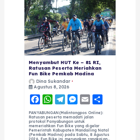
Menyambut HUT Ke – 81 RI,
Ratusan Peserta Meriahkan
Fun Bike Pemkab Madina
Dina Sukandar
Agustus 8, 2026
F
W
T
M
E
S
a
h
el
e
m
h
PANYABUNGAN(Malintangpos Online):
c
a
e
ss
ai
a
Ratusan peserta memadati jalan
protokol Panyabungan untuk
e
ts
g
e
l
re
memeriahkan Fun Bike yang digelar
Pemerintah Kabupaten Mandailing Natal
(Pemkab Madina) pada Sabtu, 8 Agustus
b
A
r
n
2026. Fun Bike ini merupakan rangkaian…