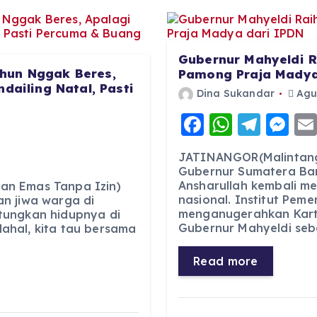
Gubernur Mahyeldi R
hun Nggak Beres,
Pamong Praja Madya
dailing Natal, Pasti
Dina Sukandar
Agus
F
W
T
M
6
a
h
el
e
JATINANGOR(Malintang
c
a
e
ss
Gubernur Sumatera Bar
Ansharullah kembali m
e
ts
g
e
an Emas Tanpa Izin)
nasional. Institut Pem
n jiwa warga di
b
A
r
n
menganugerahkan Kart
tungkan hidupnya di
Gubernur Mahyeldi seb
ahal, kita tau bersama
o
p
a
g
o
p
m
er
Read more
k