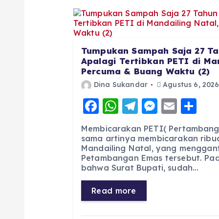
Tumpukan Sampah Saja 27 Ta
Apalagi Tertibkan PETI di Man
Percuma & Buang Waktu (2)
Dina Sukandar
Agustus 6, 202
F
W
T
M
E
S
a
h
el
e
m
h
Membicarakan PETI( Pertambang
c
a
e
ss
ai
a
sama artinya membicarakan ribua
Mandailing Natal, yang menggan
e
ts
g
e
l
re
Petambangan Emas tersebut. Pad
b
A
r
n
bahwa Surat Bupati, sudah…
o
p
a
g
Read more
o
p
m
er
k