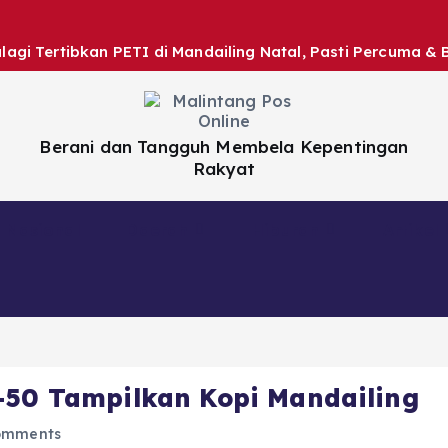
gi Tertibkan PETI di Mandailing Natal, Pasti Percuma & 
Berani dan Tangguh Membela Kepentingan
Rakyat
Nasional
Daerah
Hiburan
Artikel
-50 Tampilkan Kopi Mandailing
omments