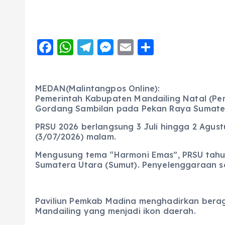
F
W
T
M
E
S
a
h
el
e
m
h
c
a
e
ss
ai
a
MEDAN(Malintangpos Online):
e
ts
g
e
l
re
Pemerintah Kabupaten Mandailing Natal (P
b
A
r
n
Gordang Sambilan pada Pekan Raya Sumater
o
p
a
g
PRSU 2026 berlangsung 3 Juli hingga 2 Agus
(3/07/2026) malam.
o
p
m
er
Mengusung tema “Harmoni Emas”, PRSU tahun 
k
Sumatera Utara (Sumut). Penyelenggaraan 
Paviliun Pemkab Madina menghadirkan beragam
Mandailing yang menjadi ikon daerah.