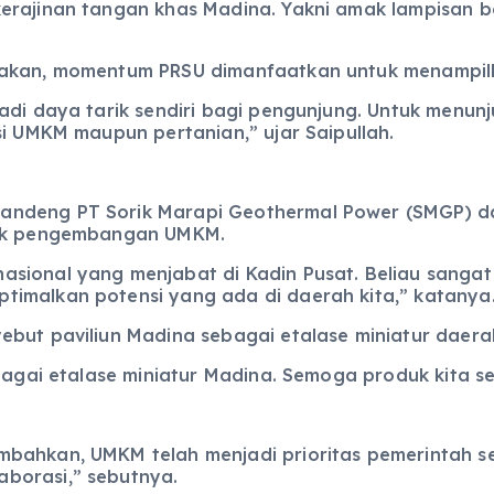
kerajinan tangan khas Madina. Yakni amak lampisan
takan, momentum PRSU dimanfaatkan untuk menampil
jadi daya tarik sendiri bagi pengunjung. Untuk men
si UMKM maupun pertanian,” ujar Saipullah.
andeng PT Sorik Marapi Geothermal Power (SMGP) d
ntuk pengembangan UMKM.
asional yang menjabat di Kadin Pusat. Beliau sang
imalkan potensi yang ada di daerah kita,” katanya
ebut paviliun Madina sebagai etalase miniatur daera
ebagai etalase miniatur Madina. Semoga produk kita s
mbahkan, UMKM telah menjadi prioritas pemerintah 
borasi,” sebutnya.