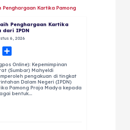
aih Penghargaan Kartika
 dari IPDN
tus 6, 2026
E
S
m
h
pos Online): Kepemimpinan
ai
a
at (Sumbar) Mahyeldi
emperoleh pengakuan di tingkat
l
re
erintahan Dalam Negeri (IPDN)
ika Pamong Praja Madya kepada
agai bentuk…