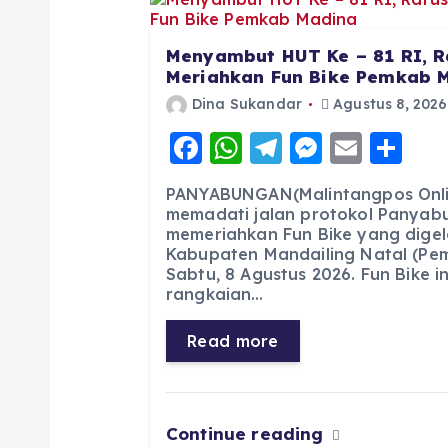
Menyambut HUT Ke – 81 RI, R
Meriahkan Fun Bike Pemkab 
Dina Sukandar
Agustus 8, 2026
F
W
T
M
E
S
a
h
el
e
m
h
PANYABUNGAN(Malintangpos Onlin
c
a
e
ss
ai
a
memadati jalan protokol Panyab
memeriahkan Fun Bike yang digel
e
ts
g
e
l
re
Kabupaten Mandailing Natal (Pe
b
A
r
n
Sabtu, 8 Agustus 2026. Fun Bike 
rangkaian…
o
p
a
g
o
p
m
er
Read more
k
Continue reading