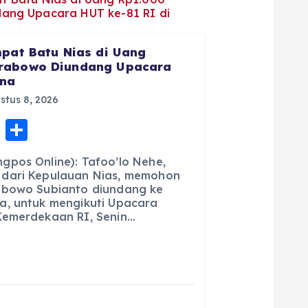
mpat Batu Nias di Uang
rabowo Diundang Upacara
ana
tus 8, 2026
E
S
m
h
gpos Online): Tafoo’lo Nehe,
ai
a
 dari Kepulauan Nias, memohon
abowo Subianto diundang ke
l
re
a, untuk mengikuti Upacara
Kemerdekaan RI, Senin…