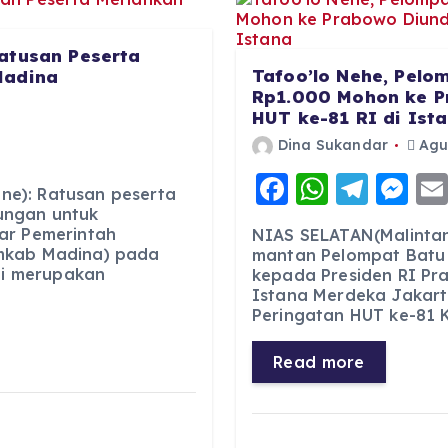
atusan Peserta
Tafoo’lo Nehe, Pelo
Madina
Rp1.000 Mohon ke P
HUT ke-81 RI di Ist
Dina Sukandar
Agus
F
W
T
M
e): Ratusan peserta
a
h
el
e
ungan untuk
ar Pemerintah
NIAS SELATAN(Malintan
c
a
e
ss
mkab Madina) pada
mantan Pelompat Batu
ini merupakan
kepada Presiden RI Pr
e
ts
g
e
Istana Merdeka Jakart
b
A
r
n
Peringatan HUT ke-81 
o
p
a
g
Read more
o
p
m
er
k