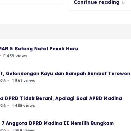
Continue reading
 MAN 5 Batang Natal Penuh Haru
439 views
t, Gelondongan Kayu dan Sampah Sumbat Terowon
026
561 views
aja DPRD Tidak Berani, Apalagi Soal APBD Madina
026
483 views
i 7 Anggota DPRD Madina II Memilih Bungkam
026
399 views