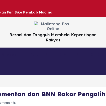
hkan Fun Bike Pemkab Madina
Berani dan Tangguh Membela Kepentingan
Rakyat
Nasional
Daerah
Hiburan
Artikel
mentan dan BNN Rakor Pengali
omments