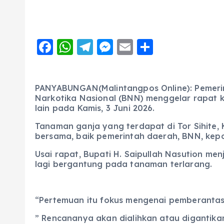
F
W
T
M
E
S
a
h
el
e
m
h
c
a
e
ss
ai
a
PANYABUNGAN(Malintangpos Online): Pemeri
e
ts
g
e
l
re
Narkotika Nasional (BNN) menggelar rapat k
b
A
r
n
lain pada Kamis, 3 Juni 2026.
o
p
a
g
Tanaman ganja yang terdapat di Tor Sihit
bersama, baik pemerintah daerah, BNN, kepo
o
p
m
er
Usai rapat, Bupati H. Saipullah Nasution m
k
lagi bergantung pada tanaman terlarang.
“Pertemuan itu fokus mengenai pemberantas
” Rencananya akan dialihkan atau digantikan