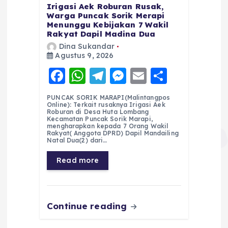
Irigasi Aek Roburan Rusak,
Warga Puncak Sorik Merapi
Menunggu Kebijakan 7 Wakil
Rakyat Dapil Madina Dua
Dina Sukandar
Agustus 9, 2026
F
W
T
M
E
S
a
h
el
e
m
h
PUNCAK SORIK MARAPI(Malintangpos
c
a
e
ss
ai
a
Online): Terkait rusaknya Irigasi Aek
Roburan di Desa Huta Lombang
e
ts
g
e
l
re
Kecamatan Puncak Sorik Marapi,
mengharapkan kepada 7 Orang Wakil
Rakyat( Anggota DPRD) Dapil Mandailing
b
A
r
n
Natal Dua(2) dari…
o
p
a
g
Read more
o
p
m
er
k
Continue reading