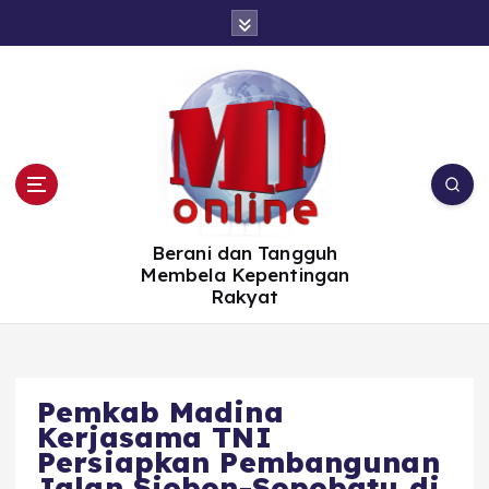
S
k
i
p
t
o
c
o
n
t
e
n
t
Berani dan Tangguh
Membela Kepentingan
Rakyat
Pemkab Madina
Kerjasama TNI
Persiapkan Pembangunan
Jalan Siobon-Sopobatu di