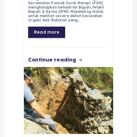
c
a
e
ss
ai
a
Kecamatan Puncak Sorik Marapi (PSM)
e
ts
g
e
l
re
mengharapkan kehadiran Bupati/Wakil
Bupati & Ketua DPRD Mandailing Natal,
untuk melihat secara dekat kerusakan
b
A
r
n
Irigasi Aek Roburan yang…
o
p
a
g
Read more
o
p
m
er
k
Continue reading