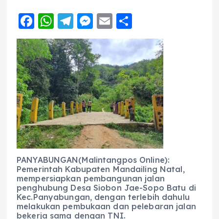
F
W
T
M
E
S
a
h
el
e
m
h
c
a
e
ss
ai
a
e
ts
g
e
l
re
b
A
r
n
o
p
a
g
o
p
m
er
k
PANYABUNGAN(Malintangpos Online):
Pemerintah Kabupaten Mandailing Natal,
mempersiapkan pembangunan jalan
penghubung Desa Siobon Jae-Sopo Batu di
Kec.Panyabungan, dengan terlebih dahulu
melakukan pembukaan dan pelebaran jalan
bekerja sama dengan TNI.