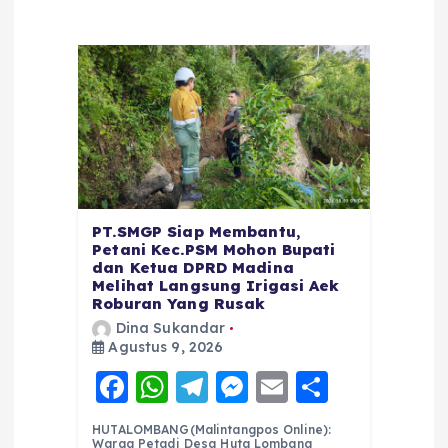
PT.SMGP Siap Membantu,
Petani Kec.PSM Mohon Bupati
dan Ketua DPRD Madina
Melihat Langsung Irigasi Aek
Roburan Yang Rusak
Dina Sukandar
Agustus 9, 2026
F
W
T
M
E
S
a
h
el
e
m
h
HUTALOMBANG(Malintangpos Online):
Warga Petadi Desa Huta Lombang