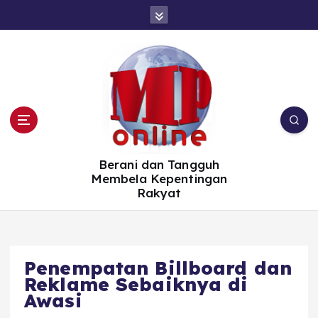
S
k
i
p
t
o
c
o
n
t
e
n
t
Berani dan Tangguh
Membela Kepentingan
Rakyat
Penempatan Billboard dan
Reklame Sebaiknya di
Awasi