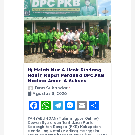
Hj.Melati Nur & Ucok Rindang
Hadir, Rapat Perdana DPC.PKB
Madina Aman & Sukses
Dina Sukandar
Agustus 8, 2026
F
W
T
M
E
S
a
h
el
e
m
h
PANYABUNGAN(Malintangpos Online):
c
a
e
ss
ai
a
Dewan Syuro dan Tanfidziah Partai
Kebangkitan Bangsa (PKB) Kabupaten
e
ts
g
e
l
re
Mandailing Natal (Madina) menggelar