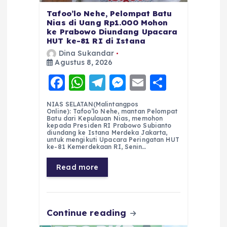
Tafoo’lo Nehe, Pelompat Batu
Nias di Uang Rp1.000 Mohon
ke Prabowo Diundang Upacara
HUT ke-81 RI di Istana
Dina Sukandar
Agustus 8, 2026
F
W
T
M
E
S
a
h
el
e
m
h
NIAS SELATAN(Malintangpos
c
a
e
ss
ai
a
Online): Tafoo’lo Nehe, mantan Pelompat
Batu dari Kepulauan Nias, memohon
e
ts
g
e
l
re
kepada Presiden RI Prabowo Subianto
diundang ke Istana Merdeka Jakarta,
untuk mengikuti Upacara Peringatan HUT
b
A
r
n
ke-81 Kemerdekaan RI, Senin…
o
p
a
g
Read more
o
p
m
er
k
Continue reading