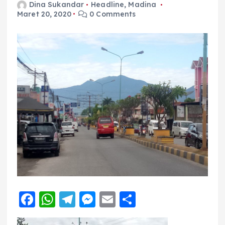
Dina Sukandar
Headline
,
Madina
Maret 20, 2020
0 Comments
F
W
T
M
E
S
a
h
el
e
m
h