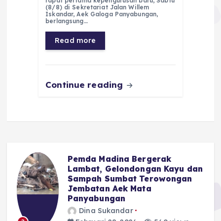
rapat pertama kepengurusan baru, Sabtu
(8/8) di Sekretariat Jalan Willem
b
A
r
n
Iskandar, Aek Galoga Panyabungan,
berlangsung…
o
p
a
g
Read more
o
p
m
er
k
Continue reading
Pemda Madina Bergerak
u
Lambat, Gelondongan Kayu dan
Sampah Sumbat Terowongan
Jembatan Aek Mata
Panyabungan
Dina Sukandar