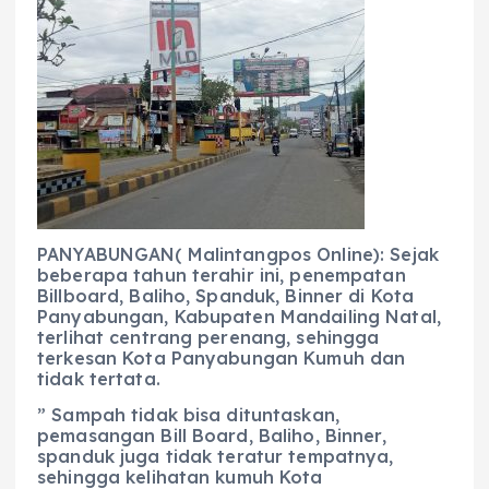
c
a
e
ss
ai
a
e
ts
g
e
l
re
b
A
r
n
o
p
a
g
o
p
m
er
k
PANYABUNGAN( Malintangpos Online): Sejak
beberapa tahun terahir ini, penempatan
Billboard, Baliho, Spanduk, Binner di Kota
Panyabungan, Kabupaten Mandailing Natal,
terlihat centrang perenang, sehingga
terkesan Kota Panyabungan Kumuh dan
tidak tertata.
” Sampah tidak bisa dituntaskan,
pemasangan Bill Board, Baliho, Binner,
spanduk juga tidak teratur tempatnya,
sehingga kelihatan kumuh Kota