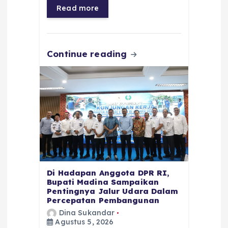
o
p
a
g
Read more
o
p
m
er
k
Continue reading
Di Hadapan Anggota DPR RI,
Bupati Madina Sampaikan
Pentingnya Jalur Udara Dalam
Percepatan Pembangunan
Dina Sukandar
Agustus 5, 2026