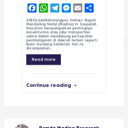
F
W
T
M
E
S
a
h
el
e
m
h
SIBOLGA(Malintangpos Online): Bupati
c
a
e
ss
ai
a
Mandailing Natal (Madina) H. Saipullah
Nasution menyampaikan pentingnya
e
ts
g
e
l
re
konektivitas atau jalur transportasi
udara dalam mendukung percepatan
pembangunan di daerah terluar seperti
b
A
r
n
Bumi Gordang Sambilan. Hal itu
disampaikan…
o
p
a
g
Read more
o
p
m
er
k
Continue reading