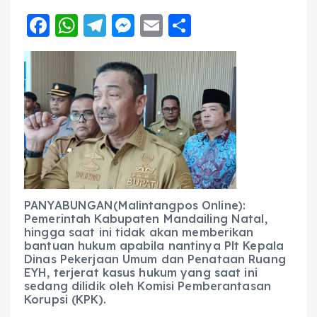
F
W
T
M
E
S
a
h
el
e
m
h
c
a
e
ss
ai
a
e
ts
g
e
l
re
b
A
r
n
o
p
a
g
o
p
m
er
k
PANYABUNGAN(Malintangpos Online):
Pemerintah Kabupaten Mandailing Natal,
hingga saat ini tidak akan memberikan
bantuan hukum apabila nantinya Plt Kepala
Dinas Pekerjaan Umum dan Penataan Ruang
EYH, terjerat kasus hukum yang saat ini
sedang dilidik oleh Komisi Pemberantasan
Korupsi (KPK).