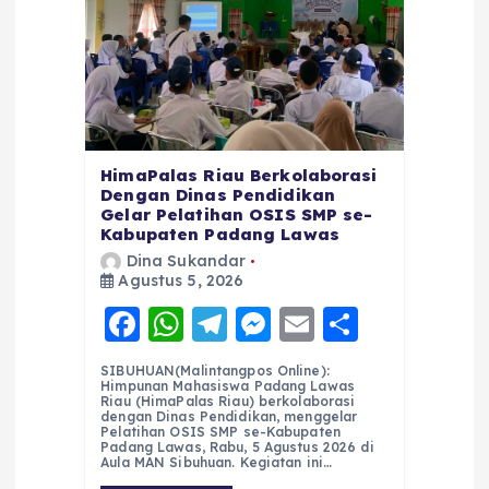
HimaPalas Riau Berkolaborasi
Dengan Dinas Pendidikan
Gelar Pelatihan OSIS SMP se-
Kabupaten Padang Lawas
Dina Sukandar
Agustus 5, 2026
F
W
T
M
E
S
a
h
el
e
m
h
SIBUHUAN(Malintangpos Online):
c
a
e
ss
ai
a
Himpunan Mahasiswa Padang Lawas
Riau (HimaPalas Riau) berkolaborasi
e
ts
g
e
l
re
dengan Dinas Pendidikan, menggelar
Pelatihan OSIS SMP se-Kabupaten
Padang Lawas, Rabu, 5 Agustus 2026 di
b
A
r
n
Aula MAN Sibuhuan. Kegiatan ini…