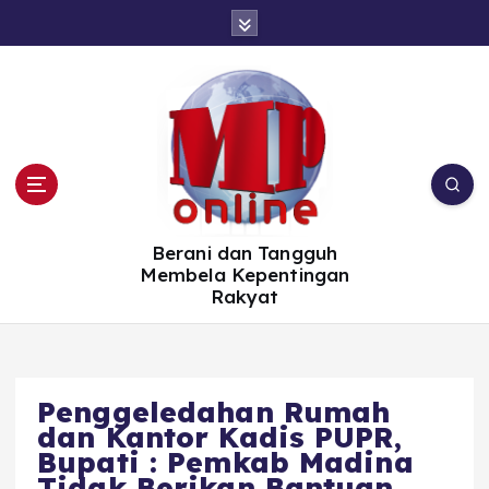
S
k
i
p
t
o
c
o
n
t
e
n
t
Berani dan Tangguh
Membela Kepentingan
Rakyat
Penggeledahan Rumah
dan Kantor Kadis PUPR,
Bupati : Pemkab Madina
Tidak Berikan Bantuan