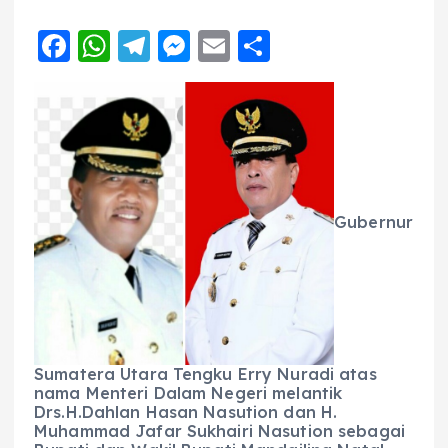
F
W
T
M
E
S
a
h
el
e
m
h
c
a
e
ss
ai
a
e
ts
g
e
l
re
b
A
r
n
o
p
a
g
Gubernur
o
p
m
er
k
Sumatera Utara Tengku Erry Nuradi atas
nama Menteri Dalam Negeri melantik
Drs.H.Dahlan Hasan Nasution dan H.
Muhammad Jafar Sukhairi Nasution sebagai