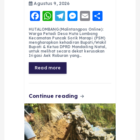
Agustus 9, 2026
F
W
T
M
E
S
a
h
el
e
m
h
HUTALOMBANG(Malintangpos Online):
c
a
e
ss
ai
a
Warga Petadi Desa Huta Lombang
Kecamatan Puncak Sorik Marapi (PSM)
e
ts
g
e
l
re
mengharapkan kehadiran Bupati/Wakil
Bupati & Ketua DPRD Mandailing Natal,
untuk melihat secara dekat kerusakan
b
A
r
n
Irigasi Aek Roburan yang…
o
p
a
g
Read more
o
p
m
er
k
Continue reading