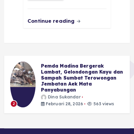
o
p
m
er
k
Continue reading
Pemda Madina Bergerak
u
Lambat, Gelondongan Kayu dan
Sampah Sumbat Terowongan
Jembatan Aek Mata
Panyabungan
Dina Sukandar
Februari 28, 2026
563 views
2