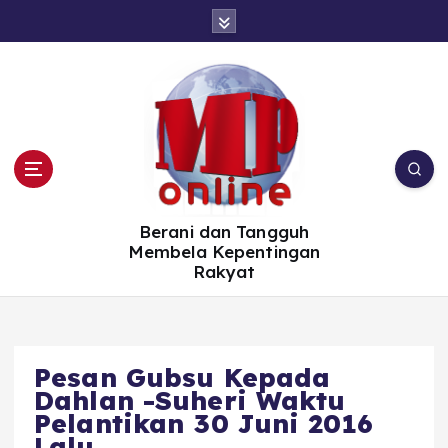
S
k
i
p
t
o
c
o
n
t
e
n
t
Berani dan Tangguh
Membela Kepentingan
Rakyat
Pesan Gubsu Kepada
Dahlan -Suheri Waktu
Pelantikan 30 Juni 2016
Lalu