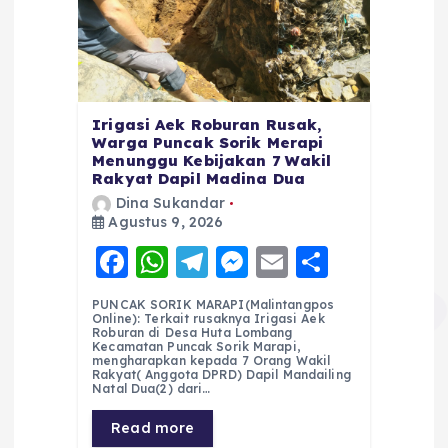
Irigasi Aek Roburan Rusak,
Warga Puncak Sorik Merapi
Menunggu Kebijakan 7 Wakil
Rakyat Dapil Madina Dua
Dina Sukandar
Agustus 9, 2026
F
W
T
M
E
S
a
h
el
e
m
h
PUNCAK SORIK MARAPI(Malintangpos
c
a
e
ss
ai
a
Online): Terkait rusaknya Irigasi Aek
Roburan di Desa Huta Lombang
e
ts
g
e
l
re
Kecamatan Puncak Sorik Marapi,
mengharapkan kepada 7 Orang Wakil
Rakyat( Anggota DPRD) Dapil Mandailing
b
A
r
n
Natal Dua(2) dari…
o
p
a
g
Read more