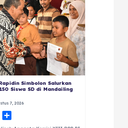
Rapidin Simbolon Salurkan
150 Siswa SD di Mandailing
tus 7, 2026
E
S
m
h