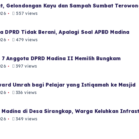
t, Gelondongan Kayu dan Sampah Sumbat Terowon
026
557 views
aja DPRD Tidak Berani, Apalagi Soal APBD Madina
026
479 views
i 7 Anggota DPRD Madina II Memilih Bungkam
026
397 views
ard Umrah bagi Pelajar yang Istiqamah ke Masjid
026
336 views
Madina di Desa Sirangkap, Warga Keluhkan Infrast
026
349 views