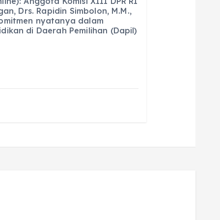
ine): Anggota Komisi XIII DPR RI
ai
a
gan, Drs. Rapidin Simbolon, M.M.,
komitmen nyatanya dalam
l
re
ikan di Daerah Pemilihan (Dapil)