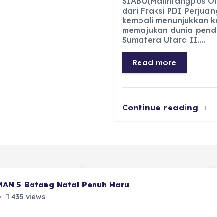
SIABU(Malintangpos Onl
c
a
e
ss
dari Fraksi PDI Perjuan
kembali menunjukkan 
e
ts
g
e
memajukan dunia pendid
b
A
r
n
Sumatera Utara II.…
o
p
a
g
Read more
o
p
m
er
k
Continue reading
 MAN 5 Batang Natal Penuh Haru
435 views