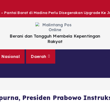
 – Pantai Barat di Madina Perlu Disegerakan Upgrade Ke J
Berani dan Tangguh Membela Kepentingan
Rakyat
Nasional
Daerah
Hiburan
Artikel
purna, Presiden Prabowo Instruk