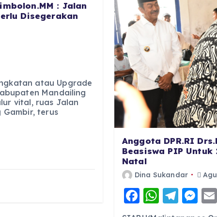
imbolon.MM : Jalan
Perlu Disegerakan
ingkatan atau Upgrade
 Kabupaten Mandailing
ur vital, ruas Jalan
Gambir, terus
Anggota DPR.RI Drs.
Beasiswa PIP Untuk 
Natal
Dina Sukandar
Agus
F
W
T
M
a
h
el
e