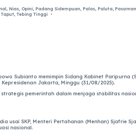
nal
,
Nias
,
Opini
,
Padang Sidempuan
,
Palas
,
Paluta
,
Pasama
,
Taput
,
Tebing Tinggi
bowo Subianto memimpin Sidang Kabinet Paripurna (
 Kepresidenan Jakarta, Minggu (31/08/2025).
trategis pemerintah dalam menjaga stabilitas nasion
a usai SKP, Menteri Pertahanan (Menhan) Sjafrie S
si nasional.