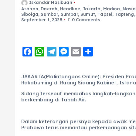
Iskandar Hasibuan
Asahan
,
Daerah
,
Headline
,
Jakarta
,
Madina
,
Nasio
Sibolga
,
Sumbar
,
Sumbar
,
Sumut
,
Tapsel
,
Tapteng
September 1, 2025
0 Comments
F
W
T
M
E
S
a
h
el
e
m
h
c
a
e
ss
ai
a
JAKARTA(Malintangpos Online): Presiden Pra
e
ts
g
e
l
re
Rakabuming di Ruang Sidang Kabinet, Istana
b
A
r
n
Sidang tersebut membahas langkah-langkah s
o
p
a
g
berkembang di Tanah Air.
o
p
m
er
k
Dalam keterangan persnya kepada awak medi
Prabowo terus memantau perkembangan situa