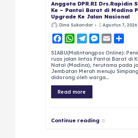
Anggota DPR.RI Drs.Rapidin S
Ke – Pantai Barat di Madina 
Upgrade Ke Jalan Nasional
Dina Sukandar
Agustus 7, 2026
F
W
T
M
E
S
a
h
el
e
m
h
SIABU(Malintangpos Online): Pen
c
a
e
ss
ai
a
ruas jalan lintas Pantai Barat di
Natal (Madina), terutama pada jal
e
ts
g
e
l
re
Jembatan Merah menuju Simpang 
b
A
r
n
didorong oleh warga…
o
p
a
g
Read more
o
p
m
er
k
Continue reading