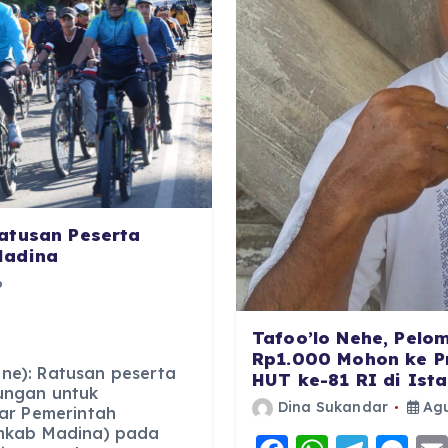
atusan Peserta
Madina
6
Tafoo’lo Nehe, Pelo
Rp1.000 Mohon ke P
e): Ratusan peserta
HUT ke-81 RI di Ist
ungan untuk
Dina Sukandar
Agu
ar Pemerintah
mkab Madina) pada