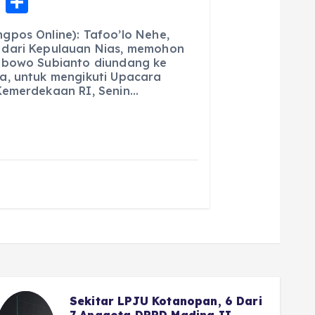
E
S
m
h
gpos Online): Tafoo’lo Nehe,
ai
a
 dari Kepulauan Nias, memohon
abowo Subianto diundang ke
l
re
a, untuk mengikuti Upacara
Kemerdekaan RI, Senin…
Wako Fadly Amran Siapkan
Reward Umrah bagi Pelajar