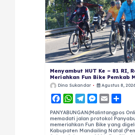
Menyambut HUT Ke – 81 RI, R
Meriahkan Fun Bike Pemkab 
Dina Sukandar
Agustus 8, 202
F
W
T
M
E
S
a
h
el
e
m
h
PANYABUNGAN(Malintangpos Onlin
c
a
e
ss
ai
a
memadati jalan protokol Panyab
memeriahkan Fun Bike yang digel
e
ts
g
e
l
re
Kabupaten Mandailing Natal (Pe