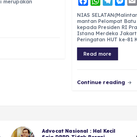
F
W
T
M
ini merupakan
a
h
el
e
NIAS SELATAN(Malintan
c
a
e
ss
mantan Pelompat Batu
kepada Presiden RI Pr
e
ts
g
e
Istana Merdeka Jakart
b
A
r
n
Peringatan HUT ke-81 
o
p
a
g
Read more
o
p
m
er
k
Continue reading
Sekitar LPJU Kotanopan, 6 Dari
7 Anggota DPRD Madina II