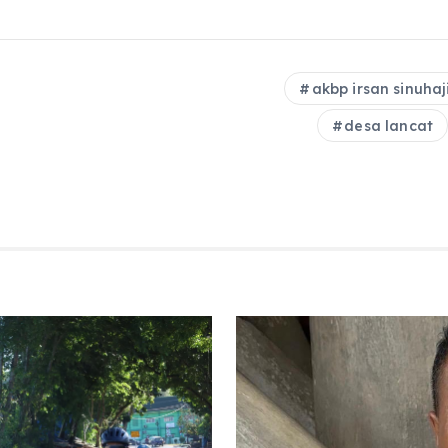
akbp irsan sinuhaji
desa lancat