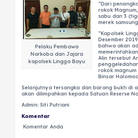
k
“Dari penangka
rokok Magnum, 
sabu dan 3 (ti
merek samsung”
“Kapolsek Ling
Desember 2019 
bahwa akan ada
Pelaku Pembawa
memerintahkan 
Narkoba dan Jajara
Alin tersebut 
kapolsek Lingga Bayu
penggeledahan 
rokok magnum b
Binsar Halomoa
Selanjutnya tersangka dan barang bukti di 
akan dilimpahkan kepada Satuan Reserse Na
Admin: Siti Putriani
Komentar
Komentar Anda