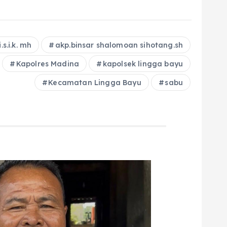
.s.i.k. mh
akp.binsar shalomoan sihotang.sh
Kapolres Madina
kapolsek lingga bayu
Kecamatan Lingga Bayu
sabu