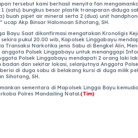
pan tersebut kami berhasil menyita fan mengamanka
1 (satu) bungkus besar plastik transparan diduga sab
ga) buah pipet air mineral serta 2 (dua) unit handph
 ucap Akp Binsar Halomoan Sihotang, SH.
ga Bayu Saat dikonfirmasi mengatakan Kronoligis Ke
sekira pukul 20.00 wib, Kapolsek Linggabayu mendap
 Transaksi Narkotika jenis Sabu di Bengkel Alin, M
anggota Polsek Linggabayu untuk menanggapi Infor
Anggota Polsek Linggabayu mendapati 2 orang laki la
badan dan sekitar lokasi, selanjutnya Anggota Pol
erisi di duga sabu di belakang kursi di duga milik 
n Sihotang, SH.
amankan sementara di Mapolsek Lingga Bayu kemudian
rkoba Polres Mandailing Natal.
(Tim)