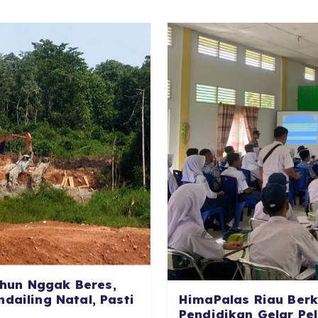
hun Nggak Beres,
HimaPalas Riau Berk
dailing Natal, Pasti
Pendidikan Gelar Pe