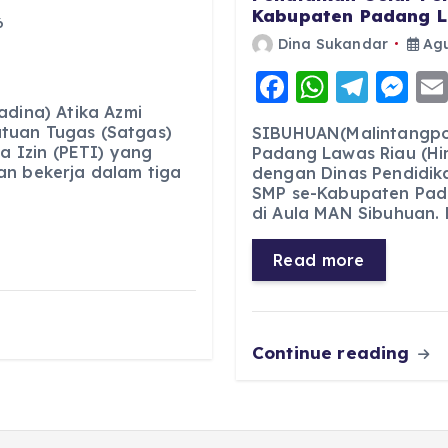
Kabupaten Padang 
6
Dina Sukandar
Agu
F
W
T
M
a
h
el
e
adina) Atika Azmi
tuan Tugas (Satgas)
SIBUHUAN(Malintangpo
c
a
e
ss
 Izin (PETI) yang
Padang Lawas Riau (Hi
an bekerja dalam tiga
dengan Dinas Pendidik
e
ts
g
e
SMP se-Kabupaten Pada
b
A
r
n
di Aula MAN Sibuhuan. 
o
p
a
g
Read more
o
p
m
er
k
Continue reading