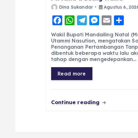
Dina Sukandar
Agustus 6, 202
F
W
T
M
E
S
a
h
el
e
m
h
Wakil Bupati Mandailing Natal (M
c
a
e
ss
ai
a
Utammi Nasution, mengatakan Sa
Penanganan Pertambangan Tanpa
e
ts
g
e
l
re
dibentuk beberapa waktu lalu ak
b
A
r
n
tahap dengan mengedepankan…
o
p
a
g
Read more
o
p
m
er
k
Continue reading