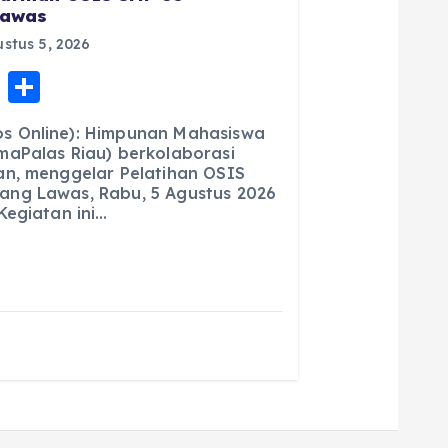
Lawas
stus 5, 2026
E
S
m
h
s Online): Himpunan Mahasiswa
ai
a
maPalas Riau) berkolaborasi
an, menggelar Pelatihan OSIS
l
re
ng Lawas, Rabu, 5 Agustus 2026
Kegiatan ini…