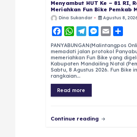
Menyambut HUT Ke – 81 RI, R
Meriahkan Fun Bike Pemkab 
Dina Sukandar
Agustus 8, 202
F
W
T
M
E
S
a
h
el
e
m
h
PANYABUNGAN(Malintangpos Onlin
c
a
e
ss
ai
a
memadati jalan protokol Panyab
memeriahkan Fun Bike yang digel
e
ts
g
e
l
re
Kabupaten Mandailing Natal (Pe
b
A
r
n
Sabtu, 8 Agustus 2026. Fun Bike 
rangkaian…
o
p
a
g
o
p
m
er
Read more
k
Continue reading