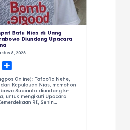
mpat Batu Nias di Uang
rabowo Diundang Upacara
ana
stus 8, 2026
E
S
m
h
gpos Online): Tafoo’lo Nehe,
ai
a
 dari Kepulauan Nias, memohon
abowo Subianto diundang ke
l
re
a, untuk mengikuti Upacara
Kemerdekaan RI, Senin…