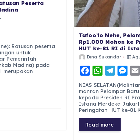
atusan Peserta
Madina
6
Tafoo’lo Nehe, Pelo
Rp1.000 Mohon ke P
e): Ratusan peserta
HUT ke-81 RI di Ist
ungan untuk
Dina Sukandar
Agu
ar Pemerintah
mkab Madina) pada
F
W
T
M
ini merupakan
a
h
el
e
NIAS SELATAN(Malintan
c
a
e
ss
mantan Pelompat Batu
kepada Presiden RI Pr
e
ts
g
e
Istana Merdeka Jakart
b
A
r
n
Peringatan HUT ke-81 
o
p
a
g
Read more
o
p
m
er