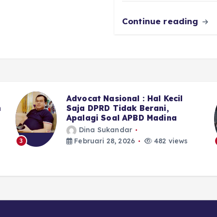
k
Continue reading
Sekitar LPJU Kotanopan, 6 Dari
7 Anggota DPRD Madina II
Memilih Bungkam
Dina Sukandar
Februari 28, 2026
399 views
4