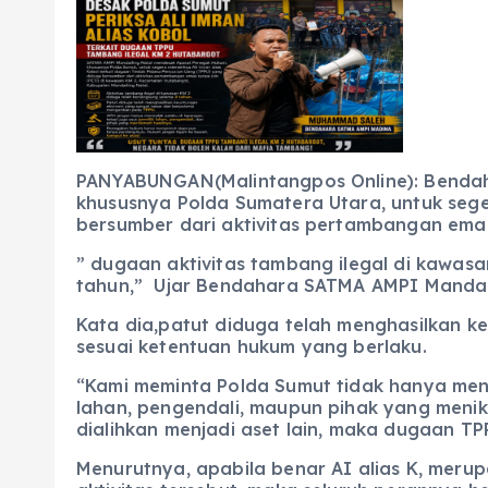
e
ts
g
e
l
re
b
A
r
n
o
p
a
g
o
p
m
er
k
PANYABUNGAN(Malintangpos Online): Benda
khususnya Polda Sumatera Utara, untuk sege
bersumber dari aktivitas pertambangan emas
” dugaan aktivitas tambang ilegal di kawasan
tahun,” Ujar Bendahara SATMA AMPI Mandai
Kata dia,patut diduga telah menghasilkan k
sesuai ketentuan hukum yang berlaku.
“Kami meminta Polda Sumut tidak hanya meni
lahan, pengendali, maupun pihak yang menikm
dialihkan menjadi aset lain, maka dugaan TP
Menurutnya, apabila benar AI alias K, meru