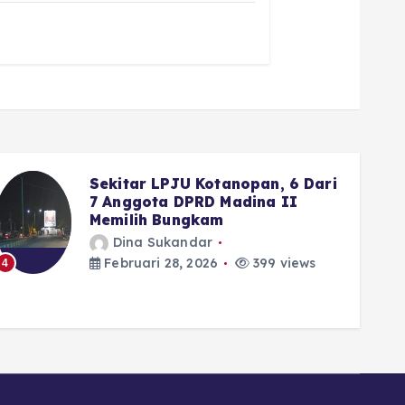
Wako Fadly Amran Siapkan
Reward Umrah bagi Pelajar
yang Istiqamah ke Masjid
Dina Sukandar
Februari 28, 2026
340 views
5
6