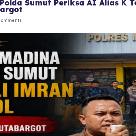
olda Sumut Periksa AI Alias K 
argot
Comments