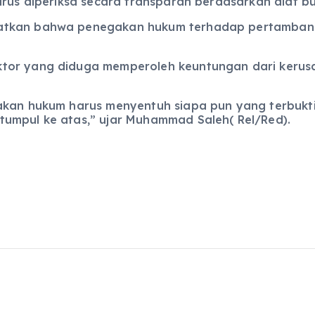
arus diperiksa secara transparan berdasarkan alat bu
atkan bahwa penegakan hukum terhadap pertambangan
tor yang diduga memperoleh keuntungan dari kerusa
akan hukum harus menyentuh siapa pun yang terbukti
umpul ke atas,” ujar Muhammad Saleh( Rel/Red).