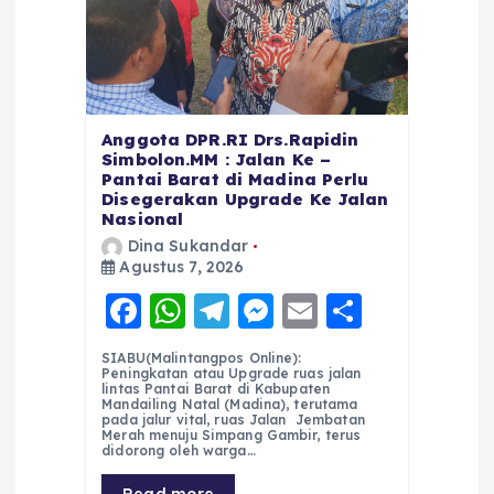
Anggota DPR.RI Drs.Rapidin
Simbolon.MM : Jalan Ke –
Pantai Barat di Madina Perlu
Disegerakan Upgrade Ke Jalan
Nasional
Dina Sukandar
Agustus 7, 2026
F
W
T
M
E
S
a
h
el
e
m
h
SIABU(Malintangpos Online):
c
a
e
ss
ai
a
Peningkatan atau Upgrade ruas jalan
lintas Pantai Barat di Kabupaten
e
ts
g
e
l
re
Mandailing Natal (Madina), terutama
pada jalur vital, ruas Jalan Jembatan
Merah menuju Simpang Gambir, terus
b
A
r
n
didorong oleh warga…
o
p
a
g