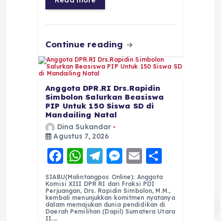
Read more
o
p
m
er
k
Continue reading
Anggota DPR.RI Drs.Rapidin
Simbolon Salurkan Beasiswa
PIP Untuk 150 Siswa SD di
Mandailing Natal
Dina Sukandar
Agustus 7, 2026
F
W
T
M
E
S
a
h
el
e
m
h
SIABU(Malintangpos Online): Anggota
c
a
e
ss
ai
a
Komisi XIII DPR RI dari Fraksi PDI
Perjuangan, Drs. Rapidin Simbolon, M.M.,
e
ts
g
e
l
re
kembali menunjukkan komitmen nyatanya
dalam memajukan dunia pendidikan di
Daerah Pemilihan (Dapil) Sumatera Utara
b
A
r
n
II.…