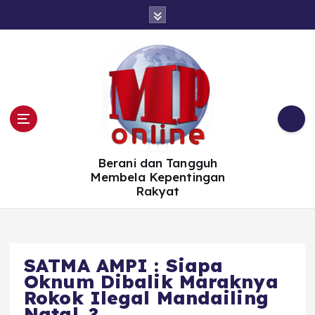
S
k
i
p
t
o
c
o
n
t
e
n
t
Berani dan Tangguh
Membela Kepentingan
Rakyat
SATMA AMPI : Siapa
Oknum Dibalik Maraknya
Rokok Ilegal Mandailing
Natal..?