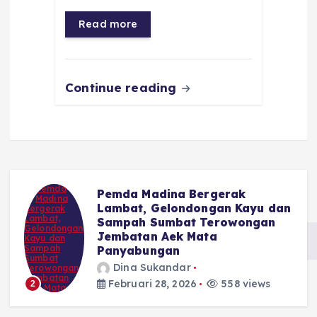
o
p
a
g
Read more
o
p
m
er
k
Continue reading
Pemda Madina Bergerak
u
Lambat, Gelondongan Kayu dan
Sampah Sumbat Terowongan
Jembatan Aek Mata
Panyabungan
Dina Sukandar
Februari 28, 2026
558 views
2