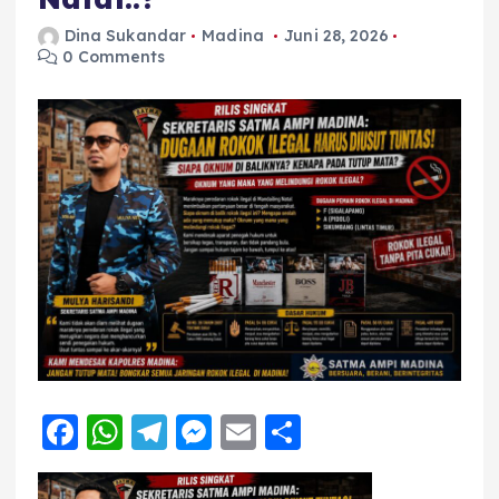
Dina Sukandar
Madina
Juni 28, 2026
0 Comments
F
W
T
M
E
S
a
h
el
e
m
h