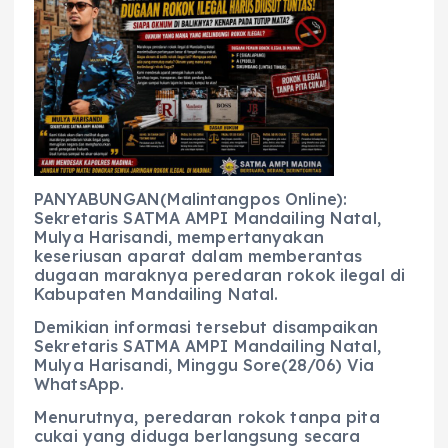
c
a
e
ss
ai
a
e
ts
g
e
l
re
b
A
r
n
o
p
a
g
o
p
m
er
k
PANYABUNGAN(Malintangpos Online):
Sekretaris SATMA AMPI Mandailing Natal,
Mulya Harisandi, mempertanyakan
keseriusan aparat dalam memberantas
dugaan maraknya peredaran rokok ilegal di
Kabupaten Mandailing Natal.
Demikian informasi tersebut disampaikan
Sekretaris SATMA AMPI Mandailing Natal,
Mulya Harisandi, Minggu Sore(28/06) Via
WhatsApp.
Menurutnya, peredaran rokok tanpa pita
cukai yang diduga berlangsung secara