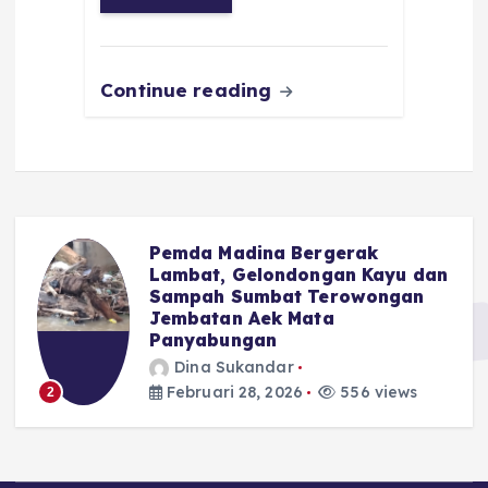
o
p
m
er
k
Continue reading
Pemda Madina Bergerak
u
Lambat, Gelondongan Kayu dan
Sampah Sumbat Terowongan
Jembatan Aek Mata
Panyabungan
Dina Sukandar
Februari 28, 2026
556 views
2