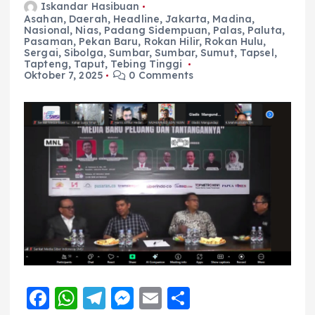
Iskandar Hasibuan
Asahan
,
Daerah
,
Headline
,
Jakarta
,
Madina
,
Nasional
,
Nias
,
Padang Sidempuan
,
Palas
,
Paluta
,
Pasaman
,
Pekan Baru
,
Rokan Hilir
,
Rokan Hulu
,
Sergai
,
Sibolga
,
Sumbar
,
Sumbar
,
Sumut
,
Tapsel
,
Tapteng
,
Taput
,
Tebing Tinggi
Oktober 7, 2025
0 Comments
F
W
T
M
E
S