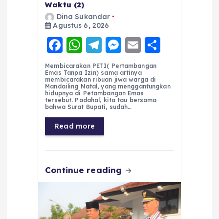
Waktu (2)
Dina Sukandar
Agustus 6, 2026
F
W
T
M
E
S
a
h
el
e
m
h
Membicarakan PETI( Pertambangan
c
a
e
ss
ai
a
Emas Tanpa Izin) sama artinya
membicarakan ribuan jiwa warga di
e
ts
g
e
l
re
Mandailing Natal, yang menggantungkan
hidupnya di Petambangan Emas
tersebut. Padahal, kita tau bersama
b
A
r
n
bahwa Surat Bupati, sudah…
o
p
a
g
Read more
o
p
m
er
k
Continue reading