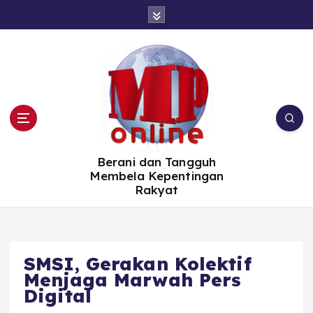
S
k
i
p
t
o
c
o
n
t
e
n
t
Berani dan Tangguh
Membela Kepentingan
Rakyat
SMSI, Gerakan Kolektif
Menjaga Marwah Pers
Digital