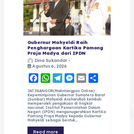
Gubernur Mahyeldi Raih
Penghargaan Kartika Pamong
Praja Madya dari IPDN
Dina Sukandar
Agustus 6, 2026
F
W
T
M
E
S
a
h
el
e
m
h
JATINANGOR(Malintangpos Online):
c
a
e
ss
ai
a
Kepemimpinan Gubernur Sumatera Barat
(Sumbar) Mahyeldi Ansharullah kembali
e
ts
g
e
l
re
memperoleh pengakuan di tingkat
nasional. Institut Pemerintahan Dalam
Negeri (IPDN) menganugerahkan Kartika
b
A
r
n
Pamong Praja Madya kepada Gubernur
Mahyeldi sebagai bentuk…
o
p
a
g
Read more