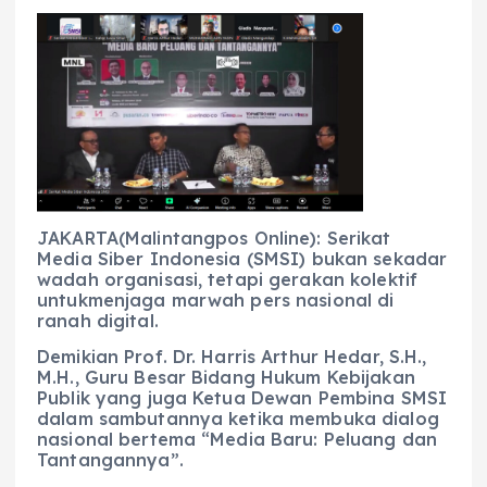
a
h
el
e
m
h
c
a
e
ss
ai
a
e
ts
g
e
l
re
b
A
r
n
o
p
a
g
o
p
m
er
k
JAKARTA(Malintangpos Online): Serikat
Media Siber Indonesia (SMSI) bukan sekadar
wadah organisasi, tetapi gerakan kolektif
untukmenjaga marwah pers nasional di
ranah digital.
Demikian Prof. Dr. Harris Arthur Hedar, S.H.,
M.H., Guru Besar Bidang Hukum Kebijakan
Publik yang juga Ketua Dewan Pembina SMSI
dalam sambutannya ketika membuka dialog
nasional bertema “Media Baru: Peluang dan
Tantangannya”.