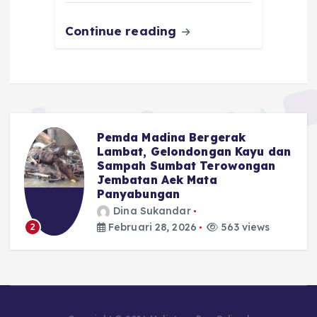
k
Continue reading
Pemda Madina Bergerak
u
Lambat, Gelondongan Kayu dan
Sampah Sumbat Terowongan
Jembatan Aek Mata
Panyabungan
Dina Sukandar
Februari 28, 2026
563 views
2