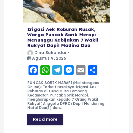
Irigasi Aek Roburan Rusak,
Warga Puncak Sorik Merapi
Menunggu Kebijakan 7 Wakil
Rakyat Dapil Madina Dua
Dina Sukandar
Agustus 9, 2026
F
W
T
M
E
S
a
h
el
e
m
h
PUNCAK SORIK MARAPI(Malintangpos
c
a
e
ss
ai
a
Online): Terkait rusaknya Irigasi Aek
Roburan di Desa Huta Lombang
e
ts
g
e
l
re
Kecamatan Puncak Sorik Marapi,
mengharapkan kepada 7 Orang Wakil
Rakyat( Anggota DPRD) Dapil Mandailing
b
A
r
n
Natal Dua(2) dari…
o
p
a
g
Read more
o
p
m
er