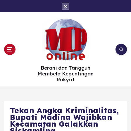
S
k
i
p
t
o
c
o
n
t
e
n
t
Berani dan Tangguh
Membela Kepentingan
Rakyat
Tekan Angka Kriminalitas,
Bupati Madina Wajibkan
Kecamatan Galakkan
Siskamling