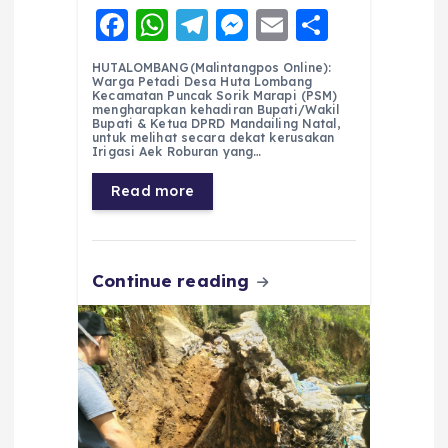
F
W
T
M
E
S
a
h
el
e
m
h
HUTALOMBANG(Malintangpos Online):
c
a
e
ss
ai
a
Warga Petadi Desa Huta Lombang
Kecamatan Puncak Sorik Marapi (PSM)
e
ts
g
e
l
re
mengharapkan kehadiran Bupati/Wakil
Bupati & Ketua DPRD Mandailing Natal,
untuk melihat secara dekat kerusakan
b
A
r
n
Irigasi Aek Roburan yang…
o
p
a
g
Read more
o
p
m
er
k
Continue reading