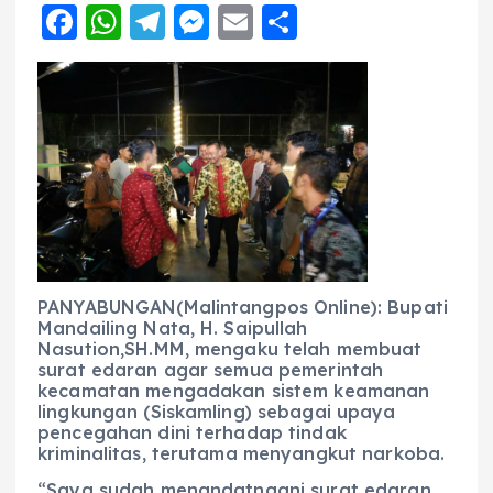
F
W
T
M
E
S
a
h
el
e
m
h
c
a
e
ss
ai
a
e
ts
g
e
l
re
b
A
r
n
o
p
a
g
o
p
m
er
k
PANYABUNGAN(Malintangpos Online): Bupati
Mandailing Nata, H. Saipullah
Nasution,SH.MM, mengaku telah membuat
surat edaran agar semua pemerintah
kecamatan mengadakan sistem keamanan
lingkungan (Siskamling) sebagai upaya
pencegahan dini terhadap tindak
kriminalitas, terutama menyangkut narkoba.
“Saya sudah menandatngani surat edaran