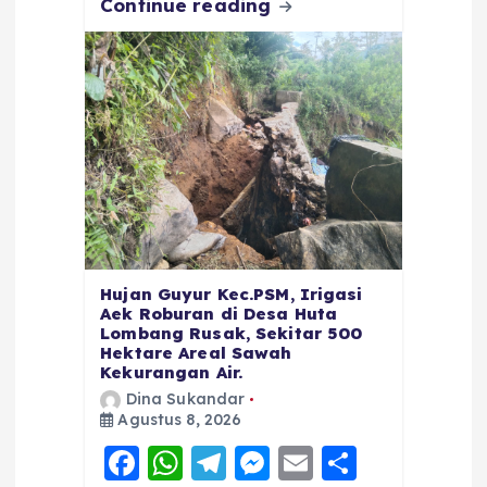
Continue reading
Hujan Guyur Kec.PSM, Irigasi
Aek Roburan di Desa Huta
Lombang Rusak, Sekitar 500
Hektare Areal Sawah
Kekurangan Air.
Dina Sukandar
Agustus 8, 2026
F
W
T
M
E
S