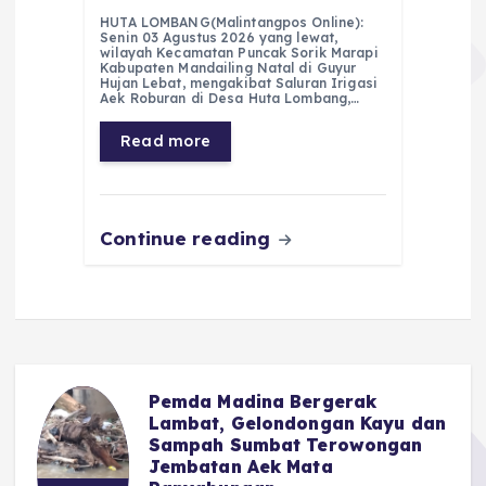
a
h
el
e
m
h
HUTA LOMBANG(Malintangpos Online):
c
a
e
ss
ai
a
Senin 03 Agustus 2026 yang lewat,
wilayah Kecamatan Puncak Sorik Marapi
e
ts
g
e
l
re
Kabupaten Mandailing Natal di Guyur
Hujan Lebat, mengakibat Saluran Irigasi
Aek Roburan di Desa Huta Lombang,…
b
A
r
n
o
p
a
g
Read more
o
p
m
er
k
Continue reading
Pemda Madina Bergerak
u
Lambat, Gelondongan Kayu dan
Sampah Sumbat Terowongan
Jembatan Aek Mata