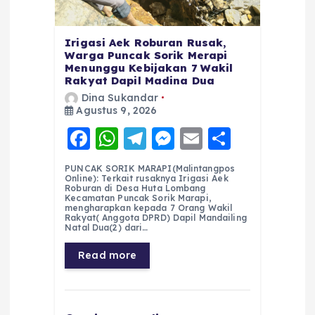
Irigasi Aek Roburan Rusak,
Warga Puncak Sorik Merapi
Menunggu Kebijakan 7 Wakil
Rakyat Dapil Madina Dua
Dina Sukandar
Agustus 9, 2026
F
W
T
M
E
S
a
h
el
e
m
h
PUNCAK SORIK MARAPI(Malintangpos
c
a
e
ss
ai
a
Online): Terkait rusaknya Irigasi Aek
Roburan di Desa Huta Lombang
e
ts
g
e
l
re
Kecamatan Puncak Sorik Marapi,
mengharapkan kepada 7 Orang Wakil
Rakyat( Anggota DPRD) Dapil Mandailing
b
A
r
n
Natal Dua(2) dari…
o
p
a
g
Read more
o
p
m
er
k