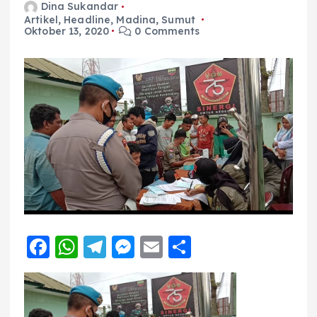
Dina Sukandar
Artikel
,
Headline
,
Madina
,
Sumut
Oktober 13, 2020
0 Comments
F
W
T
M
E
S
a
h
el
e
m
h
c
a
e
ss
ai
a
e
ts
g
e
l
re