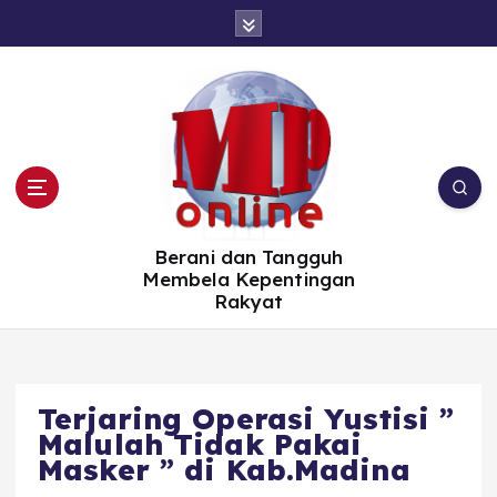
S
k
i
p
t
o
c
o
n
t
e
n
t
Berani dan Tangguh
Membela Kepentingan
Rakyat
Terjaring Operasi Yustisi ”
Malulah Tidak Pakai
Masker ” di Kab.Madina