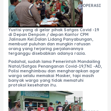
b
A
r
n
OPERASI
o
p
a
g
o
p
m
er
k
Yustisi yang di gelar pihak Satgas Covid -19
di Depan Denpom / depan Kantor CPM
Jalinsum Kel.Dalan Lidang Panyabungan,
membuat puluhan dan mungkin ratusan
orang yang terjaring perjalanannya
terganggu disebabkan adanya razia.
Padahal, sudah lama Pemerintah Mandailing
Natal/Satgas Penanganan Covid-19,TNI -AD,
Polisi menghimbau dan mengharapkan agar
warga selalu memakai Masker, tapi masih
banyak warga yang tidak mematuhi
protokol kesehatan itu.