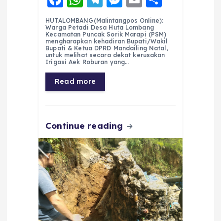
a
h
el
e
m
h
HUTALOMBANG(Malintangpos Online):
c
a
e
ss
ai
a
Warga Petadi Desa Huta Lombang
Kecamatan Puncak Sorik Marapi (PSM)
e
ts
g
e
l
re
mengharapkan kehadiran Bupati/Wakil
Bupati & Ketua DPRD Mandailing Natal,
untuk melihat secara dekat kerusakan
b
A
r
n
Irigasi Aek Roburan yang…
o
p
a
g
Read more
o
p
m
er
k
Continue reading