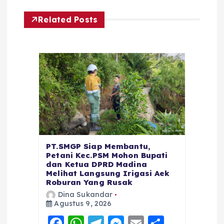
Related Posts
PT.SMGP Siap Membantu,
Petani Kec.PSM Mohon Bupati
dan Ketua DPRD Madina
Melihat Langsung Irigasi Aek
Roburan Yang Rusak
Dina Sukandar
Agustus 9, 2026
F
W
T
M
E
S