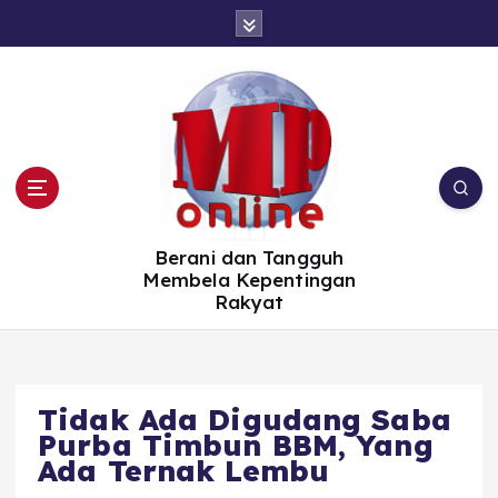
S
k
i
p
t
o
c
o
n
t
e
n
t
Berani dan Tangguh
Membela Kepentingan
Rakyat
Tidak Ada Digudang Saba
Purba Timbun BBM, Yang
Ada Ternak Lembu