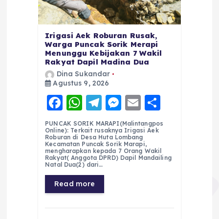
Irigasi Aek Roburan Rusak,
Warga Puncak Sorik Merapi
Menunggu Kebijakan 7 Wakil
Rakyat Dapil Madina Dua
Dina Sukandar
Agustus 9, 2026
F
W
T
M
E
S
a
h
el
e
m
h
PUNCAK SORIK MARAPI(Malintangpos
c
a
e
ss
ai
a
Online): Terkait rusaknya Irigasi Aek
Roburan di Desa Huta Lombang
e
ts
g
e
l
re
Kecamatan Puncak Sorik Marapi,
mengharapkan kepada 7 Orang Wakil
Rakyat( Anggota DPRD) Dapil Mandailing
b
A
r
n
Natal Dua(2) dari…
o
p
a
g
Read more
o
p
m
er
k