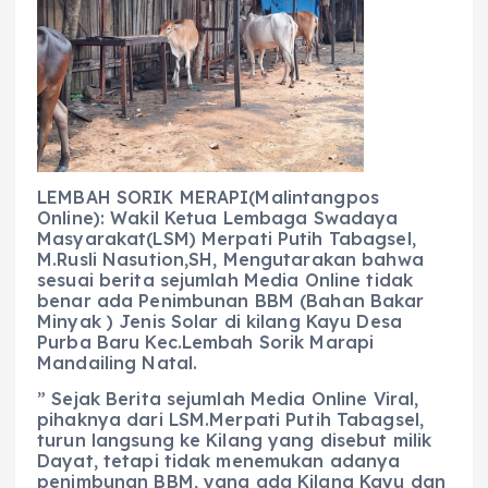
e
ts
g
e
l
re
b
A
r
n
o
p
a
g
o
p
m
er
k
LEMBAH SORIK MERAPI(Malintangpos
Online): Wakil Ketua Lembaga Swadaya
Masyarakat(LSM) Merpati Putih Tabagsel,
M.Rusli Nasution,SH, Mengutarakan bahwa
sesuai berita sejumlah Media Online tidak
benar ada Penimbunan BBM (Bahan Bakar
Minyak ) Jenis Solar di kilang Kayu Desa
Purba Baru Kec.Lembah Sorik Marapi
Mandailing Natal.
” Sejak Berita sejumlah Media Online Viral,
pihaknya dari LSM.Merpati Putih Tabagsel,
turun langsung ke Kilang yang disebut milik
Dayat, tetapi tidak menemukan adanya
penimbunan BBM, yang ada Kilang Kayu dan