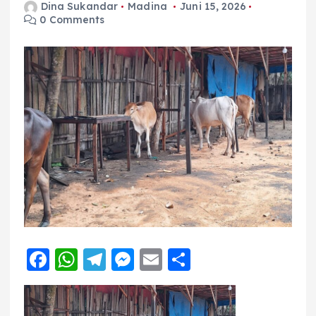
Dina Sukandar
Madina
Juni 15, 2026
0 Comments
F
W
T
M
E
S
a
h
el
e
m
h
c
a
e
ss
ai
a