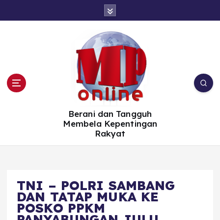
S
k
i
p
t
o
c
o
n
t
e
n
t
Berani dan Tangguh
Membela Kepentingan
Rakyat
TNI – POLRI SAMBANG
DAN TATAP MUKA KE
POSKO PPKM
PANYABUNGAN JULU