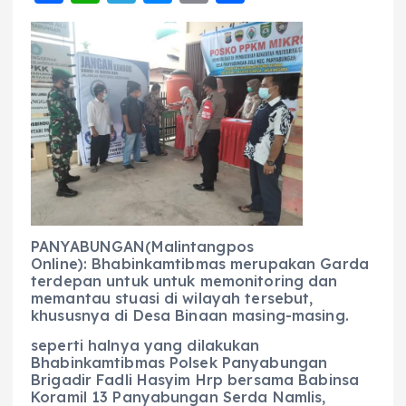
a
h
el
e
m
h
c
a
e
ss
ai
a
e
ts
g
e
l
re
b
A
r
n
o
p
a
g
o
p
m
er
k
PANYABUNGAN(Malintangpos
Online): Bhabinkamtibmas merupakan Garda
terdepan untuk untuk memonitoring dan
memantau stuasi di wilayah tersebut,
khususnya di Desa Binaan masing-masing.
seperti halnya yang dilakukan
Bhabinkamtibmas Polsek Panyabungan
Brigadir Fadli Hasyim Hrp bersama Babinsa
Koramil 13 Panyabungan Serda Namlis,