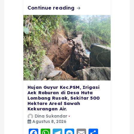
Continue reading
Hujan Guyur Kec.PSM, Irigasi
Aek Roburan di Desa Huta
Lombang Rusak, Sekitar 500
Hektare Areal Sawah
Kekurangan Air.
Dina Sukandar
Agustus 8, 2026
F
W
T
M
E
S