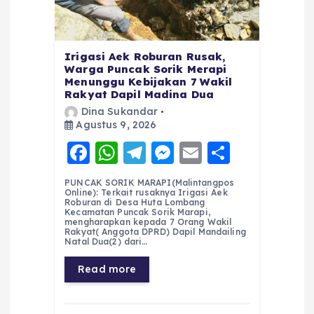
Irigasi Aek Roburan Rusak,
Warga Puncak Sorik Merapi
Menunggu Kebijakan 7 Wakil
Rakyat Dapil Madina Dua
Dina Sukandar
Agustus 9, 2026
F
W
T
M
E
S
a
h
el
e
m
h
PUNCAK SORIK MARAPI(Malintangpos
c
a
e
ss
ai
a
Online): Terkait rusaknya Irigasi Aek
Roburan di Desa Huta Lombang
e
ts
g
e
l
re
Kecamatan Puncak Sorik Marapi,
mengharapkan kepada 7 Orang Wakil
Rakyat( Anggota DPRD) Dapil Mandailing
b
A
r
n
Natal Dua(2) dari…
o
p
a
g
Read more
o
p
m
er
k