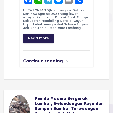
a
h
el
e
m
h
HUTA LOMBANG(Malintangpos Online):
c
a
e
ss
ai
a
Senin 03 Agustus 2026 yang lewat,
wilayah Kecamatan Puncak Sorik Marapi
e
ts
g
e
l
re
Kabupaten Mandailing Natal di Guyur
Hujan Lebat, mengakibat Saluran Irigasi
Aek Roburan di Desa Huta Lombang,…
b
A
r
n
o
p
a
g
Read more
o
p
m
er
k
Continue reading
Pemda Madina Bergerak
u
Lambat, Gelondongan Kayu dan
Sampah Sumbat Terowongan