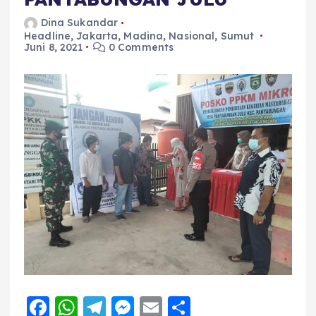
Dina Sukandar
Headline
,
Jakarta
,
Madina
,
Nasional
,
Sumut
Juni 8, 2021
0 Comments
F
W
T
M
E
S