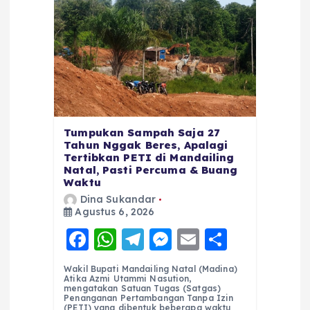
Tumpukan Sampah Saja 27
Tahun Nggak Beres, Apalagi
Tertibkan PETI di Mandailing
Natal, Pasti Percuma & Buang
Waktu
Dina Sukandar
Agustus 6, 2026
F
W
T
M
E
S
a
h
el
e
m
h
Wakil Bupati Mandailing Natal (Madina)
c
a
e
ss
ai
a
Atika Azmi Utammi Nasution,
mengatakan Satuan Tugas (Satgas)
e
ts
g
e
l
re
Penanganan Pertambangan Tanpa Izin
(PETI) yang dibentuk beberapa waktu