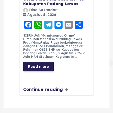
Kabupaten Padang Lawas
Dina Sukandar
Agustus 5, 2026
F
W
T
M
E
S
a
h
el
e
m
h
SIBUHUAN(Malintangpos Online):
c
a
e
ss
ai
a
Himpunan Mahasiswa Padang Lawas
Riau (HimaPalas Riau) berkolaborasi
e
ts
g
e
l
re
dengan Dinas Pendidikan, menggelar
Pelatihan OSIS SMP se-Kabupaten
Padang Lawas, Rabu, 5 Agustus 2026 di
b
A
r
n
Aula MAN Sibuhuan. Kegiatan ini…
o
p
a
g
Read more
o
p
m
er
k
Continue reading