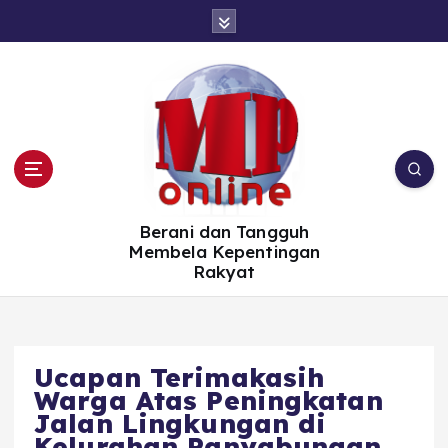
S
k
i
p
t
o
c
o
n
t
e
n
t
Berani dan Tangguh
Membela Kepentingan
Rakyat
Ucapan Terimakasih
Warga Atas Peningkatan
Jalan Lingkungan di
Kelurahan Panyabungan