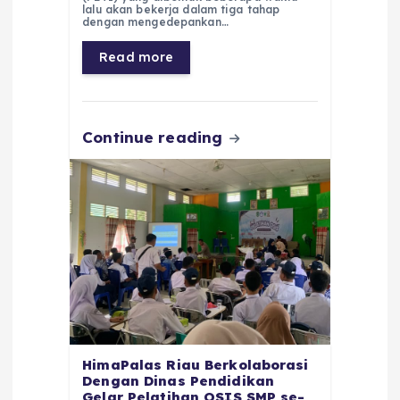
lalu akan bekerja dalam tiga tahap
b
A
r
n
dengan mengedepankan…
o
p
a
g
Read more
o
p
m
er
k
Continue reading
HimaPalas Riau Berkolaborasi
Dengan Dinas Pendidikan
Gelar Pelatihan OSIS SMP se-