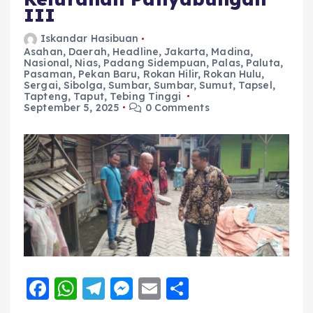
III
Iskandar Hasibuan
Asahan
,
Daerah
,
Headline
,
Jakarta
,
Madina
,
Nasional
,
Nias
,
Padang Sidempuan
,
Palas
,
Paluta
,
Pasaman
,
Pekan Baru
,
Rokan Hilir
,
Rokan Hulu
,
Sergai
,
Sibolga
,
Sumbar
,
Sumbar
,
Sumut
,
Tapsel
,
Tapteng
,
Taput
,
Tebing Tinggi
September 5, 2025
0 Comments
F
W
T
M
E
S
a
h
el
e
m
h