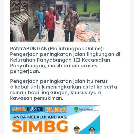
c
a
e
ss
ai
a
e
ts
g
e
l
re
b
A
r
n
o
p
a
g
o
p
m
er
PANYABUNGAN(Malintangpos Online):
k
Pengerjaan peningkatan jalan lingkungan di
Kelurahan Panyabungan III Kecamatan
Panyabungan, masih dalam proses
pengerjaan.
Pengerjaan peningkatan jalan itu terus
dikebut untuk meningkatkan estetika serta
ramah bagi lingkungan, khususnya di
kawasan pemukiman.