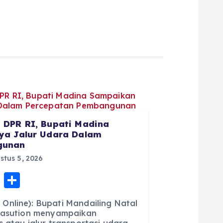
 DPR RI, Bupati Madina
ya Jalur Udara Dalam
gunan
tus 5, 2026
E
S
m
h
Online): Bupati Mandailing Natal
ai
a
 Nasution menyampaikan