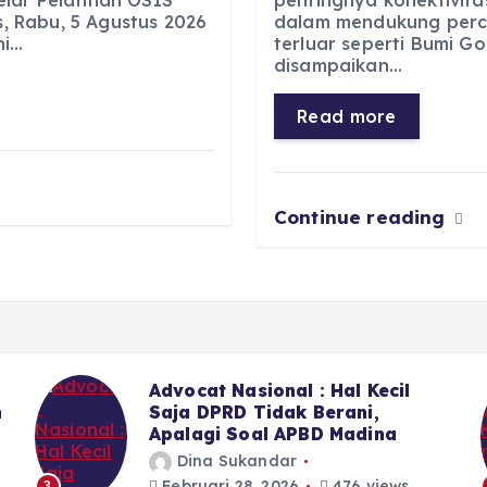
lar Pelatihan OSIS
pentingnya konektivita
e
ts
g
e
 Rabu, 5 Agustus 2026
dalam mendukung perc
b
A
r
n
ni…
terluar seperti Bumi Go
disampaikan…
o
p
a
g
o
p
m
er
Read more
k
Continue reading
Sekitar LPJU Kotanopan, 6 Dari
7 Anggota DPRD Madina II
Memilih Bungkam
Dina Sukandar
Februari 28, 2026
393 views
4