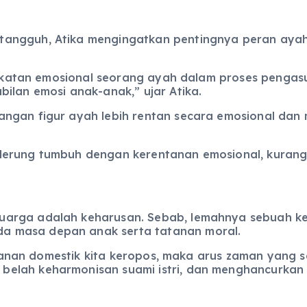
angguh, Atika mengingatkan pentingnya peran ayah
kedekatan emosional seorang ayah dalam proses penga
ilan emosi anak-anak,” ujar Atika.
ngan figur ayah lebih rentan secara emosional dan m
erung tumbuh dengan kerentanan emosional, kurang p
uarga adalah keharusan. Sebab, lemahnya sebuah k
a masa depan anak serta tatanan moral.
etahanan domestik kita keropos, maka arus zaman yang
elah keharmonisan suami istri, dan menghancurkan 