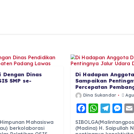
i Dengan Dinas
Di Hadapan Anggota
SIS SMP se-
Sampaikan Pentingn
Percepatan Pemban
6
Dina Sukandar
Agus
F
W
T
M
a
h
el
e
: Himpunan Mahasiswa
SIBOLGA(Malintangpos 
c
a
e
ss
au) berkolaborasi
(Madina) H. Saipullah