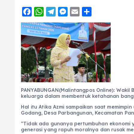
F
W
T
M
E
S
a
h
el
e
m
h
c
a
e
ss
ai
a
e
ts
g
e
l
re
b
A
r
n
o
p
a
g
o
p
m
er
k
PANYABUNGAN(Malintangpos Online): Wakil B
keluarga dalam membentuk ketahanan bangsa
Hal itu Atika Azmi sampaikan saat memimpin 
Godang, Desa Parbangunan, Kecamatan Pany
“Tidak ada gunanya pertumbuhan ekonomi yan
generasi yang rapuh moralnya dan rusak men