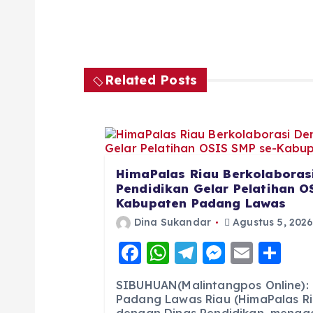
Related Posts
HimaPalas Riau Berkolaboras
Pendidikan Gelar Pelatihan O
Kabupaten Padang Lawas
Dina Sukandar
Agustus 5, 202
F
W
T
M
E
S
a
h
el
e
m
h
SIBUHUAN(Malintangpos Online)
c
a
e
ss
ai
a
Padang Lawas Riau (HimaPalas Ri