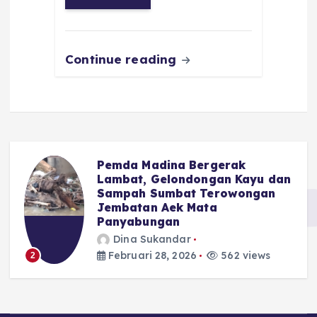
o
p
a
g
o
p
m
er
k
Continue reading
Pemda Madina Bergerak
u
Lambat, Gelondongan Kayu dan
Sampah Sumbat Terowongan
Jembatan Aek Mata
Panyabungan
Dina Sukandar
Februari 28, 2026
562 views
2