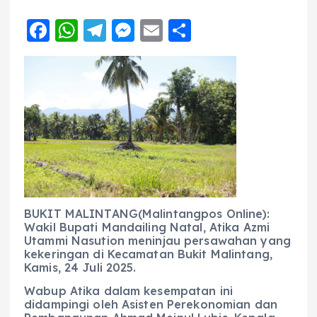
F
W
T
M
E
S
a
h
el
e
m
h
c
a
e
ss
ai
a
e
ts
g
e
l
re
b
A
r
n
o
p
a
g
o
p
m
er
k
BUKIT MALINTANG(Malintangpos Online):
Wakil Bupati Mandailing Natal, Atika Azmi
Utammi Nasution meninjau persawahan yang
kekeringan di Kecamatan Bukit Malintang,
Kamis, 24 Juli 2025.
Wabup Atika dalam kesempatan ini
didampingi oleh Asisten Perekonomian dan