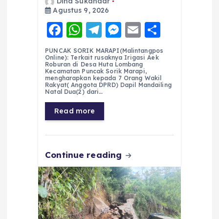
Dina Sukandar
Agustus 9, 2026
F
W
T
M
E
S
a
h
el
e
m
h
PUNCAK SORIK MARAPI(Malintangpos
c
a
e
ss
ai
a
Online): Terkait rusaknya Irigasi Aek
Roburan di Desa Huta Lombang
e
ts
g
e
l
re
Kecamatan Puncak Sorik Marapi,
mengharapkan kepada 7 Orang Wakil
Rakyat( Anggota DPRD) Dapil Mandailing
b
A
r
n
Natal Dua(2) dari…
o
p
a
g
Read more
o
p
m
er
k
Continue reading