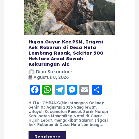
Hujan Guyur Kec.PSM, Irigasi
Aek Roburan di Desa Huta
Lombang Rusak, Sekitar 500
Hektare Areal Sawah
Kekurangan Air.
Dina Sukandar
Agustus 8, 2026
F
W
T
M
E
S
a
h
el
e
m
h
HUTA LOMBANG(Malintangpos Online):
c
a
e
ss
ai
a
Senin 03 Agustus 2026 yang lewat,
wilayah Kecamatan Puncak Sorik Marapi
e
ts
g
e
l
re
Kabupaten Mandailing Natal di Guyur
Hujan Lebat, mengakibat Saluran Irigasi
Aek Roburan di Desa Huta Lombang,…
b
A
r
n
Read more