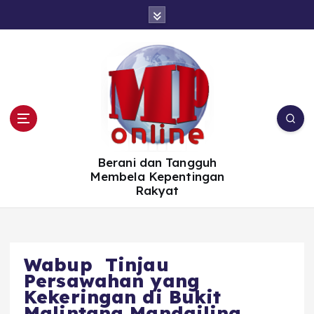
S
k
i
p
t
o
c
o
n
t
e
n
t
Berani dan Tangguh
Membela Kepentingan
Rakyat
Wabup Tinjau
Persawahan yang
Kekeringan di Bukit
Malintang Mandailing