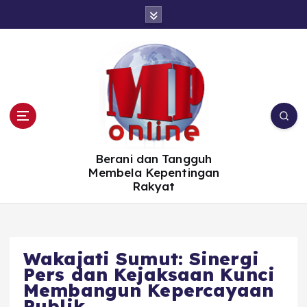
S
k
i
p
t
o
c
o
n
t
e
n
t
Berani dan Tangguh
Membela Kepentingan
Rakyat
Wakajati Sumut: Sinergi
Pers dan Kejaksaan Kunci
Membangun Kepercayaan
Publik