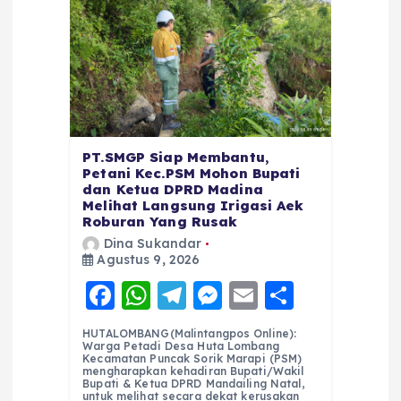
PT.SMGP Siap Membantu,
Petani Kec.PSM Mohon Bupati
dan Ketua DPRD Madina
Melihat Langsung Irigasi Aek
Roburan Yang Rusak
Dina Sukandar
Agustus 9, 2026
F
W
T
M
E
S
a
h
el
e
m
h
HUTALOMBANG(Malintangpos Online):
c
a
e
ss
ai
a
Warga Petadi Desa Huta Lombang
Kecamatan Puncak Sorik Marapi (PSM)
e
ts
g
e
l
re
mengharapkan kehadiran Bupati/Wakil
Bupati & Ketua DPRD Mandailing Natal,
untuk melihat secara dekat kerusakan