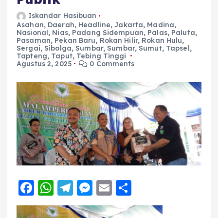
Iskandar Hasibuan
Asahan
,
Daerah
,
Headline
,
Jakarta
,
Madina
,
Nasional
,
Nias
,
Padang Sidempuan
,
Palas
,
Paluta
,
Pasaman
,
Pekan Baru
,
Rokan Hilir
,
Rokan Hulu
,
Sergai
,
Sibolga
,
Sumbar
,
Sumbar
,
Sumut
,
Tapsel
,
Tapteng
,
Taput
,
Tebing Tinggi
Agustus 2, 2025
0 Comments
F
W
T
M
E
S
a
h
el
e
m
h