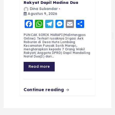
Rakyat Dapil Madina Dua
Dina Sukandar
Agustus 9, 2026
F
W
T
M
E
S
a
h
el
e
m
h
PUNCAK SORIK MARAPI(Malintangpos
c
a
e
ss
ai
a
Online): Terkait rusaknya Irigasi Aek
Roburan di Desa Huta Lombang
e
ts
g
e
l
re
Kecamatan Puncak Sorik Marapi,
mengharapkan kepada 7 Orang Wakil
Rakyat( Anggota DPRD) Dapil Mandailing
b
A
r
n
Natal Dua(2) dari…
o
p
a
g
Read more
o
p
m
er
k
Continue reading