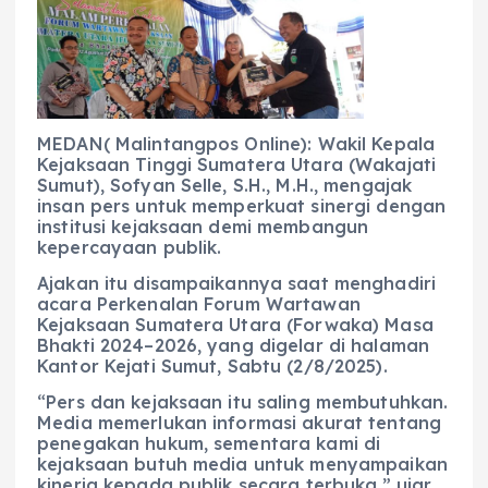
c
a
e
ss
ai
a
e
ts
g
e
l
re
b
A
r
n
o
p
a
g
o
p
m
er
MEDAN( Malintangpos Online): Wakil Kepala
Kejaksaan Tinggi Sumatera Utara (Wakajati
k
Sumut), Sofyan Selle, S.H., M.H., mengajak
insan pers untuk memperkuat sinergi dengan
institusi kejaksaan demi membangun
kepercayaan publik.
Ajakan itu disampaikannya saat menghadiri
acara Perkenalan Forum Wartawan
Kejaksaan Sumatera Utara (Forwaka) Masa
Bhakti 2024–2026, yang digelar di halaman
Kantor Kejati Sumut, Sabtu (2/8/2025).
“Pers dan kejaksaan itu saling membutuhkan.
Media memerlukan informasi akurat tentang
penegakan hukum, sementara kami di
kejaksaan butuh media untuk menyampaikan
kinerja kepada publik secara terbuka,” ujar