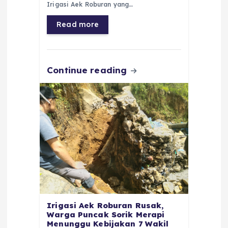
b
A
r
n
Irigasi Aek Roburan yang…
o
p
a
g
Read more
o
p
m
er
k
Continue reading
Irigasi Aek Roburan Rusak,
Warga Puncak Sorik Merapi
Menunggu Kebijakan 7 Wakil