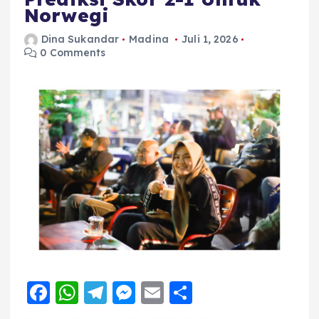
Norwegi
Dina Sukandar
Madina
Juli 1, 2026
0 Comments
F
W
T
M
E
S
a
h
el
e
m
h