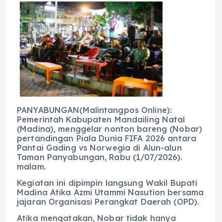
c
a
e
ss
ai
a
e
ts
g
e
l
re
b
A
r
n
o
p
a
g
o
p
m
er
k
PANYABUNGAN(Malintangpos Online):
Pemerintah Kabupaten Mandailing Natal
(Madina), menggelar nonton bareng (Nobar)
pertandingan Piala Dunia FIFA 2026 antara
Pantai Gading vs Norwegia di Alun-alun
Taman Panyabungan, Rabu (1/07/2026).
malam.
Kegiatan ini dipimpin langsung Wakil Bupati
Madina Atika Azmi Utammi Nasution bersama
jajaran Organisasi Perangkat Daerah (OPD).
Atika mengatakan, Nobar tidak hanya