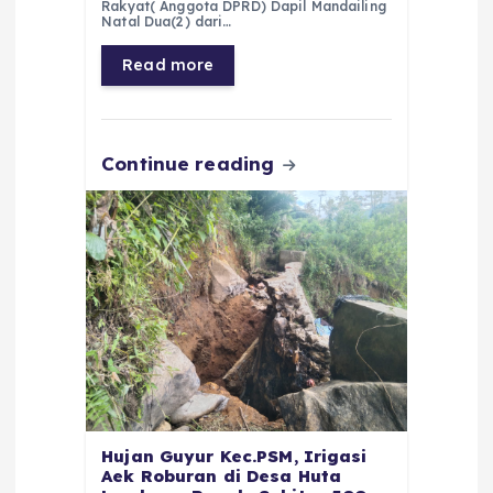
Rakyat( Anggota DPRD) Dapil Mandailing
b
A
r
n
Natal Dua(2) dari…
o
p
a
g
Read more
o
p
m
er
k
Continue reading
Hujan Guyur Kec.PSM, Irigasi
Aek Roburan di Desa Huta