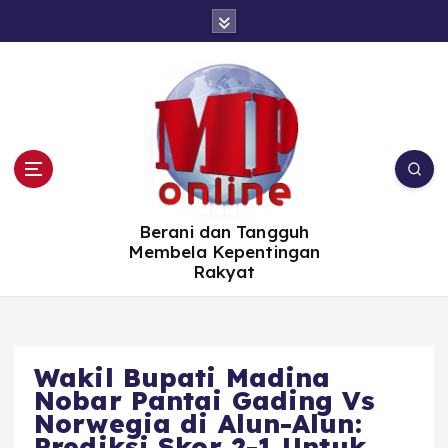
S
k
i
p
t
o
c
o
n
t
e
n
t
Berani dan Tangguh
Membela Kepentingan
Rakyat
Wakil Bupati Madina
Nobar Pantai Gading Vs
Norwegia di Alun-Alun:
Prediksi Skor 2-1 Untuk