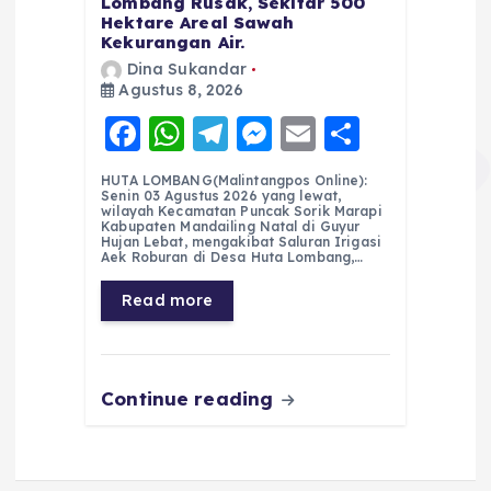
Lombang Rusak, Sekitar 500
Hektare Areal Sawah
Kekurangan Air.
Dina Sukandar
Agustus 8, 2026
F
W
T
M
E
S
a
h
el
e
m
h
HUTA LOMBANG(Malintangpos Online):
c
a
e
ss
ai
a
Senin 03 Agustus 2026 yang lewat,
wilayah Kecamatan Puncak Sorik Marapi
e
ts
g
e
l
re
Kabupaten Mandailing Natal di Guyur
Hujan Lebat, mengakibat Saluran Irigasi
Aek Roburan di Desa Huta Lombang,…
b
A
r
n
o
p
a
g
Read more
o
p
m
er
k
Continue reading