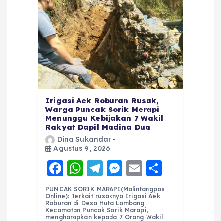
Irigasi Aek Roburan Rusak,
Warga Puncak Sorik Merapi
Menunggu Kebijakan 7 Wakil
Rakyat Dapil Madina Dua
Dina Sukandar
Agustus 9, 2026
F
W
T
M
E
S
a
h
el
e
m
h
PUNCAK SORIK MARAPI(Malintangpos
c
a
e
ss
ai
a
Online): Terkait rusaknya Irigasi Aek
Roburan di Desa Huta Lombang
e
ts
g
e
l
re
Kecamatan Puncak Sorik Marapi,
mengharapkan kepada 7 Orang Wakil