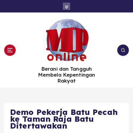
S
k
i
p
t
o
c
o
n
t
e
n
t
Berani dan Tangguh
Membela Kepentingan
Rakyat
Demo Pekerja Batu Pecah
ke Taman Raja Batu
Ditertawakan