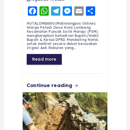
F
W
T
M
E
S
a
h
el
e
m
h
HUTALOMBANG(Malintangpos Online):
c
a
e
ss
ai
a
Warga Petadi Desa Huta Lombang
Kecamatan Puncak Sorik Marapi (PSM)
e
ts
g
e
l
re
mengharapkan kehadiran Bupati/Wakil
Bupati & Ketua DPRD Mandailing Natal,
untuk melihat secara dekat kerusakan
b
A
r
n
Irigasi Aek Roburan yang…
o
p
a
g
Read more
o
p
m
er
k
Continue reading