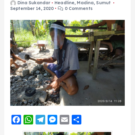
Dina Sukandar
Headline
,
Madina
,
Sumut
September 14, 2020
0 Comments
F
W
T
M
E
S
a
h
el
e
m
h