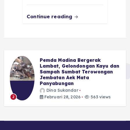
k
Continue reading
Pemda Madina Bergerak
u
Lambat, Gelondongan Kayu dan
Sampah Sumbat Terowongan
Jembatan Aek Mata
Panyabungan
Dina Sukandar
Februari 28, 2026
563 views
2