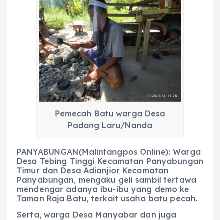
c
a
e
ss
ai
a
e
ts
g
e
l
re
b
A
r
n
o
p
a
g
o
p
m
er
k
Pemecah Batu warga Desa
Padang Laru/Nanda
PANYABUNGAN(Malintangpos Online): Warga
Desa Tebing Tinggi Kecamatan Panyabungan
Timur dan Desa Adianjior Kecamatan
Panyabungan, mengaku geli sambil tertawa
mendengar adanya ibu-ibu yang demo ke
Taman Raja Batu, terkait usaha batu pecah.
Serta, warga Desa Manyabar dan juga