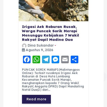
Irigasi Aek Roburan Rusak,
Warga Puncak Sorik Merapi
Menunggu Kebijakan 7 Wakil
Rakyat Dapil Madina Dua
Dina Sukandar
Agustus 9, 2026
F
W
T
M
E
S
a
h
el
e
m
h
PUNCAK SORIK MARAPI(Malintangpos
c
a
e
ss
ai
a
Online): Terkait rusaknya Irigasi Aek
Roburan di Desa Huta Lombang
e
ts
g
e
l
re
Kecamatan Puncak Sorik Marapi,
mengharapkan kepada 7 Orang Wakil
Rakyat( Anggota DPRD) Dapil Mandailing
b
A
r
n
Natal Dua(2) dari…
o
p
a
g
Read more
o
p
m
er