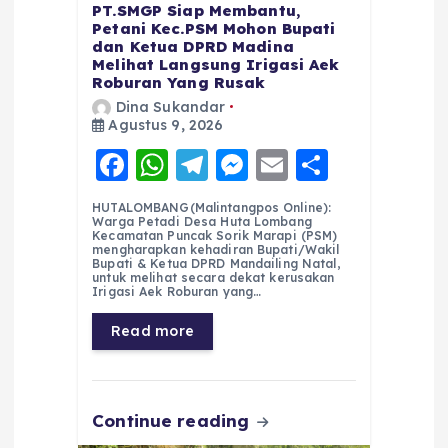
PT.SMGP Siap Membantu,
Petani Kec.PSM Mohon Bupati
dan Ketua DPRD Madina
Melihat Langsung Irigasi Aek
Roburan Yang Rusak
Dina Sukandar
Agustus 9, 2026
F
W
T
M
E
S
a
h
el
e
m
h
HUTALOMBANG(Malintangpos Online):
c
a
e
ss
ai
a
Warga Petadi Desa Huta Lombang
Kecamatan Puncak Sorik Marapi (PSM)
e
ts
g
e
l
re
mengharapkan kehadiran Bupati/Wakil
Bupati & Ketua DPRD Mandailing Natal,
untuk melihat secara dekat kerusakan
b
A
r
n
Irigasi Aek Roburan yang…
o
p
a
g
Read more
o
p
m
er
k
Continue reading