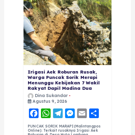
Irigasi Aek Roburan Rusak,
Warga Puncak Sorik Merapi
Menunggu Kebijakan 7 Wakil
Rakyat Dapil Madina Dua
Dina Sukandar
Agustus 9, 2026
F
W
T
M
E
S
a
h
el
e
m
h
PUNCAK SORIK MARAPI(Malintangpos
c
a
e
ss
ai
a
Online): Terkait rusaknya Irigasi Aek
Roburan di Desa Huta Lombang