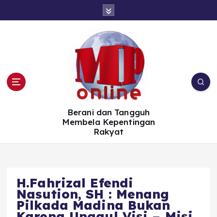
S
k
i
p
t
o
c
o
n
t
e
n
t
Berani dan Tangguh
Membela Kepentingan
Rakyat
H.Fahrizal Efendi
Nasution, SH : Menang
Pilkada Madina Bukan
Karena Unggul Visi – Misi