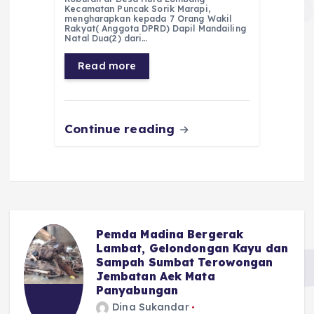
e
ts
g
e
l
re
Kecamatan Puncak Sorik Marapi,
mengharapkan kepada 7 Orang Wakil
Rakyat( Anggota DPRD) Dapil Mandailing
b
A
r
n
Natal Dua(2) dari…
o
p
a
g
Read more
o
p
m
er
k
Continue reading
Pemda Madina Bergerak
u
Lambat, Gelondongan Kayu dan
Sampah Sumbat Terowongan
Jembatan Aek Mata
Panyabungan
Dina Sukandar