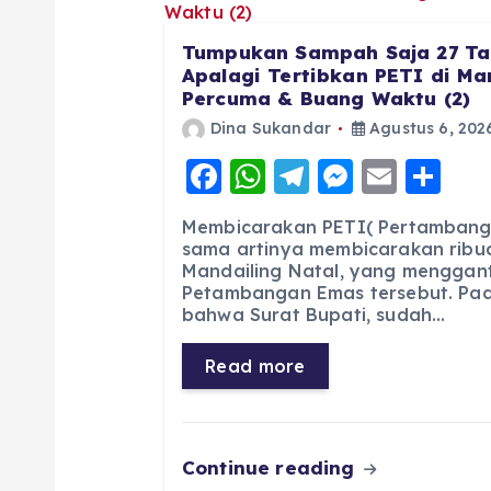
Tumpukan Sampah Saja 27 Ta
Apalagi Tertibkan PETI di Man
Percuma & Buang Waktu (2)
Dina Sukandar
Agustus 6, 202
F
W
T
M
E
S
a
h
el
e
m
h
Membicarakan PETI( Pertambang
c
a
e
ss
ai
a
sama artinya membicarakan ribua
Mandailing Natal, yang menggan
e
ts
g
e
l
re
Petambangan Emas tersebut. Pad
b
A
r
n
bahwa Surat Bupati, sudah…
o
p
a
g
Read more
o
p
m
er
k
Continue reading