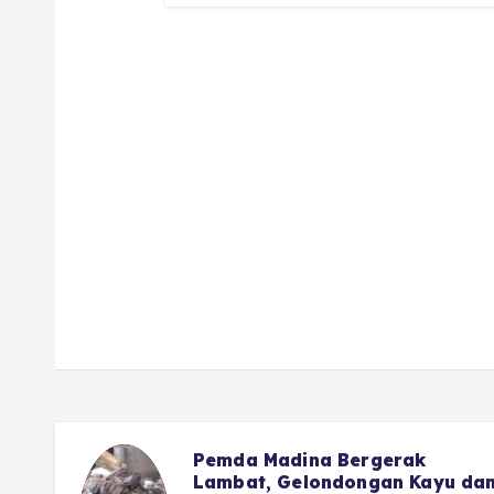
Advocat Nasional : Hal Kecil
u dan
Saja DPRD Tidak Berani,