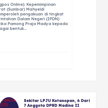
m
h
pos Online): Kepemimpinan
ai
a
at (Sumbar) Mahyeldi
emperoleh pengakuan di tingkat
l
re
erintahan Dalam Negeri (IPDN)
ika Pamong Praja Madya kepada
agai bentuk…
Wako Fadly Amran Siapkan
Reward Umrah bagi Pelajar