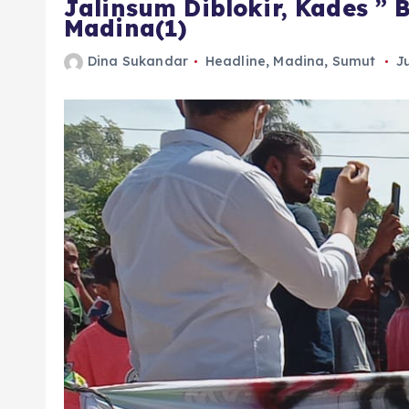
Jalinsum Diblokir, Kades ”
Madina(1)
Dina Sukandar
Headline
,
Madina
,
Sumut
J