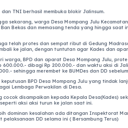
 dan TNI berhasil membuka blokir Jalinsum.
 hingga sekarang, warga Desa Mompang Julu Kecamata
Ban Bekas dan memasang tenda yang hingga saat ini 
uga telah protes dan sempat ribut di Gedung Madra
mbali ke jalan, dengan tuntutan agar Kades dan apar
ari warga, BPD dan aparat Desa Mompang Julu, prote
00.000.- dibagi Rp 200.000.- dan waktu aksi di Jal
0.000.- sehingga merembet ke BUMDes dan DD sebelu
 keputusan BPD Desa Mompang Julu yang tindak lanju
agai Lembaga Perwakilan di Desa.
ng cocok disampaikan kepada Kepala Desa(Kades) seka
perti aksi aksi turun ke jalan saat ini.
ebih dominan kesalahan ada ditangan Inspektorat Ma
t pelaksanaan DD selama ini ( Bersambung Terus)