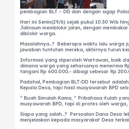
pembagian BLT – DD dan dengan sigap Polisi
Hari ini Senin(29/6) sejak pukul 10.30 Wib
Jalinsum memblokir jalan, dengan membakar 
diblokir warga.
Masalahnya..? Beberapa waktu lalu warga j
jawaban tuntutan mereka, akhirnya turun ke
Informasi yang diperoleh Wartawan, baik d
dimana warga yang seharusnya menerima Rp 6
tangani Rp 600.000.- dibagi sebesar Rp 20
Padahal, Pembagian BLT-DD tersebut adalah
Kepala Desa, tapi hasil musyawarah BPD seb
” Buah Simalah Kama, ” Pribahasa itulah ya
musyawarah BPD, tapi di protes oleh warga, se
Siapa yang salah..? Persoalan Dana Desa l
menjelaskan kepada masyarakat Desa terkai