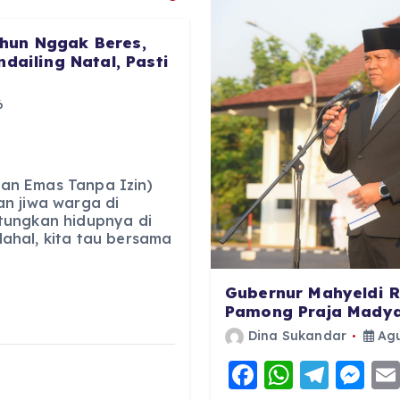
hun Nggak Beres,
dailing Natal, Pasti
6
an Emas Tanpa Izin)
n jiwa warga di
tungkan hidupnya di
ahal, kita tau bersama
Gubernur Mahyeldi R
Pamong Praja Madya
Dina Sukandar
Agu
F
W
T
M