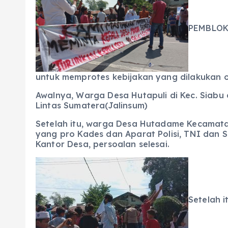
c
a
e
ss
ai
a
e
ts
g
e
l
re
b
A
r
n
PEMBLOKI
o
p
a
g
o
p
m
er
k
untuk memprotes kebijakan yang dilakukan
Awalnya, Warga Desa Hutapuli di Kec. Siab
Lintas Sumatera(Jalinsum)
Setelah itu, warga Desa Hutadame Kecamat
yang pro Kades dan Aparat Polisi, TNI dan 
Kantor Desa, persoalan selesai.
Setelah i