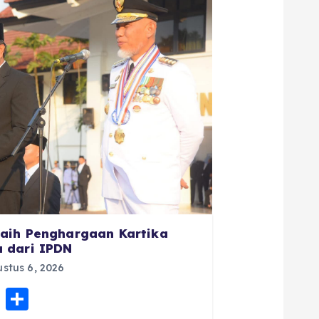
aih Penghargaan Kartika
 dari IPDN
stus 6, 2026
E
S