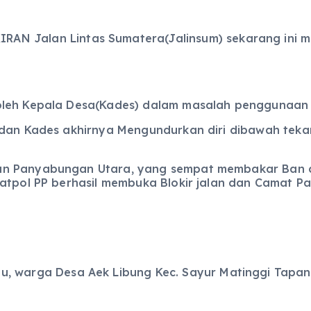
RAN Jalan Lintas Sumatera(Jalinsum) sekarang ini m
 oleh Kepala Desa(Kades) dalam masalah penggunaa
u dan Kades akhirnya Mengundurkan diri dibawah tek
an Panyabungan Utara, yang sempat membakar Ban d
Satpol PP berhasil membuka Blokir jalan dan Camat P
tu, warga Desa Aek Libung Kec. Sayur Matinggi Tapanu