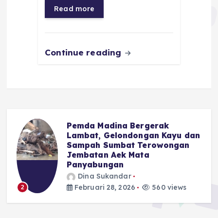
Read more
o
p
m
er
k
Continue reading
Pemda Madina Bergerak
u
Lambat, Gelondongan Kayu dan
Sampah Sumbat Terowongan
Jembatan Aek Mata
Panyabungan
Dina Sukandar
Februari 28, 2026
560 views
2