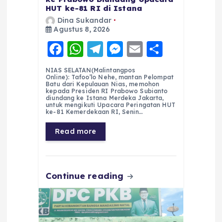
HUT ke-81 RI di Istana
Dina Sukandar
Agustus 8, 2026
F
W
T
M
E
S
a
h
el
e
m
h
NIAS SELATAN(Malintangpos
c
a
e
ss
ai
a
Online): Tafoo’lo Nehe, mantan Pelompat
Batu dari Kepulauan Nias, memohon
e
ts
g
e
l
re
kepada Presiden RI Prabowo Subianto
diundang ke Istana Merdeka Jakarta,
untuk mengikuti Upacara Peringatan HUT
b
A
r
n
ke-81 Kemerdekaan RI, Senin…
o
p
a
g
Read more
o
p
m
er
k
Continue reading