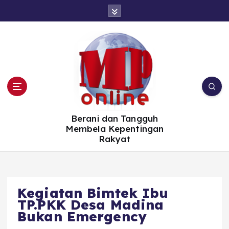
S
k
i
p
t
o
c
o
n
t
e
n
t
Berani dan Tangguh
Membela Kepentingan
Rakyat
Kegiatan Bimtek Ibu
TP.PKK Desa Madina
Bukan Emergency