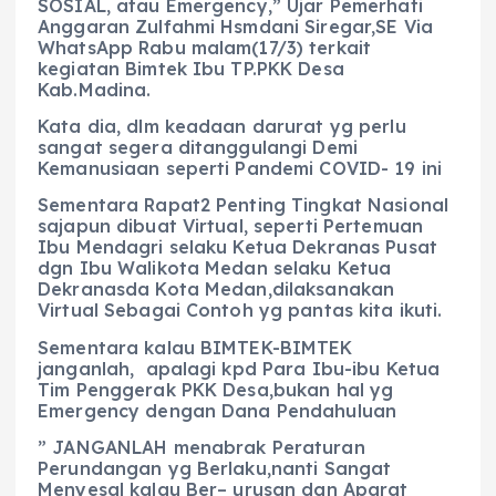
SOSIAL, atau Emergency,” Ujar Pemerhati
Anggaran Zulfahmi Hsmdani Siregar,SE Via
WhatsApp Rabu malam(17/3) terkait
kegiatan Bimtek Ibu TP.PKK Desa
Kab.Madina.
Kata dia, dlm keadaan darurat yg perlu
sangat segera ditanggulangi Demi
Kemanusiaan seperti Pandemi COVID- 19 ini
Sementara Rapat2 Penting Tingkat Nasional
sajapun dibuat Virtual, seperti Pertemuan
Ibu Mendagri selaku Ketua Dekranas Pusat
dgn Ibu Walikota Medan selaku Ketua
Dekranasda Kota Medan,dilaksanakan
Virtual Sebagai Contoh yg pantas kita ikuti.
Sementara kalau BIMTEK-BIMTEK
janganlah, apalagi kpd Para Ibu-ibu Ketua
Tim Penggerak PKK Desa,bukan hal yg
Emergency dengan Dana Pendahuluan
” JANGANLAH menabrak Peraturan
Perundangan yg Berlaku,nanti Sangat
Menyesal kalau Ber– urusan dgn Aparat