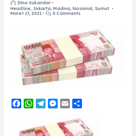
Dina Sukandar
Headline
,
Jakarta
,
Madina
,
Nasional
,
Sumut
Maret 17, 2021
0 Comments
F
W
T
M
E
S
a
h
el
e
m
h
c
a
e
ss
ai
a
e
ts
g
e
l
re