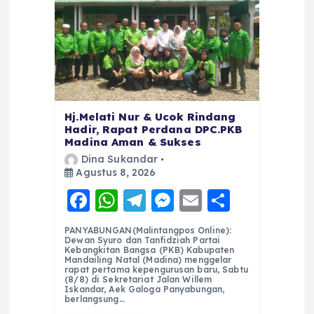
Hj.Melati Nur & Ucok Rindang
Hadir, Rapat Perdana DPC.PKB
Madina Aman & Sukses
Dina Sukandar
Agustus 8, 2026
F
W
T
M
E
S
a
h
el
e
m
h
PANYABUNGAN(Malintangpos Online):
c
a
e
ss
ai
a
Dewan Syuro dan Tanfidziah Partai
Kebangkitan Bangsa (PKB) Kabupaten
e
ts
g
e
l
re
Mandailing Natal (Madina) menggelar
rapat pertama kepengurusan baru, Sabtu
(8/8) di Sekretariat Jalan Willem
b
A
r
n
Iskandar, Aek Galoga Panyabungan,
berlangsung…
o
p
a
g