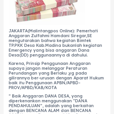
b
A
r
n
o
p
a
g
o
p
m
er
k
JAKARTA(Malintangpos Online): Pemerhati
Anggaran Zulfahmi Hamdani Siregar,SE
mengutarakan bahwa kegiatan Bimtek
TP.PKK Desa Kab.Madina bukanlah kegiatan
Emergency yang bisa anggaran Dana
Desa(DD) penggunaannya di dahului.
Karena, Prinsip Penggunaan Anggaran
supaya jangan melanggar Peraturan
Perundangan yang Berlaku ,yg pada
gilirannya ber-urusan dengan Aparat Hukum
baik itu Penggunaan APBN/APBD-
PROV/APBD/KAB/KOTA
” Baik Anggaran DANA DESA, yang
diperkenankan menggunakan “DANA
PENDAHULUAN”, adalah yang berkaitan
dengan BENCANA ALAM dan BENCANA