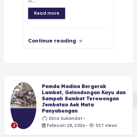
b
A
r
n
II.…
o
p
a
g
Read more
o
p
m
er
k
Continue reading
Pemda Madina Bergerak
u
Lambat, Gelondongan Kayu dan
Sampah Sumbat Terowongan
Jembatan Aek Mata
Panyabungan
Dina Sukandar
Februari 28, 2026
557 views
2