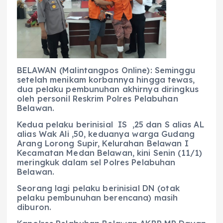
e
ts
g
e
l
re
b
A
r
n
o
p
a
g
o
p
m
er
k
BELAWAN (Malintangpos Online): Seminggu
setelah menikam korbannya hingga tewas,
dua pelaku pembunuhan akhirnya diringkus
oleh personil Reskrim Polres Pelabuhan
Belawan.
Kedua pelaku berinisial IS ,25 dan S alias AL
alias Wak Ali ,50, keduanya warga Gudang
Arang Lorong Supir, Kelurahan Belawan I
Kecamatan Medan Belawan, kini Senin (11/1)
meringkuk dalam sel Polres Pelabuhan
Belawan.
Seorang lagi pelaku berinisial DN (otak
pelaku pembunuhan berencana) masih
diburon.