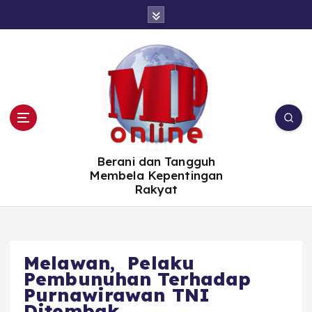
S
k
i
p
t
o
c
o
n
t
e
n
t
Berani dan Tangguh
Membela Kepentingan
Rakyat
Melawan, Pelaku
Pembunuhan Terhadap
Purnawirawan TNI
Ditembak