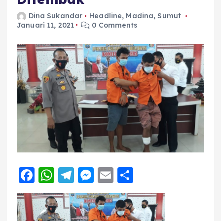
Dina Sukandar
Headline
,
Madina
,
Sumut
Januari 11, 2021
0 Comments
F
W
T
M
E
S
a
h
el
e
m
h
c
a
e
ss
ai
a