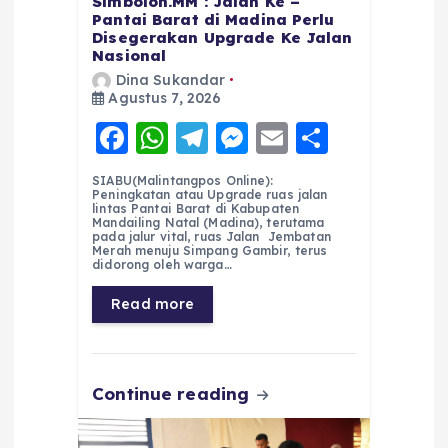
Simbolon.MM : Jalan Ke –
Pantai Barat di Madina Perlu
Disegerakan Upgrade Ke Jalan
Nasional
Dina Sukandar
Agustus 7, 2026
F
W
T
M
E
S
a
h
el
e
m
h
SIABU(Malintangpos Online):
c
a
e
ss
ai
a
Peningkatan atau Upgrade ruas jalan
lintas Pantai Barat di Kabupaten
e
ts
g
e
l
re
Mandailing Natal (Madina), terutama
pada jalur vital, ruas Jalan Jembatan
Merah menuju Simpang Gambir, terus
b
A
r
n
didorong oleh warga…
o
p
a
g
Read more
o
p
m
er
k
Continue reading