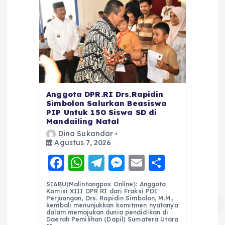
Anggota DPR.RI Drs.Rapidin
Simbolon Salurkan Beasiswa
PIP Untuk 150 Siswa SD di
Mandailing Natal
Dina Sukandar
Agustus 7, 2026
F
W
T
M
E
S
a
h
el
e
m
h
SIABU(Malintangpos Online): Anggota
c
a
e
ss
ai
a
Komisi XIII DPR RI dari Fraksi PDI
Perjuangan, Drs. Rapidin Simbolon, M.M.,
e
ts
g
e
l
re
kembali menunjukkan komitmen nyatanya
dalam memajukan dunia pendidikan di
Daerah Pemilihan (Dapil) Sumatera Utara