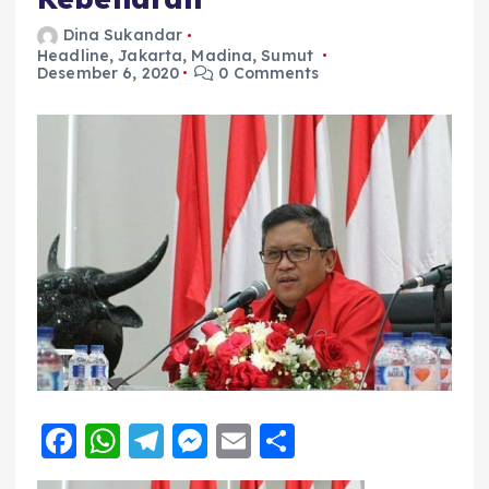
Dina Sukandar
Headline
,
Jakarta
,
Madina
,
Sumut
Desember 6, 2020
0 Comments
F
W
T
M
E
S
a
h
el
e
m
h