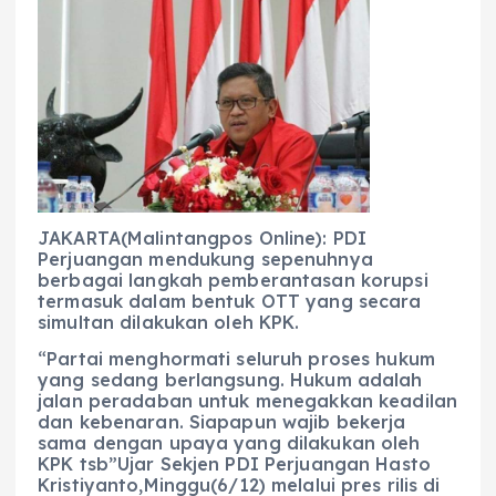
c
a
e
ss
ai
a
e
ts
g
e
l
re
b
A
r
n
o
p
a
g
o
p
m
er
k
JAKARTA(Malintangpos Online): PDI
Perjuangan mendukung sepenuhnya
berbagai langkah pemberantasan korupsi
termasuk dalam bentuk OTT yang secara
simultan dilakukan oleh KPK.
“Partai menghormati seluruh proses hukum
yang sedang berlangsung. Hukum adalah
jalan peradaban untuk menegakkan keadilan
dan kebenaran. Siapapun wajib bekerja
sama dengan upaya yang dilakukan oleh
KPK tsb”Ujar Sekjen PDI Perjuangan Hasto
Kristiyanto,Minggu(6/12) melalui pres rilis di