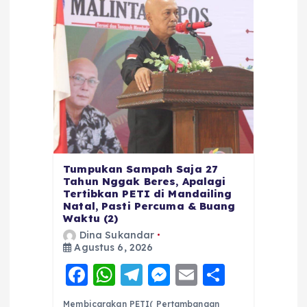
Tumpukan Sampah Saja 27
Tahun Nggak Beres, Apalagi
Tertibkan PETI di Mandailing
Natal, Pasti Percuma & Buang
Waktu (2)
Dina Sukandar
Agustus 6, 2026
F
W
T
M
E
S
a
h
el
e
m
h
Membicarakan PETI( Pertambangan