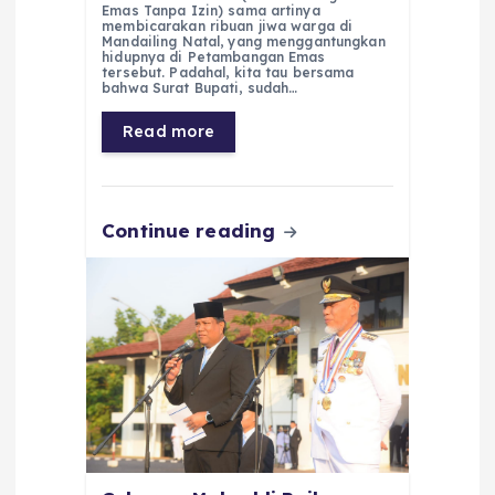
c
a
e
ss
ai
a
Emas Tanpa Izin) sama artinya
membicarakan ribuan jiwa warga di
e
ts
g
e
l
re
Mandailing Natal, yang menggantungkan
hidupnya di Petambangan Emas
tersebut. Padahal, kita tau bersama
b
A
r
n
bahwa Surat Bupati, sudah…
o
p
a
g
Read more
o
p
m
er
k
Continue reading