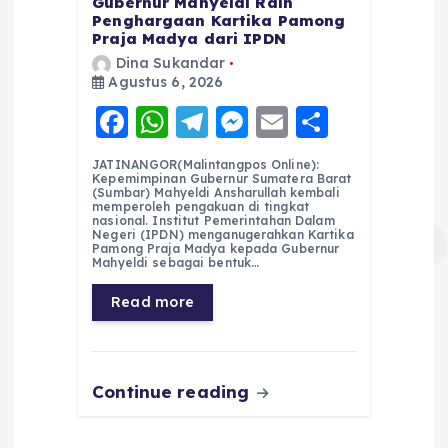
Gubernur Mahyeldi Raih
Penghargaan Kartika Pamong
Praja Madya dari IPDN
Dina Sukandar
Agustus 6, 2026
F
W
T
M
E
S
a
h
el
e
m
h
JATINANGOR(Malintangpos Online):
c
a
e
ss
ai
a
Kepemimpinan Gubernur Sumatera Barat
(Sumbar) Mahyeldi Ansharullah kembali
e
ts
g
e
l
re
memperoleh pengakuan di tingkat
nasional. Institut Pemerintahan Dalam
Negeri (IPDN) menganugerahkan Kartika
b
A
r
n
Pamong Praja Madya kepada Gubernur
Mahyeldi sebagai bentuk…
o
p
a
g
Read more
o
p
m
er
k
Continue reading