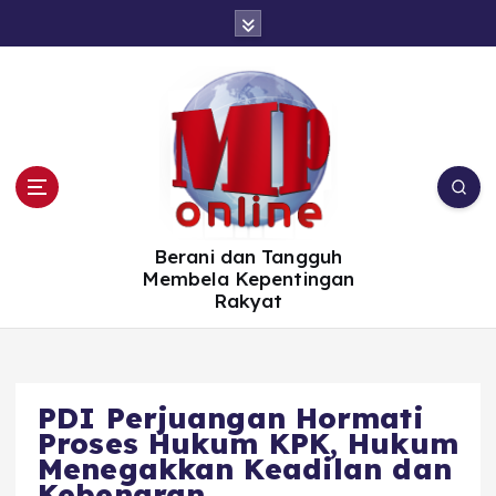
S
k
i
p
t
o
c
o
n
t
e
n
t
Berani dan Tangguh
Membela Kepentingan
Rakyat
PDI Perjuangan Hormati
Proses Hukum KPK, Hukum
Menegakkan Keadilan dan
Kebenaran