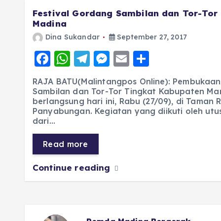
Festival Gordang Sambilan dan Tor-Tor
Madina
Dina Sukandar
September 27, 2017
F
W
T
M
E
S
a
h
el
e
m
h
RAJA BATU(Malintangpos Online): Pembukaan
c
a
e
ss
ai
a
Sambilan dan Tor-Tor Tingkat Kabupaten Man
berlangsung hari ini, Rabu (27/09), di Taman 
e
ts
g
e
l
re
Panyabungan. Kegiatan yang diikuti oleh ut
b
A
r
n
dari…
o
p
a
g
Read more
o
p
m
er
k
Continue reading