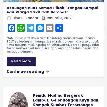
Renungan Buat Semua Pihak “Jangan Sampai
Ada Warga Sakit Tak Berobat”
Dina Sukandar
Januari 3, 2017
F
W
T
M
E
S
a
h
el
e
m
h
MANEGEMEN Redaksi Skm.Malintang Group diawal Januari
c
a
e
ss
ai
a
2017 sekarang ini mengajak seluruh lapisan masyarakat,baik
kaya maupun miskin,pejabat, wiraswasta, parpol, pengusaha,
e
ts
g
e
l
re
tokoh masyarakat maupun siapa saja agar selalu peduli dan
tanggap dengan…
b
A
r
n
Read more
o
p
a
g
Continue reading
o
p
m
er
k
Pemda Madina Bergerak
u
Lambat, Gelondongan Kayu dan
Sampah Sumbat Terowongan