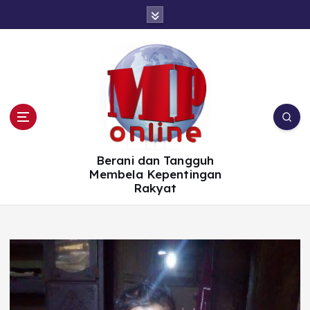
S
k
i
p
t
o
c
o
n
t
e
n
t
Berani dan Tangguh
Membela Kepentingan
Rakyat