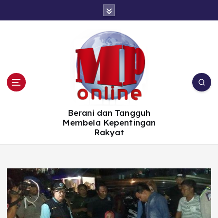
S
k
i
p
t
o
c
o
n
t
e
n
t
Berani dan Tangguh
Membela Kepentingan
Rakyat