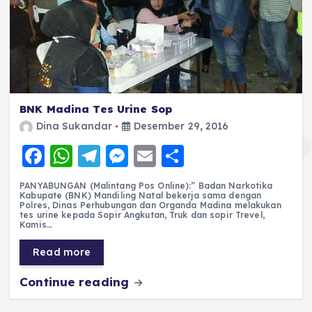
BNK Madina Tes Urine Sop
Dina Sukandar
Desember 29, 2016
F
W
T
M
E
S
a
h
el
e
m
h
PANYABUNGAN (Malintang Pos Online):” Badan Narkotika
c
a
e
ss
ai
a
Kabupate (BNK) Mandiling Natal bekerja sama dengan
Polres, Dinas Perhubungan dan Organda Madina melakukan
e
ts
g
e
l
re
tes urine kepada Sopir Angkutan, Truk dan sopir Trevel,
Kamis…
b
A
r
n
Read more
o
p
a
g
Continue reading
o
p
m
er
k